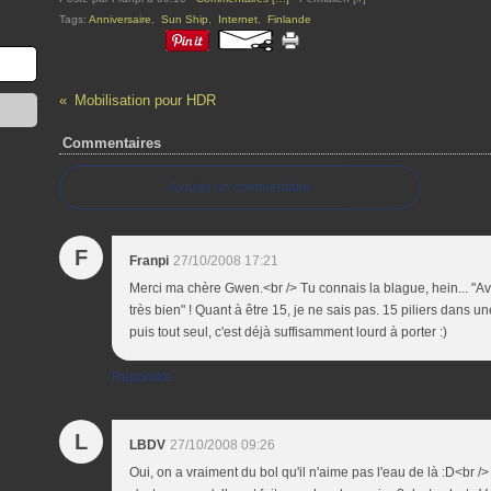
Tags:
Anniversaire
,
Sun Ship
,
Internet
,
Finlande
Mobilisation pour HDR
Commentaires
Ajouter un commentaire
F
Franpi
27/10/2008 17:21
Merci ma chère Gwen.<br /> Tu connais la blague, hein... "Av
très bien" ! Quant à être 15, je ne sais pas. 15 piliers dans u
puis tout seul, c'est déjà suffisamment lourd à porter :)
Répondre
L
LBDV
27/10/2008 09:26
Oui, on a vraiment du bol qu'il n'aime pas l'eau de là :D<br />