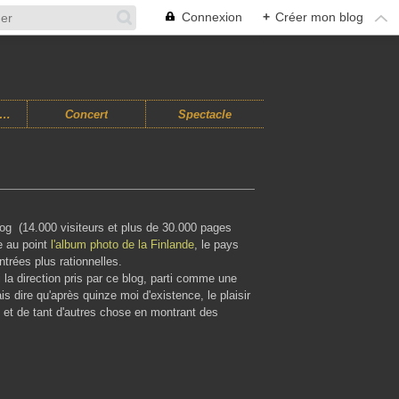
Connexion
+
Créer mon blog
usiques Improvisées
Concert
Spectacle
og (14.000 visiteurs et plus de 30.000 pages
e au point
l'album photo de la Finlande
, le pays
trées plus rationnelles.
i la direction pris par ce blog, parti comme une
s dire qu'après quinze moi d'existence, le plaisir
, et de tant d'autres chose en montrant des