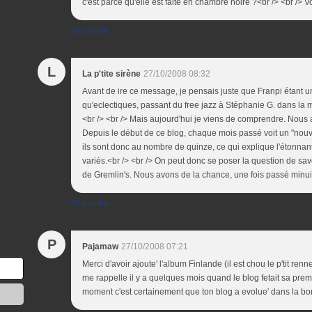
c'est parce qu'elle est faite en chambre noire ?<br /> <br />
Répondre
L
La p'tite sirène
27/10/2008 08:32
Avant de ire ce message, je pensais juste que Franpi étant 
qu'eclectiques, passant du free jazz à Stéphanie G. dans l
<br /> <br /> Mais aujourd'hui je viens de comprendre. Nous 
Depuis le début de ce blog, chaque mois passé voit un "nouve
ils sont donc au nombre de quinze, ce qui explique l'étonnant
variés.<br /> <br /> On peut donc se poser la question de sav
de Gremlin's. Nous avons de la chance, une fois passé minuit,
Répondre
P
Pajamaw
27/10/2008 07:21
Merci d'avoir ajoute' l'album Finlande (il est chou le p'tit renn
me rappelle il y a quelques mois quand le blog fetait sa prem
moment c'est certainement que ton blog a evolue' dans la bo