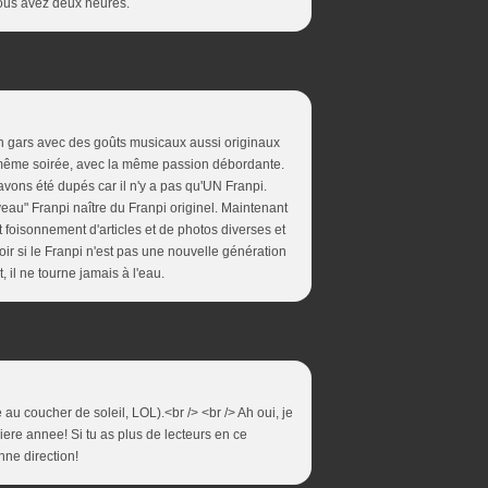
 Vous avez deux heures.
un gars avec des goûts musicaux aussi originaux
a même soirée, avec la même passion débordante.
avons été dupés car il n'y a pas qu'UN Franpi.
au" Franpi naître du Franpi originel. Maintenant
 foisonnement d'articles et de photos diverses et
oir si le Franpi n'est pas une nouvelle génération
 il ne tourne jamais à l'eau.
e au coucher de soleil, LOL).<br /> <br /> Ah oui, je
iere annee! Si tu as plus de lecteurs en ce
nne direction!