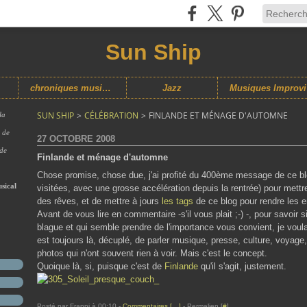
Sun Ship
chroniques musicales
Jazz
M
SUN SHIP
>
CÉLÉBRATION
>
FINLANDE ET MÉNAGE D'AUTOMNE
la
s de
27 OCTOBRE 2008
 de
Finlande et ménage d'automne
Chose promise, chose due, j'ai profité du 400ème message de ce bl
sical
visitées, avec une grosse accélération depuis la rentrée) pour mettr
des rêves, et de mettre à jours
les tags
de ce blog pour rendre les en
Avant de vous lire en commentaire -s'il vous plait ;-) -, pour savoir s
blague et qui semble prendre de l'importance vous convient, je voulai
est toujours là, décuplé, de parler musique, presse, culture, voyage
photos qui n'ont souvent rien à voir. Mais c'est le concept.
Quoique là, si, puisque c'est de
Finlande
qu'il s'agit, justement.
Posté par Franpi à 00:10 -
Commentaires [
…
]
- Permalien [
#
]