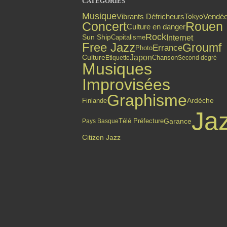
CATÉGORIES
Musique
Vibrants Défricheurs
Vendé
Tokyo
Concert
Rouen
Culture en danger
Rock
Internet
Sun Ship
Capitalisme
Free Jazz
Groumf
Errance
Photo
Japon
Culture
Chanson
Etiquette
Second degré
Musiques
Improvisées
Graphisme
Finlande
Ardèche
Ja
Garance
Pays Basque
Télé Préfecture
Citizen Jazz
Top articles