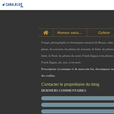
Home
Humeur variable
Culture
Franpi, photographe et chroniqueur musical de Rouen, aime 
photo, les concerts, les photos de concerts, la bière, les photo
bière, le Nord, les photos du nord, Frank Zappa et les photos
Frank Zappa, ah, non, il est mort.
Prescripteur tyrannique et de mauvaise foi, chroniqueur mu
des confins.
Contacter le propriétaire du blog
DERNIERS COMMENTAIRES