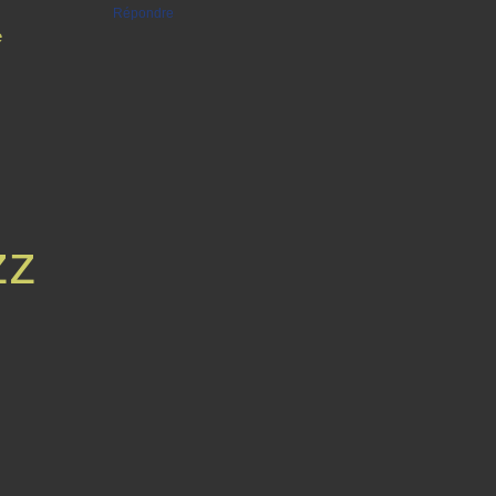
Répondre
e
zz
Contact
Signaler un abus
C.G.U.
Cookies et données personnelles
Préféren