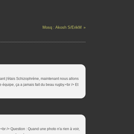
Mosq : Akosh S/ErikM
ant j'étais Schizophrène, maintenant nous allons
ne équipe, ça a jamais fait du beau rugby.<br /> Et
 <br /> Question : Quand une photo n'a rien à voir,