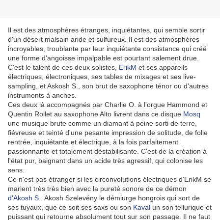
Il est des atmosphères étranges, inquiétantes, qui semble sortir
d'un désert malsain aride et sulfureux. Il est des atmosphères
incroyables, troublante par leur inquiétante consistance qui créé
une forme d'angoisse impalpable est pourtant salement drue.
C'est le talent de ces deux solistes,
ErikM
et ses appareils
électriques, électroniques, ses tables de mixages et ses live-
sampling, et Askosh S., son brut de saxophone ténor ou d'autres
instruments à anches.
Ces deux là accompagnés par Charlie O. à l'orgue Hammond et
Quentin Rollet au saxophone Alto livrent dans ce disque
Mosq
une musique brute comme un diamant à peine sorti de terre,
fiévreuse et teinté d'une pesante impression de solitude, de folie
rentrée, inquiétante et électrique, à la fois parfaitement
passionnante et totalement déstabilisante. C'est de la création à
l'état pur, baignant dans un acide très agressif, qui colonise les
sens.
Ce n'est pas étranger si les circonvolutions électriques d'ErikM se
marient très très bien avec la pureté sonore de ce démon
d'Akosh S.
. Akosh Szelevény le démiurge hongrois qui sort de
ses tuyaux, que ce soit ses saxs ou son
Kaval
un son tellurique et
puissant qui retourne absolument tout sur son passage. Il ne faut