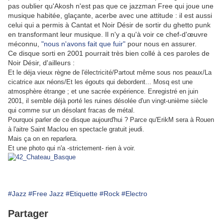
pas oublier qu'Akosh n'est pas que ce jazzman Free qui joue une
musique habitée, glaçante, acerbe avec une attitude : il est aussi
celui qui a permis à Cantat et Noir Désir de sortir du ghetto punk
en transformant leur musique. Il n'y a qu'à voir ce chef-d'œuvre
méconnu,
"nous n'avons fait que fuir"
pour nous en assurer.
Ce disque sorti en 2001 pourrait très bien collé à ces paroles de
Noir Désir, d'ailleurs :
Et le déja vieux règne de l'électricité/Partout même sous nos peaux/La
cicatrice aux néons/Et les égouts qui debordent... Mosq est une
atmosphère étrange ; et une sacrée expérience. Enregistré en juin
2001, il semble déjà porté les ruines désolée d'un vingt-unième siècle
qui comme sur un désolant fracas de métal.
Pourquoi parler de ce disque aujourd'hui ? Parce qu'ErikM sera à Rouen
à l'aitre Saint Maclou en spectacle gratuit jeudi.
Mais ça on en reparlera.
Et une photo qui n'a -strictement- rien à voir.
#Jazz
#Free Jazz
#Etiquette
#Rock
#Electro
Partager