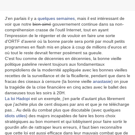
J'en parlais il y a
quelques semaines
, mais il est intéressant de
voir que notre
bien aimé
gouvernement continue dans sa non-
compréhension crasse de l'outil Internet, tout en ayant
l'impression de le régenter et de vouloir en faire une sorte
d'ORTF d'avenir où la bonne parole sera porté par moult petits
programmes en flash mis en place à coup de millions d'euros et
où tout le reste devrait fermer posément sa gueule.
C'est fou comme de décennies en décennies, la bonne vieille
politique pateline revient toujours aux fondamentaux
pompidoliens de la modernité appliquée avec les bonnes vieilles
recettes de la surveillance et de la flicaillerie, pendant que dans le
fracas des ciseaux à censure (la bonne vieille
anastasie
) on joue
la tragédie de la crise financière en cinq actes avec le ballet des
danseuses tous les soirs à 20H.
La loi Hadopi
est un exemple, j'en parle d'autant plus librement
que j'achète plus de cent disques par ans et que je ne télécharge
pas... Au delà du combat plus que discutable (avec quelques
idiots utiles
) des majors incapables de faire les bons choix
stratégiques au bon moment et qui lobbyisent pour faire sortir le
gourdin afin de rattraper leurs erreurs, il faut bien reconnaître
que cette loi est aussi efficace dans leur mauvais combat que de