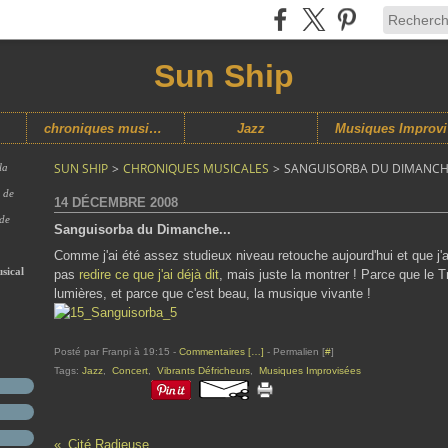
Sun Ship
chroniques musicales
Jazz
M
SUN SHIP
>
CHRONIQUES MUSICALES
>
SANGUISORBA DU DIMANCHE
la
s de
14 DÉCEMBRE 2008
 de
Sanguisorba du Dimanche...
Comme j'ai été assez studieux niveau retouche aujourd'hui et que j'a
sical
pas
redire ce que j'ai déjà dit
, mais juste la montrer ! Parce que le T
lumières, et parce que c'est beau, la musique vivante !
Posté par Franpi à 19:15 -
Commentaires [
…
]
- Permalien [
#
]
Tags:
Jazz
,
Concert
,
Vibrants Défricheurs
,
Musiques Improvisées
Cité Radieuse