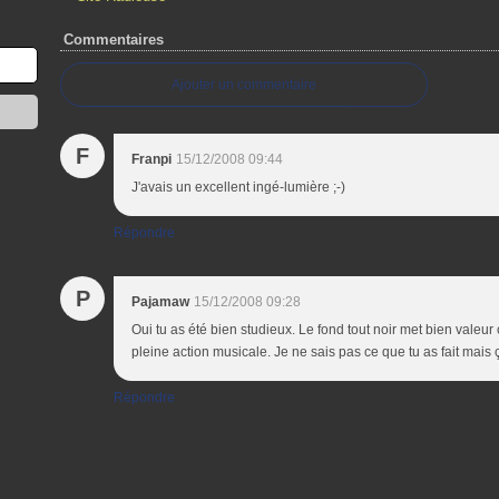
Commentaires
Ajouter un commentaire
F
Franpi
15/12/2008 09:44
J'avais un excellent ingé-lumière ;-)
Répondre
P
Pajamaw
15/12/2008 09:28
Oui tu as été bien studieux. Le fond tout noir met bien valeu
pleine action musicale. Je ne sais pas ce que tu as fait mais
Répondre