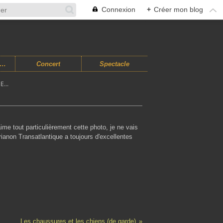
Connexion
+
Créer mon blog
usiques Improvisées
Concert
Spectacle
...
ime tout particulièrement cette photo, je ne vais
rianon Transatlantique a toujours d'excellentes
Les chaussures et les chiens (de garde)