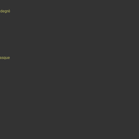
 degré
asque