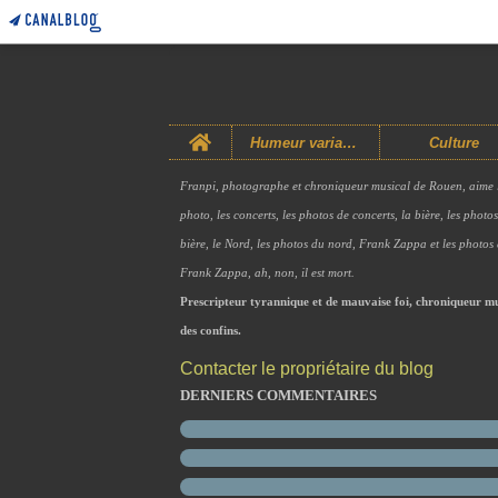
Home
Humeur variable
Culture
Franpi, photographe et chroniqueur musical de Rouen, aime 
photo, les concerts, les photos de concerts, la bière, les photo
bière, le Nord, les photos du nord, Frank Zappa et les photos
Frank Zappa, ah, non, il est mort.
Prescripteur tyrannique et de mauvaise foi, chroniqueur mu
des confins.
Contacter le propriétaire du blog
DERNIERS COMMENTAIRES