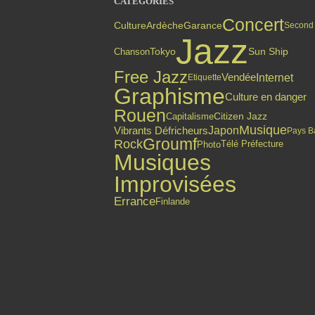
CATÉGORIES
Concert
Culture
Ardèche
Garance
Second
Jazz
Chanson
Tokyo
Sun Ship
Free Jazz
Internet
Vendée
Etiquette
Graphisme
Culture en danger
Rouen
Citizen Jazz
Capitalisme
Musique
Japon
Vibrants Défricheurs
Pays B
Groumf
Rock
Photo
Télé Préfecture
Musiques
Improvisées
Errance
Finlande