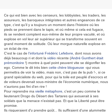
Ce qui est bien avec les censeurs, les lobbyistes, les traders, les
assureurs, les baroqueux intégristes et autres engeances de ce
type, c'est qu'il y a toujours un moment dans l'histoire où les
pieds se prennent dans le tapis, et où même si cela est fugace,
ils se rendent comptent eux-même de leur propre vacuité, et où
explose en vol leur air supérieur qui se transforme souvent en
grand moment de solitude. Où leur morgue naturelle explose en
un éclat de rire.
C'est le cas de
l'infortuné Frédéric Lefebvre
, dont nous avons
déjà beaucoup ri et dont la
vidéo
récente (
André Gunthert était
prémonitoire
!) montre à quel point peuvent vite se dégonfler les
ego. Comme le dit très bien
cette chère blogueuse
-qui vous
permettra de voir la vidéo, mais non, c'est pas de la pub !-, si ce
grand spécialiste du web, pour qui la toile est peuplé d'escrocs et
de voleurs devenait sous-ministre de l'économie numérique, nous
n'aurions pas fini d'en rire !
Pour reprendre ma
vieille métaphore
, c'est un peu comme le
lieutenant Drogo du Désert des Tartares qui avouerait à ses
soldats que la menace n'existait pas. Et que la Liberté peut être
promise.
Ils risqueraient d'y prendre goût... Ils suffiraient d'une alummette