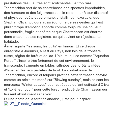
prestations des 3 autres sont scotchantes : le trop rare
Tchamitchian sort de sa contrebasse des spectres improbables,
des humeurs et des fulgurances qui le rende tour à tour distancié
et physique, poète et pyromane, cristallin et inexorable, que
Stephan Oliva, toujours aussi économe de ses gestes qu'il est
philanthrope d'émotion apporte comme toujours une couleur
personnelle, fragile et acérée et que Charmasson est énorme
dans chacun de ses registres, ce qui devient un réjouissante
habitude.
Äänet signifie "les sons, les buits" en finnois. Et ce disque
enregistré à Joennsu, à l'est du Pays, non loin de la frontière
russe, région de forêt et de lac. L'album, qui se nomme "Aquarian
Forest" s'inspire très fortement de cet environnement, le
transcende, l'alimente en fables raffinées des forêts teintées
d'hiver et des lacs pailletés de froid. La contrebasse de
Tchamitchian, encore et toujours pivot de cette formation chavire
comme un arbre malmené sur "Blowing sunday", mais ce sont les
morceaux "Winter Leaves" pour cet époustouflant ostinato d'Oliva
et "Extérieur Jour" pour cette fureur endigué de Charmasson qui
laissent absolument sans voix.
Et une photo de la forêt finlandaise, juste pour inspirer...