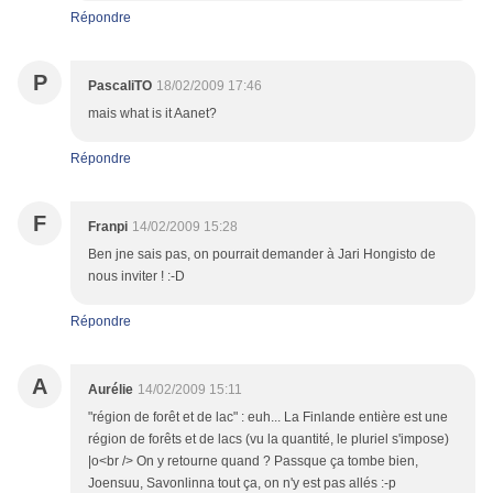
Répondre
P
PascaliTO
18/02/2009 17:46
mais what is it Aanet?
Répondre
F
Franpi
14/02/2009 15:28
Ben jne sais pas, on pourrait demander à Jari Hongisto de
nous inviter ! :-D
Répondre
A
Aurélie
14/02/2009 15:11
"région de forêt et de lac" : euh... La Finlande entière est une
région de forêts et de lacs (vu la quantité, le pluriel s'impose)
|o<br /> On y retourne quand ? Passque ça tombe bien,
Joensuu, Savonlinna tout ça, on n'y est pas allés :-p