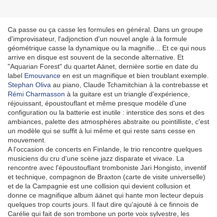
Ca passe ou ça casse les formules en général. Dans un groupe
d'improvisateur, l'adjonction d'un nouvel angle à la formule
géométrique casse la dynamique ou la magnifie... Et ce qui nous
arrive en disque est souvent de la seconde alternative. Et
"Aquarian Forest" du quartet Aänet, dernière sortie en date du
label
Emouvance
en est un magnifique et bien troublant exemple.
Stephan Oliva
au piano, Claude Tchamitchian à la contrebasse et
Rémi Charmasson
à la guitare est un triangle d'expérience,
réjouissant, époustouflant et même presque modèle d'une
configuration ou la batterie est inutile : interstice des sons et des
ambiances, palette des atmosphères abstraite ou pointilliste, c'est
un modèle qui se suffit à lui même et qui reste sans cesse en
mouvement.
A l'occasion de concerts en Finlande, le trio rencontre quelques
musiciens du cru d'une scène jazz disparate et vivace. La
rencontre avec l'époustouflant tromboniste Jari Hongisto, inventif
et technique, compagnon de Braxton (carte de visite universelle)
et de la Campagnie est une collision qui devient collusion et
donne ce magnifique album äänet qui hante mon lecteur depuis
quelques trop courts jours. Il faut dire qu'ajouté à ce finnois de
Carélie qui fait de son trombone un porte voix sylvestre, les