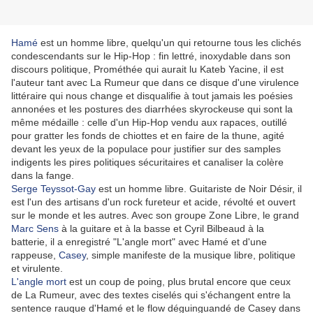
Hamé
est un homme libre, quelqu'un qui retourne tous les clichés
condescendants sur le Hip-Hop : fin lettré, inoxydable dans son
discours politique, Prométhée qui aurait lu Kateb Yacine, il est
l'auteur tant avec La Rumeur que dans ce disque d'une virulence
littéraire qui nous change et disqualifie à tout jamais les poésies
annonées et les postures des diarrhées skyrockeuse qui sont la
même médaille : celle d'un Hip-Hop vendu aux rapaces, outillé
pour gratter les fonds de chiottes et en faire de la thune, agité
devant les yeux de la populace pour justifier sur des samples
indigents les pires politiques sécuritaires et canaliser la colère
dans la fange.
Serge Teyssot-Gay
est un homme libre. Guitariste de Noir Désir, il
est l'un des artisans d'un rock fureteur et acide, révolté et ouvert
sur le monde et les autres. Avec son groupe Zone Libre, le grand
Marc Sens
à la guitare et à la basse et Cyril Bilbeaud à la
batterie, il a enregistré "L'angle mort" avec Hamé et d'une
rappeuse,
Casey
, simple manifeste de la musique libre, politique
et virulente.
L'angle mort
est un coup de poing, plus brutal encore que ceux
de La Rumeur, avec des textes ciselés qui s'échangent entre la
sentence rauque d'Hamé et le flow déguinguandé de Casey dans