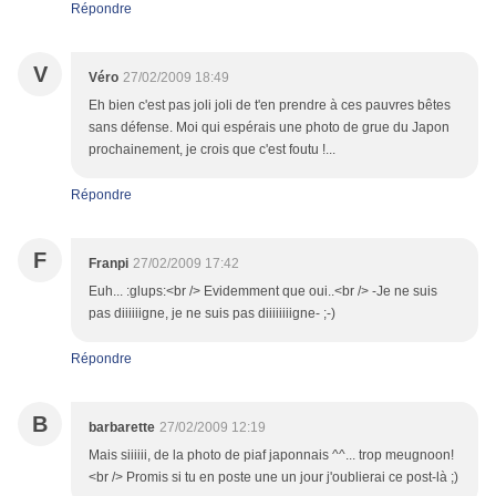
Répondre
V
Véro
27/02/2009 18:49
Eh bien c'est pas joli joli de t'en prendre à ces pauvres bêtes
sans défense. Moi qui espérais une photo de grue du Japon
prochainement, je crois que c'est foutu !...
Répondre
F
Franpi
27/02/2009 17:42
Euh... :glups:<br /> Evidemment que oui..<br /> -Je ne suis
pas diiiiiigne, je ne suis pas diiiiiiiigne- ;-)
Répondre
B
barbarette
27/02/2009 12:19
Mais siiiiii, de la photo de piaf japonnais ^^... trop meugnoon!
<br /> Promis si tu en poste une un jour j'oublierai ce post-là ;)