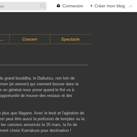
Connexion
+
Créer mon blog
usiques Improvisées
Concert
Spectacle
 du grand bouddha, le Daibutsu, non loin de
rymen (et women) qui viennent bosser dans le
s en général nous poser quand le flot va à
'opportunité de trouver des restaus et des
 plus que Nagano. Avec le bruit et l'agitation de
'est peut être aussi la profusion de temples ou la
 les cerisiers annoncés le 25 mars, la fin de
ement choisi Kamakura pour destination !