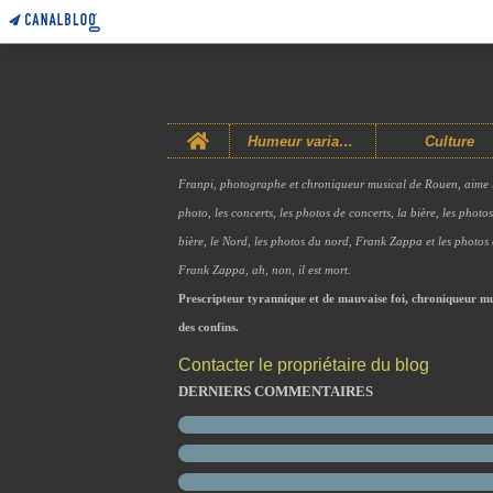
Home
Humeur variable
Culture
Franpi, photographe et chroniqueur musical de Rouen, aime 
photo, les concerts, les photos de concerts, la bière, les photo
bière, le Nord, les photos du nord, Frank Zappa et les photos
Frank Zappa, ah, non, il est mort.
Prescripteur tyrannique et de mauvaise foi, chroniqueur mu
des confins.
Contacter le propriétaire du blog
DERNIERS COMMENTAIRES