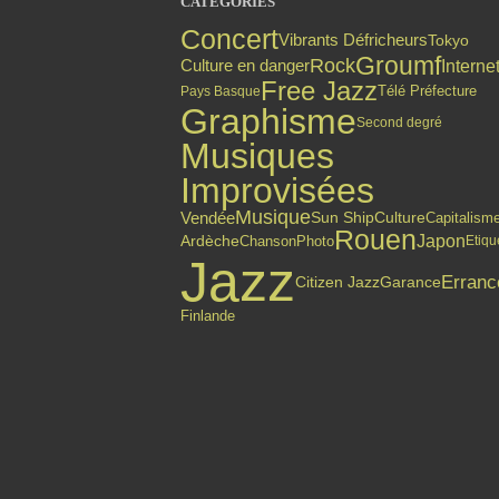
CATÉGORIES
Concert
Vibrants Défricheurs
Tokyo
Groumf
Rock
Culture en danger
Interne
Free Jazz
Pays Basque
Télé Préfecture
Graphisme
Second degré
Musiques
Improvisées
Musique
Vendée
Sun Ship
Culture
Capitalism
Rouen
Japon
Ardèche
Chanson
Photo
Etiqu
Jazz
Erranc
Citizen Jazz
Garance
Finlande