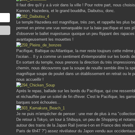
Il faut dire qu'il y a à voir dans la ville ! Pour notre part, nous cho
Kannon, Hazedera, et le grand bouddha, Daibutsu, donc.
Le temple Hazedera est magnifique, très zen, et rappelle les plus b
permet en prime une vue remarquable sur la baie pacifique et ses pl
d'observer le ballet majestueux quoique un peu flippant des rapaces 
avantageusement les mouettes !
Pacifique, Baltique ou Atlantique, la mer reste toujours cette même p
l'océan... Il y a comme un sentiment d'intemporalité sur les bords de
En sortant du temple, nous prenons la direction du très impression
chemin, nous découvrons que la soupe de nouille semble être la spé
magnifique soupe de poulet dans un établissement en retrait ou le
nous accueillir !
Après le repas, ballade sur les bords du Pacifique, qui cne ressem
et réchauffée par un soleil de fin d'hiver. C'est le Pacifique, les ga
barques sont échouées...
Je ne puis m'empêcher de penser : une mer de plus à ma "collectio
De retour à Tokyo, un tour à Shibuya, un peu de Shopping et nota
autour des trains de la Japan Rail (verrai-t-on en France des révei
Paris de 6h47 ?") assez révélateur du Japon vendu aux occidentaux t