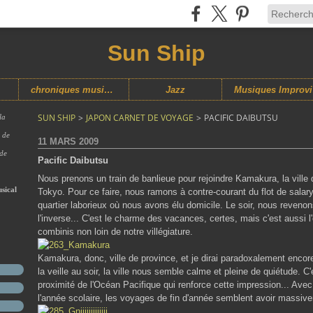
Sun Ship
chroniques musicales
Jazz
M
SUN SHIP
>
JAPON CARNET DE VOYAGE
>
PACIFIC DAIBUTSU
la
s de
11 MARS 2009
 de
Pacific Daibutsu
Nous prenons un train de banlieue pour rejoindre Kamakura, la ville
sical
Tokyo. Pour ce faire, nous ramons à contre-courant du flot de sala
quartier laborieux où nous avons élu domicile. Le soir, nous revenon
l'inverse... C'est le charme des vacances, certes, mais c'est aussi l
combinis non loin de notre villégiature.
Kamakura, donc, ville de province, et je dirai paradoxalement encore
la veille au soir, la ville nous semble calme et pleine de quiétude. C
proximité de l'Océan Pacifique qui renforce cette impression... Avec
l'année scolaire, les voyages de fin d'année semblent avoir massiv