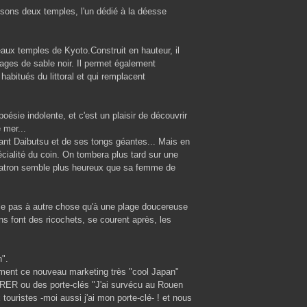
isissons deux temples, l'un dédié à la déesse
eaux temples de Kyoto.Construit en hauteur, il
ages de sable noir. Il permet également
habitués du littoral et qui remplacent
oésie indolente, et c'est un plaisir de découvrir
 mer...
nant Daibutsu et de ses tongs géantes... Mais en
cialité du coin. On tombera plus tard sur une
 patron semble plus heureux que sa femme de
ble pas à autre chose qu'à une plage doucereuse
mins font des ricochets, se courent après, les
n".
mment ce nouveau marketing très "cool Japan"
ls RER ou des porte-clés "J'ai survécu au Rouen
ouristes -moi aussi j'ai mon porte-clé- ! et nous