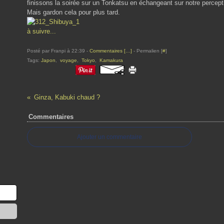
finissons la soirée sur un Tonkatsu en échangeant sur notre percept
Mais gardon cela pour plus tard.
à suivre...
Posté par Franpi à 22:39 -
Commentaires [
…
]
- Permalien [
#
]
Tags:
Japon
,
voyage
,
Tokyo
,
Kamakura
Ginza, Kabuki chaud ?
Commentaires
Ajouter un commentaire