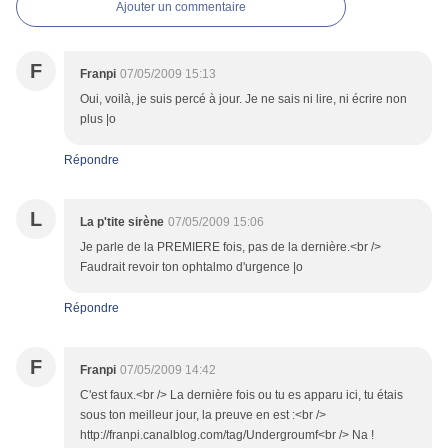
Ajouter un commentaire
F
Franpi
07/05/2009 15:13
Oui, voilà, je suis percé à jour. Je ne sais ni lire, ni écrire non
plus |o
Répondre
L
La p'tite sirène
07/05/2009 15:06
Je parle de la PREMIERE fois, pas de la dernière.<br />
Faudrait revoir ton ophtalmo d'urgence |o
Répondre
F
Franpi
07/05/2009 14:42
C'est faux.<br /> La dernière fois ou tu es apparu ici, tu étais
sous ton meilleur jour, la preuve en est :<br />
http://franpi.canalblog.com/tag/Undergroumf<br /> Na !