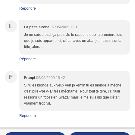
Répondre
L
La p'tite sirène
07/05/2009 12:13
Je ne suis plus à ça près. Je te rappelle que la première fois
que je suis apparue ici, c'était avec un abat-jour tasse sur la
tête, alors ...
Répondre
F
Franpi
06/05/2009 15:42
Si tu es blonde aux yeux vert |o -enfin tu es blonde à mèche,
c'est pire-<br /> Et très méchante ! Pour tout te dire, j'ai failli
ressortir un "dossier Kwatta" mais je me suis dis que c'était
vraiment trop vil.
Répondre