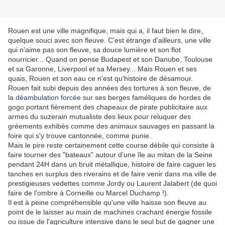
Rouen est une ville magnifique, mais qui a, il faut bien le dire,
quelque souci avec son fleuve. C'est étrange d'ailleurs, une ville
qui n'aime pas son fleuve, sa douce lumière et son flot
nourricier... Quand on pense Budapest et son Danube, Toulouse
et sa Garonne, Liverpool et sa Mersey... Mais Rouen et ses
quais, Rouen et son eau ce n'est qu'histoire de désamour.
Rouen fait subi depuis des années des tortures à son fleuve, de
la
déambulation forcée
sur ses berges faméliques de hordes de
gogo portant fièrement des chapeaux de pirate publicitaire aux
armes du suzerain mutualiste des lieux pour reluquer des
gréements exhibés comme des animaux sauvages en passant la
foire qui s'y trouve cantonnée, comme punie.
Mais le pire reste certainement cette course débile qui consiste à
faire tourner des "bateaux" autour d'une île au mitan de la Seine
pendant 24H dans un bruit métallique, histoire de faire caguer les
tanches en surplus des riverains et de faire venir dans ma ville de
prestigieuses vedettes comme Jordy ou Laurent Jalabert (de quoi
faire de l'ombre à Corneille ou Marcel Duchamp !).
Il est à peine compréhensible qu'une ville haisse son fleuve au
point de le laisser au main de machines crachant énergie fossile
ou issue de l'agriculture intensive dans le seul but de gagner une