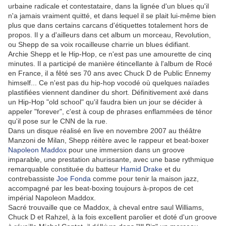
urbaine radicale et contestataire, dans la lignée d'un blues qu'il
n'a jamais vraiment quitté, et dans lequel il se plait lui-même bien
plus que dans certains carcans d'étiquettes totalement hors de
propos. Il y a d'ailleurs dans cet album un morceau, Revolution,
ou Shepp de sa voix rocailleuse charrie un blues édifiant.
Archie Shepp et le Hip-Hop, ce n'est pas une amourette de cinq
minutes. Il a participé de manière étincellante à l'album de Rocé
en France, il a fêté ses 70 ans avec Chuck D de Public Ennemy
himself... Ce n'est pas du hip-hop vocodé où quelques naïades
plastifiées viennent dandiner du short. Définitivement axé dans
un Hip-Hop "old school" qu'il faudra bien un jour se décider à
appeler "forever", c'est à coup de phrases enflammées de ténor
qu'il pose sur le CNN de la rue.
Dans un disque réalisé en live en novembre 2007 au théâtre
Manzoni de Milan, Shepp réitère avec le rappeur et beat-boxer
Napoleon Maddox
pour une immersion dans un groove
imparable, une prestation ahurissante, avec une base rythmique
remarquable constituée du batteur
Hamid Drake
et du
contrebassiste
Joe Fonda
comme pour tenir la maison jazz,
accompagné par les beat-boxing toujours à-propos de cet
impérial Napoleon Maddox.
Sacré trouvaille que ce Maddox, à cheval entre saul Williams,
Chuck D et Rahzel, à la fois excellent parolier et doté d'un groove