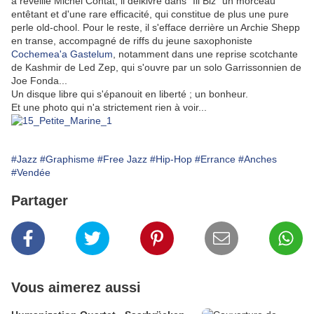
à réveille Michel Contat, il délkivre dans "Ill Biz" un morceau
entêtant et d'une rare efficacité, qui constitue de plus une pure
perle old-chool. Pour le reste, il s'efface derrière un Archie Shepp
en transe, accompagné de riffs du jeune saxophoniste
Cochemea'a Gastelum
, notamment dans une reprise scotchante
de Kashmir de Led Zep, qui s'ouvre par un solo Garrissonnien de
Joe Fonda...
Un disque libre qui s'épanouit en liberté ; un bonheur.
Et une photo qui n'a strictement rien à voir...
#Jazz
#Graphisme
#Free Jazz
#Hip-Hop
#Errance
#Anches
#Vendée
Partager
Vous aimerez aussi