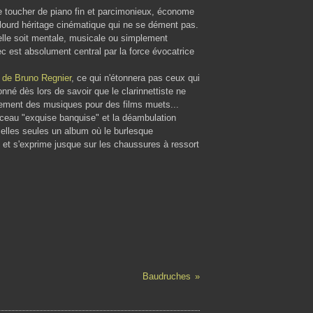
 toucher de piano fin et parcimonieux, économe
 lourd héritage cinématique qui ne se dément pas.
u'elle soit mentale, musicale ou simplement
ec est absolument central par la force évocatrice
 de Bruno Regnier
, ce qui n'étonnera pas ceux qui
nné dès lors de savoir que le clarinnettiste ne
lement des musiques pour des films muets...
 morceau "exquise banquise" et la déambulation
 elles seules un album où le burlesque
) et s'exprime jusque sur les chaussures à ressort
Baudruches