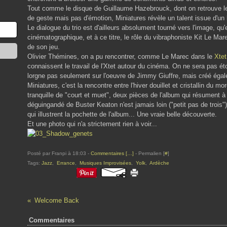
Tout comme le disque de Guillaume Hazebrouck, dont on retrouve le
de geste mais pas d'émotion, Miniatures révèle un talent issue d'un
Le dialogue du trio est d'ailleurs absolument tourné vers l'image, q
cinématographique, et à ce titre, le rôle du vibraphoniste Kit Le Mar
de son jeu.
Olivier Thémines, on a pu rencontrer, comme Le Marec dans le
Xtet
connaissent le travail de l'Xtet autour du cinéma. On ne sera pas éto
lorgne pas seulement sur l'oeuvre de Jimmy Giuffre, mais créé éga
Miniatures, c'est la rencontre entre l'hiver douillet et cristallin du
tranquille de "court et muet", deux pièces de l'album qui résument à
déguingandé de Buster Keaton n'est jamais loin ("petit pas de trois"
qui illustrent la pochette de l'album... Une vraie belle découverte.
Et une photo qui n'a strictement rien à voir...
Posté par Franpi à 18:03 -
Commentaires [
…
]
- Permalien [
#
]
Tags:
Jazz
,
Errance
,
Musiques Improvisées
,
Yolk
,
Ardèche
Welcome Back
Commentaires