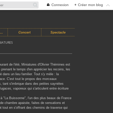
Connexion
+
Créer mon blog
usiques Improvisées
Concert
Spectacle
INIATURES
urant de l'été, Miniatures d'Olivier Thémines est
prenant le temps d'en apprécier les recoins, les
 dans un lieu familier. Tout s'y mèle : la
ugace. C'est tout le propos des morceaux
, tant s'imbrique dans des petites saynètes
ugaces, vaporeux qui s'articulent entre écriture
ré à "La Buissonne", l'un des plus beaux de France
de chambre apaisée, faites de sensations et
nt tout en s'offrant des chemins de traverse qui