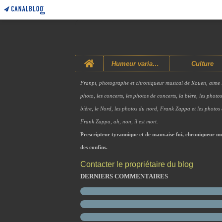
Home
Humeur variable
Culture
Franpi, photographe et chroniqueur musical de Rouen, aime 
photo, les concerts, les photos de concerts, la bière, les photo
bière, le Nord, les photos du nord, Frank Zappa et les photos
Frank Zappa, ah, non, il est mort.
Prescripteur tyrannique et de mauvaise foi, chroniqueur mu
des confins.
Contacter le propriétaire du blog
DERNIERS COMMENTAIRES