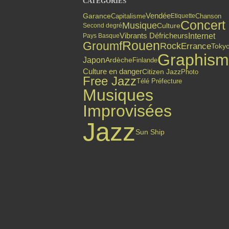
CATÉGORIES
Vendée
Garance
Capitalisme
Chanson
Etiquette
Concert
Musique
Culture
Second degré
Internet
Vibrants Défricheurs
Pays Basque
Rouen
Groumf
Rock
Errance
Toky
Graphis
Japon
Finlande
Ardèche
Culture en danger
Citizen Jazz
Photo
Free Jazz
Télé Préfecture
Musiques
Improvisées
Jazz
Sun Ship
Top articles