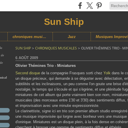
Sun Ship
chroniques musicales
Jazz
M
SUN SHIP
>
CHRONIQUES MUSICALES
>
OLIVIER THÉMINES TRIO - M
la
s de
6 AOÛT 2009
 de
Olivier Thémines Trio - Miniatures
Second disque
de la compagnie Frasques sorti chez
Yolk
dans le co
sical
un disque précieux, qui demande à se déguster avec délectation, en 
subtilités et les inclinaisons, un peu comme l'on goute une brise d'été
nostalgie, le temps qui s'écoule et qui s'égrène, et une plénitude f
miniatures de cet album qui porte vraiment bien son nom, miniatures
musicales (des morceaux entre 1'30 et 3'30) des sentiments diffus, f
et improvisation avec une minutie expressionniste.
Le clarinettiste, signe ici en trio son premier album studio enregist
une musique improvisée qui lorgne avec bonheur vers une musique 
d'onirique. Miniatures est un disque plein, à la fois dense en cohére
cherchent à brosser une gamme de sentiments diffus et éthérés.