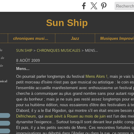
Sun Ship
chroniques musicales
Jazz
M
SUN SHIP
>
CHRONIQUES MUSICALES
>
MENS...
la
s de
8 AOÛT 2009
 de
Mens...
On pourrait parler longtemps du festival
Mens Alors !
, mais je vais l
sical
petit morceau d'Isère n'est pas que musical ou artistique : le coin 
l'ensemble accueille manifestement avec enthousiasme un festival po
cherche à communiquer au plus grand nombre sans pour autant rogner
que du bonheur ; mais je ne suis pas resté assez longtemps pour en 
pour sa huitième édition, nous essaierons d'être des festivaliers à te
D'abord, il y a le Bal Rigodon, qui montre s'il en était encore besoi
Défricheurs
, qui
avait sévit à Rouen au mois de juin
est l'un des meil
dynamiter l'exigence... Surtout lorsqu'il sont devant leur public conqu
Et puis, il y a les petits secrets de Mens. Ces rencontres fortuite
improvisations au débotté dans l'Atelier ou dans la rue, ce propos qui 