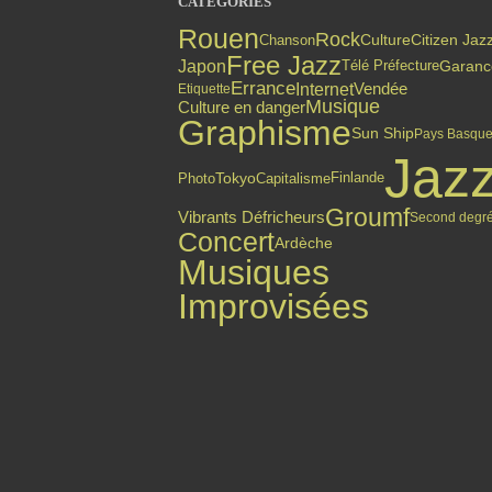
CATÉGORIES
Rouen
Rock
Citizen Jaz
Chanson
Culture
Free Jazz
Japon
Garanc
Télé Préfecture
Errance
Internet
Vendée
Etiquette
Musique
Culture en danger
Graphisme
Sun Ship
Pays Basqu
Jaz
Finlande
Photo
Tokyo
Capitalisme
Groumf
Vibrants Défricheurs
Second degr
Concert
Ardèche
Musiques
Improvisées