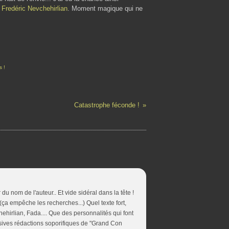
r
Fredéric Nevchehirlian
. Moment magique qui ne
s !
Catastrophe féconde !
du nom de l'auteur.. Et vide sidéral dans la tête !
 (ça empêche les recherches...) Quel texte fort,
ehirlian, Fada.... Que des personnalités qui font
ssives rédactions soporifiques de "Grand Con