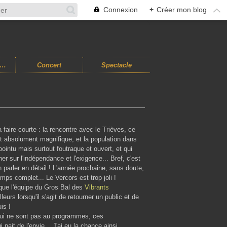
Connexion
+
Créer mon blog
usiques Improvisées
Concert
Spectacle
a faire courte : la rencontre avec le Trièves, ce
est absolument magnifique, et la population dans
intu mais surtout foutraque et ouvert, et qui
 sur l'indépendance et l'exigence... Bref, c'est
parler en détail ! L'année prochaine, sans doute,
mps complet... Le Vercors est trop joli !
n que l'équipe du Gros Bal des
Vibrants
leurs lorsqu'il s'agit de retourner un public et de
is !
s qui ne sont pas au programmes, ces
nait de l'envie... J'ai eu la chance ainsi