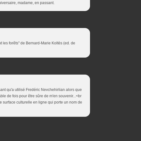
nniversaire, madame, en passant.
nt les forêts" de Bernard-Marie Koltès (ed. de
ssant qu'a utilisé Fredéric Nevchehirlian alors que
le de fois pour être sûre de m'en souvenir...<br
ande surface culturelle en ligne qui porte un nom de