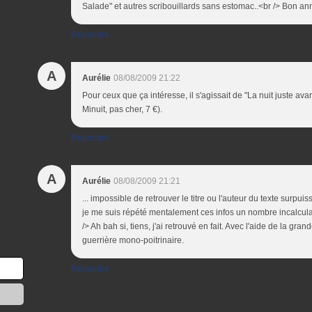
Salade" et autres scribouillards sans estomac..<br /> Bon a
Répondre
A
Aurélie
08/08/2009 21:22
Pour ceux que ça intéresse, il s'agissait de "La nuit juste ava
Minuit, pas cher, 7 €).
Répondre
A
Aurélie
08/08/2009 21:21
... impossible de retrouver le titre ou l'auteur du texte surpui
je me suis répété mentalement ces infos un nombre incalculab
/> Ah bah si, tiens, j'ai retrouvé en fait. Avec l'aide de la gr
guerrière mono-poitrinaire.
Répondre