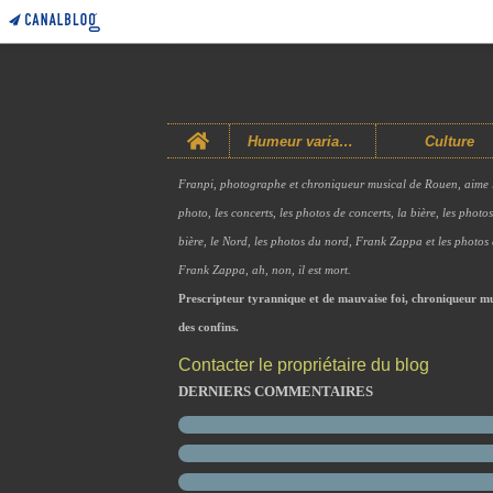
Home
Humeur variable
Culture
Franpi, photographe et chroniqueur musical de Rouen, aime 
photo, les concerts, les photos de concerts, la bière, les photo
bière, le Nord, les photos du nord, Frank Zappa et les photos
Frank Zappa, ah, non, il est mort.
Prescripteur tyrannique et de mauvaise foi, chroniqueur mu
des confins.
Contacter le propriétaire du blog
DERNIERS COMMENTAIRES