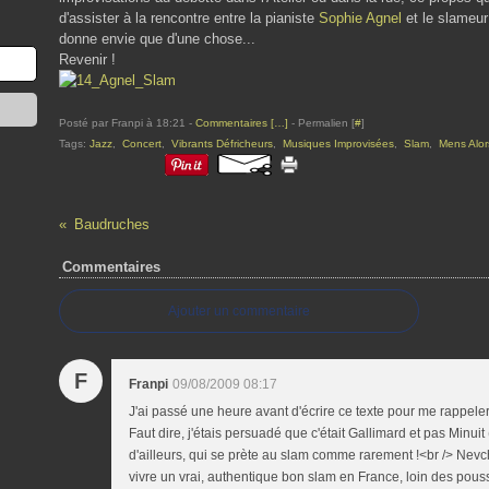
d'assister à la rencontre entre la pianiste
Sophie Agnel
et le slameu
donne envie que d'une chose...
Revenir !
Posté par Franpi à 18:21 -
Commentaires [
…
]
- Permalien [
#
]
Tags:
Jazz
,
Concert
,
Vibrants Défricheurs
,
Musiques Improvisées
,
Slam
,
Mens Alor
Baudruches
Commentaires
Ajouter un commentaire
F
Franpi
09/08/2009 08:17
J'ai passé une heure avant d'écrire ce texte pour me rappeler 
Faut dire, j'étais persuadé que c'était Gallimard et pas Minuit
d'ailleurs, qui se prète au slam comme rarement !<br /> Nevch
vivre un vrai, authentique bon slam en France, loin des pou