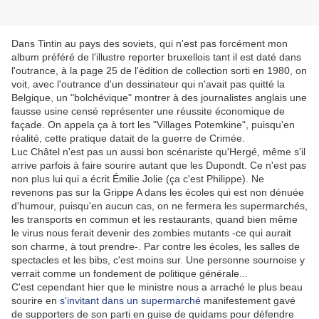
Dans Tintin au pays des soviets, qui n'est pas forcément mon
album préféré de l'illustre reporter bruxellois tant il est daté dans
l'outrance, à la page 25 de l'édition de collection sorti en 1980, on
voit, avec l'outrance d'un dessinateur qui n'avait pas quitté la
Belgique, un "bolchévique" montrer à des journalistes anglais une
fausse usine censé représenter une réussite économique de
façade. On appela ça à tort les "Villages Potemkine", puisqu'en
réalité, cette pratique datait de la guerre de Crimée.
Luc Châtel n'est pas un aussi bon scénariste qu'Hergé, même s'il
arrive parfois à faire sourire autant que les Dupondt. Ce n'est pas
non plus lui qui a écrit Émilie Jolie (ça c'est Philippe). Ne
revenons pas sur la Grippe A dans les écoles qui est non dénuée
d'humour, puisqu'en aucun cas, on ne fermera les supermarchés,
les transports en commun et les restaurants, quand bien même
le virus nous ferait devenir des zombies mutants -ce qui aurait
son charme, à tout prendre-. Par contre les écoles, les salles de
spectacles et les bibs, c'est moins sur. Une personne sournoise y
verrait comme un fondement de politique générale...
C'est cependant hier que le ministre nous a arraché le plus beau
sourire en
s'invitant dans un supermarché
manifestement gavé
de supporters de son parti en guise de quidams pour défendre