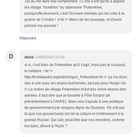
J'ai du me faire mal comprendre :) C'est à tort qu'on a appelé
les village "modèles" du stalinisme "Potemkine,
puisqu'effectivement, c'est l'écrivain ministre qui les créa à la
guerre de Crimée ! :)<br /> Merci de ton passage, et d'avoir
précisé ma pensée !
Répondre
D
diane
18/08/2009 19:09
si si, c'est bien de Potemkine qu'il s'agit, mais pas le cuirassé,
le militaire :<br />
http://fr.wikipedia.org/wiki/Grigori_Potemkine<br /> ça n'a donc
rien à voir avec les vilains bolcheviks, tant pis pour Hergé.<br
/> La notion de village Potemkine m'est très chère depuis des
années. Il faut dire que je travaille à Pôle Emploi (et
précédemment à l'ANPE). Mais cela s'ajoute à une politique
de gouvernement par slogans digne du Gosplan. On voit par
là que nos gouvernants ont de la culture et s'intéressent à la
grande Russie. Qui sait, peut-être que nos ministres, comme
les tsars, dînent à l'huile ?