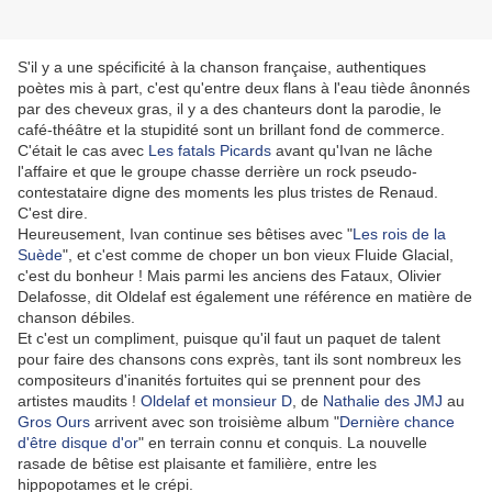
S'il y a une spécificité à la chanson française, authentiques
poètes mis à part, c'est qu'entre deux flans à l'eau tiède ânonnés
par des cheveux gras, il y a des chanteurs dont la parodie, le
café-théâtre et la stupidité sont un brillant fond de commerce.
C'était le cas avec
Les fatals Picards
avant qu'Ivan ne lâche
l'affaire et que le groupe chasse derrière un rock pseudo-
contestataire digne des moments les plus tristes de Renaud.
C'est dire.
Heureusement, Ivan continue ses bêtises avec "
Les rois de la
Suède
", et c'est comme de choper un bon vieux Fluide Glacial,
c'est du bonheur ! Mais parmi les anciens des Fataux, Olivier
Delafosse, dit Oldelaf est également une référence en matière de
chanson débiles.
Et c'est un compliment, puisque qu'il faut un paquet de talent
pour faire des chansons cons exprès, tant ils sont nombreux les
compositeurs d'inanités fortuites qui se prennent pour des
artistes maudits !
Oldelaf et monsieur D
, de
Nathalie des JMJ
au
Gros Ours
arrivent avec son troisième album "
Dernière chance
d'être disque d'or
" en terrain connu et conquis. La nouvelle
rasade de bêtise est plaisante et familière, entre les
hippopotames et le crépi.