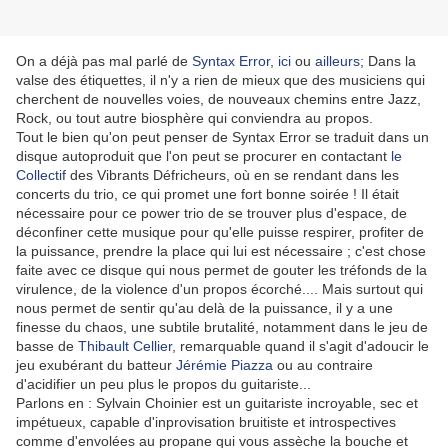
On a déjà pas mal parlé de
Syntax Error
,
ici
ou
ailleurs
; Dans la
valse des étiquettes, il n'y a rien de mieux que des musiciens qui
cherchent de nouvelles voies, de nouveaux chemins entre Jazz,
Rock, ou tout autre biosphère qui conviendra au propos.
Tout le bien qu'on peut penser de Syntax Error se traduit dans un
disque autoproduit que l'on peut se procurer en contactant
le
Collectif
des Vibrants Défricheurs, où en se rendant dans les
concerts du trio, ce qui promet une fort bonne soirée ! Il était
nécessaire pour ce power trio de se trouver plus d'espace, de
déconfiner cette musique pour qu'elle puisse respirer, profiter de
la puissance, prendre la place qui lui est nécessaire ; c'est chose
faite avec ce disque qui nous permet de gouter les tréfonds de la
virulence, de la violence d'un propos écorché.... Mais surtout qui
nous permet de sentir qu'au delà de la puissance, il y a une
finesse du chaos, une subtile brutalité, notamment dans le jeu de
basse de
Thibault Cellier
, remarquable quand il s'agit d'adoucir le
jeu exubérant du batteur
Jérémie Piazza
ou au contraire
d'acidifier un peu plus le propos du guitariste...
Parlons en : Sylvain Choinier est un guitariste incroyable, sec et
impétueux, capable d'inprovisation bruitiste et introspectives
comme d'envolées au propane qui vous assèche la bouche et