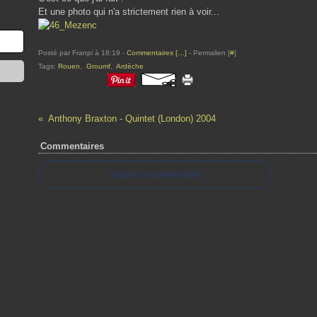
Et une photo qui n'a strictement rien à voir...
Posté par Franpi à 18:19 -
Commentaires [
…
]
- Permalien [
#
]
Tags:
Rouen
,
Groumf
,
Ardèche
Anthony Braxton - Quintet (London) 2004
Commentaires
Ajouter un commentaire