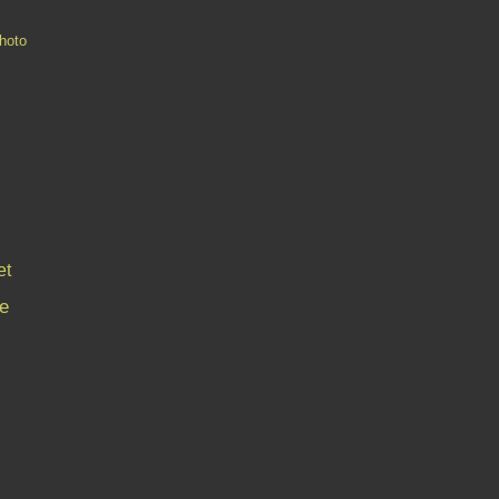
hoto
et
e
Contact
Signaler un abus
C.G.U.
Cookies et données personnelles
Préféren