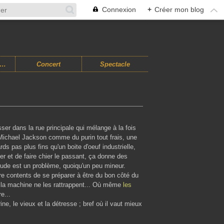
Connexion
+
Créer mon blog
usiques Improvisées
Concert
Spectacle
ser dans la rue principale qui mélange à la fois
 Michael Jackson comme du purin tout frais, une
 pas plus fins qu'un boite d'oeuf industrielle,
ster et de faire chier le passant, ça donne des
itude est un problème, quoiqu'un peu mineur.
re contents de se préparer à être du bon côté du
 la machine ne les rattrappent... Où même
les
e...
ne, le vieux et la détresse ; bref où il vaut mieux