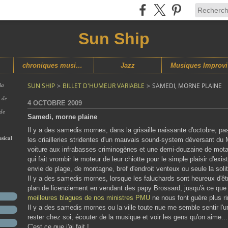
Sun Ship
chroniques musicales
Jazz
M
SUN SHIP
>
BILLET D'HUMEUR VARIABLE
>
SAMEDI, MORNE PLAINE
la
s de
4 OCTOBRE 2009
 de
Samedi, morne plaine
Il y a des samedis mornes, dans la grisaille naissante d'octobre, pas
sical
les criailleries stridentes d'un mauvais sound-system déversant du
voiture aux infrabasses criminogènes et une demi-douzaine de motards
qui fait vrombir le moteur de leur chiotte pour le simple plaisir d'exi
envie de plage, de montagne, bref d'endroit venteux ou seule la sol
Il y a des samedis mornes, lorsque les faluchards sont heureux d'êt
plan de licenciement en vendant des papy Brossard, jusqu'à ce que
meilleures blagues de nos ministres PMU
ne nous font guère plus rir
Il y a des samedis mornes ou la ville toute nue me semble sentir l'uri
rester chez soi, écouter de la musique et voir les gens qu'on aime...
C'est ce que j'ai fait !