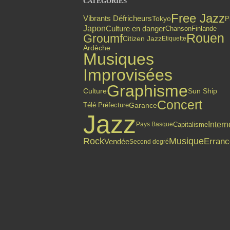
CATÉGORIES
Free Jazz
Vibrants Défricheurs
Tokyo
P
Culture en danger
Japon
Finlande
Chanson
Rouen
Groumf
Citizen Jazz
Etiquette
Ardèche
Musiques
Improvisées
Graphisme
Culture
Sun Ship
Concert
Garance
Télé Préfecture
Jazz
Intern
Capitalisme
Pays Basque
Rock
Musique
Erranc
Vendée
Second degré
Top articles