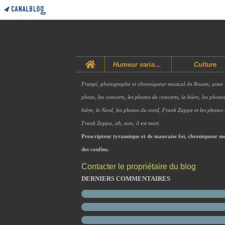
Home
Humeur variable
Culture
Franpi, photographe et chroniqueur musical de Rouen, aime 
photo, les concerts, les photos de concerts, la bière, les photo
bière, le Nord, les photos du nord, Frank Zappa et les photos
Frank Zappa, ah, non, il est mort.
Prescripteur tyrannique et de mauvaise foi, chroniqueur mu
des confins.
Contacter le propriétaire du blog
DERNIERS COMMENTAIRES