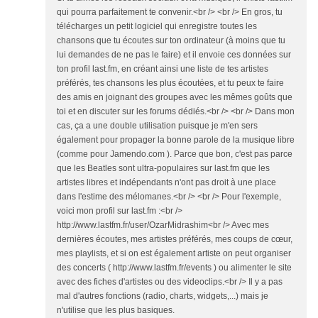
qui pourra parfaitement te convenir.<br /> <br /> En gros, tu
télécharges un petit logiciel qui enregistre toutes les
chansons que tu écoutes sur ton ordinateur (à moins que tu
lui demandes de ne pas le faire) et il envoie ces données sur
ton profil last.fm, en créant ainsi une liste de tes artistes
préférés, tes chansons les plus écoutées, et tu peux te faire
des amis en joignant des groupes avec les mêmes goûts que
toi et en discuter sur les forums dédiés.<br /> <br /> Dans mon
cas, ça a une double utilisation puisque je m'en sers
également pour propager la bonne parole de la musique libre
(comme pour Jamendo.com ). Parce que bon, c'est pas parce
que les Beatles sont ultra-populaires sur last.fm que les
artistes libres et indépendants n'ont pas droit à une place
dans l'estime des mélomanes.<br /> <br /> Pour l'exemple,
voici mon profil sur last.fm :<br />
http://www.lastfm.fr/user/OzarMidrashim<br /> Avec mes
dernières écoutes, mes artistes préférés, mes coups de cœur,
mes playlists, et si on est également artiste on peut organiser
des concerts ( http://www.lastfm.fr/events ) ou alimenter le site
avec des fiches d'artistes ou des videoclips.<br /> Il y a pas
mal d'autres fonctions (radio, charts, widgets,...) mais je
n'utilise que les plus basiques.