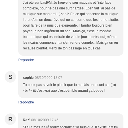
J'ai été sur LastFM. Je trouve le son mauvais et l'interface
complexe, pour ne pas dire surchargée. Et en fait j'ai pas de
musique sur mon ordi ;-)<br /> En ce qui concerne la musique
libre, c'est un doux rêve qui ne concerne que les home-studio.
pour faire de la musique exigeante, il faudra toujours bien
payer un bon ingénieur du son ! Mais ça, c'est un modèle
économique qui est entrain de voir le jour : après tout, même
les ricains commencent à s'en rendre compte... Mais ça on en
recause bientôt. Merci de ton passage en tous cas.
Répondre
S
sophie
08/10/2009 18:07
Tu peux pas savoir le plaisir que tu me fais en disant ça :-))))
<br /> Et c'est vrai que c'est pénible quand ça bugue !
Répondre
R
Raz'
08/10/2009 17:45
Si tu aimes les réseaux sociaux et la musique, il existe last.fm