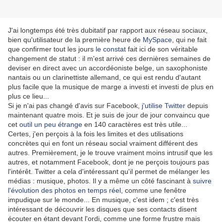
J'ai longtemps été très dubitatif par rapport aux réseau sociaux,
bien qu'utilisateur de la première heure de
MySpace
, qui ne fait
que confirmer tout les jours
le constat
fait ici de son véritable
changement de statut : il m'est arrivé ces dernières semaines de
deviser en direct avec un accordéoniste belge, un saxophoniste
nantais ou un clarinettiste allemand, ce qui est rendu d'autant
plus facile que la musique de marge a investi et investi de plus en
plus ce lieu...
Si je n'ai pas changé d'avis sur Facebook,
j'utilise Twitter
depuis
maintenant quatre mois. Et je suis de jour de jour convaincu que
cet
outil un peu étrange
en 140 caractères est très utile...
Certes, j'en perçois à la fois les limites et des utilisations
concrètes qui en font un réseau social vraiment différent des
autres. Premièrement, je le trouve vraiment moins intrusif que les
autres, et notamment Facebook, dont je ne perçois toujours pas
l'intérêt. Twitter a cela d'intéressant qu'il permet de mélanger les
médias : musique, photos. Il y a même un côté fascinant à
suivre
l'évolution des photos en temps réel
, comme une fenêtre
impudique sur le monde... En musique, c'est idem ; c'est très
intéressant de découvrir les disques que ses contacts disent
écouter en étant devant l'ordi, comme une forme frustre mais