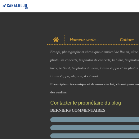
Home
Humeur variable
Culture
Franpi, photographe et chroniqueur musical de Rouen, aime 
photo, les concerts, les photos de concerts, la bière, les photo
bière, le Nord, les photos du nord, Frank Zappa et les photos
Frank Zappa, ah, non, il est mort.
Prescripteur tyrannique et de mauvaise foi, chroniqueur mu
des confins.
Contacter le propriétaire du blog
DERNIERS COMMENTAIRES