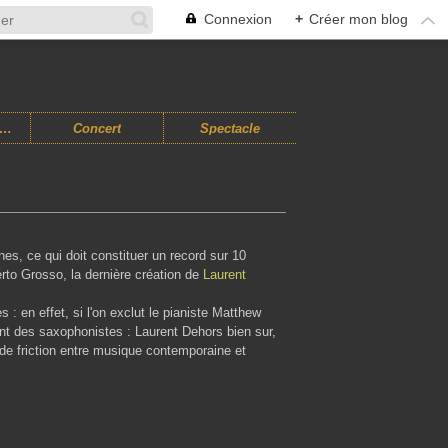
Connexion
+
Créer mon blog
usiques Improvisées
Concert
Spectacle
nes, ce qui doit constituer un record sur 10
rto Grosso, la dernière création de
Laurent
: en effet, si l'on exclut le pianiste Matthew
nt des saxophonistes : Laurent Dehors bien sur,
 de friction entre musique contemporaine et