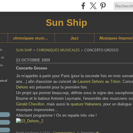
Sun Ship
chroniques musicales
Jazz
M
SUN SHIP
>
CHRONIQUES MUSICALES
>
CONCERTO GROSSO
la
s de
23 OCTOBRE 2009
 de
Concerto Grosso
Je m'apprête à partir pour Paris (pour la seconde fois en trois semai
sical
ans...) afin d'assister au concert de
Laurent Dehors au Triton
. Conce
Dehors
est présenté pour la première fois.
Un projet qui promet beaucoup, définie sous le signe des saxophones 
Bourne et le batteur Antonin Leymarie, l'ensemble des musiciens so
Gérald Chevillon
, mais aussi le
quatuor Habanera
, pour un dialogue
musiques improvisées...
Alléchant programme ! On en reparle très vite !
Posté par Franpi à 15:01 -
Commentaires [
…
]
- Permalien [
#
]