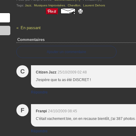
Tags:
Jazz
,
Musiques Improvisées
,
Chevillon
,
Laurent Dehors
En passant
Commentaires
Ajouter un commentaire
C
Citizen Jazz
25/10/2009 02:48
J'espère que tu as été DISCRET !
Répondre
F
Franpi
24/10/2009 08:45
C'était vachement bie, on en recause bientôt, j'ai 387 photos 
Répondre