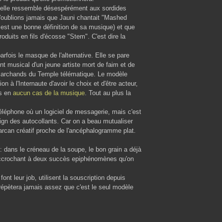
tuelle ressemble désespérément aux sordides
oublions jamais que Jauni chantait "Mashed
est une bonne définition de sa musique) et que
duits en fils d'écosse "Stem". C'est dire la
arfois le masque de l'alternative. Elle se pare
int musical d'un jeune artiste mort de faim et de
 marchands du Temple télématique. Le modèle
n à l'Internaute d'avoir le choix et d'être acteur,
is en
aucun cas de la musique
. Tout au plus la
éléphone où un logiciel de messagerie, mais c'est
esign des autocollants. Car on a beau mutualiser
 carcan créatif proche de l'ancéphalogramme plat.
 : dans le créneau de la soupe, le bon grain a déjà
e raccrochant à deux succès epiphénomènes qu'on
font leur job, utilisent la souscription depuis
 répètera jamais assez que c'est le seul modèle