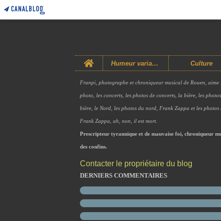
Home
Humeur variable
Culture
Franpi, photographe et chroniqueur musical de Rouen, aime 
photo, les concerts, les photos de concerts, la bière, les photo
bière, le Nord, les photos du nord, Frank Zappa et les photos
Frank Zappa, ah, non, il est mort.
Prescripteur tyrannique et de mauvaise foi, chroniqueur mu
des confins.
Contacter le propriétaire du blog
DERNIERS COMMENTAIRES