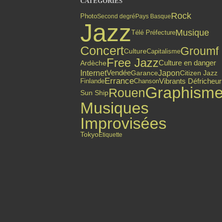
CATÉGORIES
Rock
Photo
Second degré
Pays Basque
Jazz
Musique
Télé Préfecture
Concert
Groumf
Culture
Capitalisme
Free Jazz
Culture en danger
Ardèche
Internet
Japon
Vendée
Citizen Jazz
Garance
Errance
Finlande
Vibrants Défricheu
Chanson
Graphism
Rouen
Sun Ship
Musiques
Improvisées
Tokyo
Etiquette
Top articles