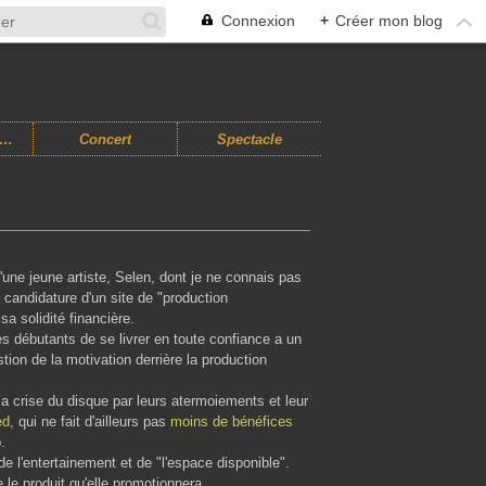
Connexion
+
Créer mon blog
usiques Improvisées
Concert
Spectacle
'une jeune artiste, Selen, dont je ne connais pas
a candidature d'un site de "production
sa solidité financière.
tes débutants de se livrer en toute confiance a un
on de la motivation derrière la production
 la crise du disque par leurs atermoiements et leur
ed
, qui ne fait d'ailleurs pas
moins de bénéfices
.
e l'entertainement et de "l'espace disponible".
le produit qu'elle promotionnera.