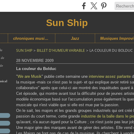
Sun Ship
chroniques musicales
Jazz
M
SUN SHIP
>
BILLET D'HUMEUR VARIABLE
>
LA COULEUR DU BOLDUC
la
s de
28 NOVEMBRE 2009
 de
La couleur du Bolduc
"
We are Musik
" publie cette semaine une
interview assez parlante
d
sical
la musique -mais ce n'est pas le sujet- et qui explique avoir retiré s
collaborative" après que celui-ci aie montré des inquiétudes quant à 
Cet épisode, qui montre avant tout la difficulté pour de jeunes artis
modèle économique basé sur l'accumulation pose également la questi
musicale qui n'est viable que si elle est mue par la passion.
On le sait, les majors et les grands groupes industriels qui ont créé
passion du court terme, cette grande
industrie de la balle dans le pi
qu'avant, n'a aucun égard pour la Culture ; ce n'est juste pas leur job
Une major gère des marques avant de gérer des artistes. Elle vend d
Les Majors ne font pas de cas de la musique, ils cherchent à vendre 