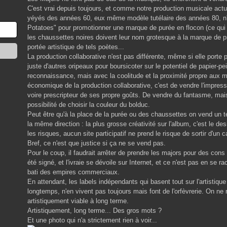
C'est vrai depuis toujours, et comme notre production musicale ac
yéyés des années 60, eux même modèle tutélaire des années 80, n'
Potatoes" pour promotionner une marque de purée en flocon (ce qui 
les chaussettes noires doivent leur nom grotesque à la marque de pro
portée artistique de tels poètes...
La production collaborative n'est pas différente, même si elle porte p
juste d'autres oripeaux pour boursicoter sur le potentiel de papier-pe
reconnaissance, mais avec la coolitude et la proximité propre aux
économique de la production collaborative, c'est de vendre l'impressio
voire prescripteur de ses propre goûts. De vendre du fantasme, ma
possibilité de choisir la couleur du bolduc.
Peut être qu'à la place de la purée ou des chaussettes on vend un t
la même direction : la plus grosse créativité sur l'album, c'est le d
les risques, aucun site participatif ne prend le risque de sortir d'un
Bref, ce n'est que justice si ça ne se vend pas.
Pour le coup, il faudrait arrêter de prendre les majors pour des cons
été signé, et l'ivraie se dévoile sur Internet, et ce n'est pas en s
bati des empires commerciaux.
En attendant, les labels indépendants qui basent tout sur l'artistique 
longtemps, n'en vivent pas toujours mais font de l'orfèvrerie. On ne
artistiquement viable à long terme.
Artistiquement, long terme... Des gros mots ?
Et une photo qui n'a strictement rien à voir...