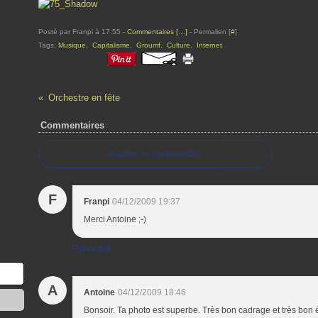
Posté par Franpi à 17:55 -
Commentaires [
…
]
- Permalien [
#
]
Tags:
Musique
,
Capitalisme
,
Groumf
,
Culture
,
Internet
Orchestre en fête
Commentaires
Ajouter un commentaire
F
Franpi
04/12/2009 19:37
Merci Antoine ;-)
Répondre
A
Antoine
04/12/2009 18:46
Bonsoir. Ta photo est superbe. Très bon cadrage et très bon éq