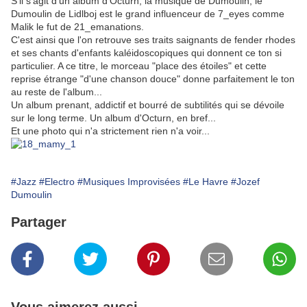
S'il s'agit d'un album d'Octurn, la musique de Dumoulin, le
Dumoulin de Lidlboj est le grand influenceur de 7_eyes comme
Malik le fut de 21_emanations.
C'est ainsi que l'on retrouve ses traits saignants de fender rhodes
et ses chants d'enfants kaléidoscopiques qui donnent ce ton si
particulier. A ce titre, le morceau "place des étoiles" et cette
reprise étrange "d'une chanson douce" donne parfaitement le ton
au reste de l'album...
Un album prenant, addictif et bourré de subtilités qui se dévoile
sur le long terme. Un album d'Octurn, en bref...
Et une photo qui n'a strictement rien n'a voir...
#Jazz
#Electro
#Musiques Improvisées
#Le Havre
#Jozef
Dumoulin
Partager