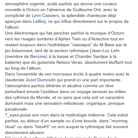
atmosphère urgente, acide parfois qui donne une couleur
nouvelle à Octurn en l'absence de Guillaume Orti, avec la
complicité de
Lynn Cassiers
, la splendide chanteuse déjà
aperçue dans
Lidlboj
, ce qui influe directement sur le propos de
l'album.
Une électronique qui fait pencher parfois la musique d'Octurn
vers les rivages sombres d'Aphex Twin ou d'Autechre tout en
restant toujours dans l'esthétique "classique" du M-Base par le
jeu foisonnant, tant de la section rythmique (Jean-Luc Lehr
(membre de
Benzine
) à la basse et Chander Sardjoe à la
batterie) que du guitariste Nelson Veras, absolument bluffant tout
au long de l'album.
Dans l'ensemble de ces morceaux écrits à quatre mains avec le
clavièriste
Jozef Dumoulin
qui prend ici une part importante,
l'atmosphère parfois éthérée et alcaline comme un rêve
perturbant envoie l'auditeur dans un voyage sensuel au milieu
des rythmes du Monde, et ce sans que cela soit un caractère
dominant mais une sensation nébuleuse, organique, presque
paradoxale.
7_eyes,puise son nom dans la mythologie indienne. Cela induit
parfois, au détour d'un sample ou d'une boucle, dans "morning
ritual" ou dans "Ives#3" un son auquel la rythmique fait souvent
directement allusion.