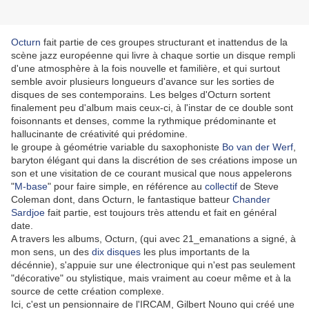
Octurn
fait partie de ces groupes structurant et inattendus de la
scène jazz européenne qui livre à chaque sortie un disque rempli
d'une atmosphère à la fois nouvelle et familière, et qui surtout
semble avoir plusieurs longueurs d'avance sur les sorties de
disques de ses contemporains. Les belges d'Octurn sortent
finalement peu d'album mais ceux-ci, à l'instar de ce double sont
foisonnants et denses, comme la rythmique prédominante et
hallucinante de créativité qui prédomine.
le groupe à géométrie variable du saxophoniste
Bo van der Werf
,
baryton élégant qui dans la discrétion de ses créations impose un
son et une visitation de ce courant musical que nous appelerons
"
M-base
" pour faire simple, en référence au
collectif
de Steve
Coleman dont, dans Octurn, le fantastique batteur
Chander
Sardjoe
fait partie, est toujours très attendu et fait en général
date.
A travers les albums, Octurn, (qui avec 21_emanations a signé, à
mon sens, un des
dix disques
les plus importants de la
décénnie), s'appuie sur une électronique qui n'est pas seulement
"décorative" ou stylistique, mais vraiment au coeur même et à la
source de cette création complexe.
Ici, c'est un pensionnaire de l'IRCAM, Gilbert Nouno qui créé une