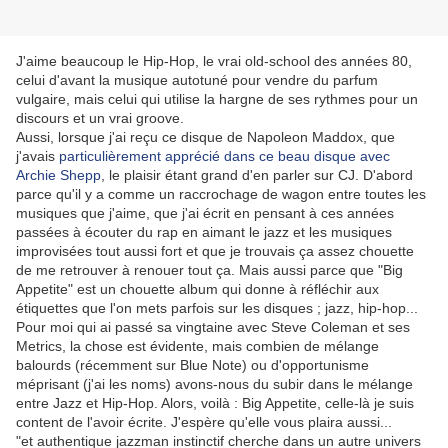
J'aime beaucoup le Hip-Hop, le vrai old-school des années 80,
celui d'avant la musique autotuné pour vendre du parfum
vulgaire, mais celui qui utilise la hargne de ses rythmes pour un
discours et un vrai groove.
Aussi, lorsque j'ai reçu ce disque de Napoleon Maddox, que
j'avais
particulièrement apprécié dans ce beau disque avec
Archie Shepp
, le plaisir étant grand d'en parler sur CJ. D'abord
parce qu'il y a comme un raccrochage de wagon entre toutes les
musiques que j'aime, que j'ai écrit en pensant à ces années
passées à écouter du rap en aimant le jazz et les musiques
improvisées tout aussi fort et que je trouvais ça assez chouette
de me retrouver à renouer tout ça. Mais aussi parce que "Big
Appetite" est un chouette album qui donne à réfléchir aux
étiquettes que l'on mets parfois sur les disques ; jazz, hip-hop...
Pour moi qui ai passé sa vingtaine avec Steve Coleman et ses
Metrics, la chose est évidente, mais combien de mélange
balourds (récemment sur Blue Note) ou d'opportunisme
méprisant (j'ai les noms) avons-nous du subir dans le mélange
entre Jazz et Hip-Hop. Alors, voilà : Big Appetite, celle-là je suis
content de l'avoir écrite. J'espère qu'elle vous plaira aussi...
"et authentique jazzman instinctif cherche dans un autre univers