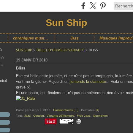
Sun Ship
chroniques musicales
Jazz
M
SUN SHIP
>
BILLET D'HUMEUR VARIABLE
>
BLISS
la
s de
19 JANVIER 2010
 de
Bliss
Elle est belle cette journée, et ce n'est pas le temps gris, la lumière
sical
vont me la gâcher. Aujourd'hui,
j'entends la clarinette
... Voilà un me
grave :-)
Et une photo, qui, finalement, n'a pas complètement rien à voir, mai
Posté par Franpi à 19:15 -
Commentaires [
…
]
- Permalien [
#
]
Tags:
Jazz
,
Concert
,
Vibrants Défricheurs
,
Free Jazz
,
Quenehen