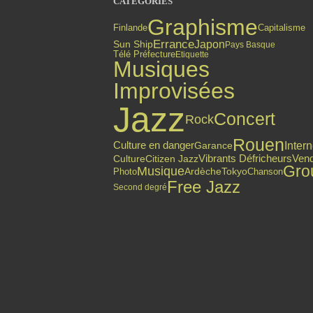
CATÉGORIES
Graphisme
Finlande
Capitalisme
Errance
Japon
Sun Ship
Pays Basque
Télé Préfecture
Etiquette
Musiques
Improvisées
Jazz
Concert
Rock
Rouen
Culture en danger
Intern
Garance
Citizen Jazz
Vibrants Défricheurs
Ven
Culture
Gro
Musique
Photo
Ardèche
Tokyo
Chanson
Free Jazz
Second degré
Top articles