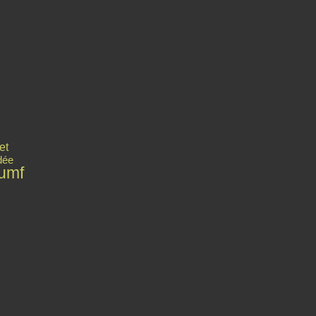
et
dée
umf
Contact
Signaler un abus
C.G.U.
Cookies et données personnelles
Préféren