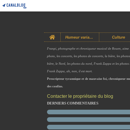
Home
Humeur variable
Culture
Franpi, photographe et chroniqueur musical de Rouen, aime 
photo, les concerts, les photos de concerts, la bière, les photo
bière, le Nord, les photos du nord, Frank Zappa et les photos
Frank Zappa, ah, non, il est mort.
Prescripteur tyrannique et de mauvaise foi, chroniqueur mu
des confins.
Contacter le propriétaire du blog
DERNIERS COMMENTAIRES