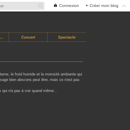
Connexion
+
Créer mon blog
usiques Improvisées
Concert
Spectacle
 terne, le froid humide et la morosité ambiante qui
ssage bien abscons peut être, mais ce n'est pas
s qui n'a pas à voir quand même...