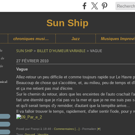
Sun Ship
chroniques musicales
Jazz
M
SUN SHIP
>
BILLET D'HUMEUR VARIABLE
>
VAGUE
la
s de
27 FÉVRIER 2010
 de
Vague
Allez-retour un peu difficile et comme toujours rapide sur Le Havre pou
sical
Beaucoup de chose qui s'accélère, et, au milieu, peu de temps et d'in
et ça me retient pas mal d'écrire.
Sur le chemin du retour, alors que les enceintes de l'auto crachait l
fait une éternité que je n'ai pas vu la mer et que je ne me suis pas
et qu'il serait temps d'y remédier, d'autant que la tempête arrive...
Il va falloir trouver le temps, rapidement, d'aller sentir l'iode, pour y
Posté par Franpi à 18:46 -
Commentaires [
…
]
- Permalien [
#
]
Tags:
Groumf
,
Vendée