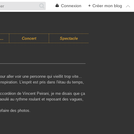
Connexion
+
Créer mon blog
usiques Improvisées
Concert
Spectacle
r aller voir une personne qui vieillit trop vite...
spiration. L'esprit est pris dans l'étau du temps,
'accordéon de Vincent Peirani, je me disais que ça
 saoulé au rythme roulant et reposant des vagues,
 refaire des photos.