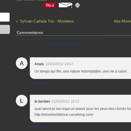
Sylvain Cathala Trio - Moonless
Aka Moon 
Commentaires
Ajouter un commentaire
A
Anaïs
10/03/2010 19:07
Un temps qui file, une nature indomptable, une vie à saisir...
Répondre
L
le barbier
02/03/2010 18:12
quel talent je me regal un plaisir pour les yeux des clichés 
http://lebarbierfabrice.canalblog.com/
Répondre