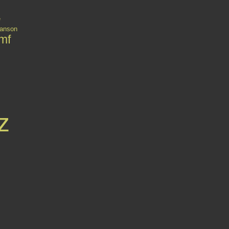
e
anson
mf
z
Contact
Signaler un abus
C.G.U.
Cookies et données personnelles
Préféren