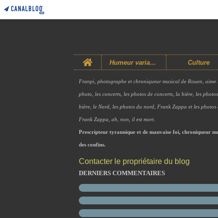
Home
Humeur variable
Culture
Franpi, photographe et chroniqueur musical de Rouen, aime 
photo, les concerts, les photos de concerts, la bière, les photo
bière, le Nord, les photos du nord, Frank Zappa et les photos
Frank Zappa, ah, non, il est mort.
Prescripteur tyrannique et de mauvaise foi, chroniqueur mu
des confins.
Contacter le propriétaire du blog
DERNIERS COMMENTAIRES