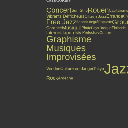
CATÉGORIES
Concert
Rouen
Sun Ship
Capitalism
Errance
Vibrants Défricheurs
Citizen Jazz
Ch
Free Jazz
Grou
Second degré
Etiquette
Musique
Finlande
Garance
Photo
Pays Basque
Internet
Japon
Culture
Télé Préfecture
Graphisme
Musiques
Improvisées
Jaz
Culture en danger
Vendée
Tokyo
Rock
Ardèche
Top articles