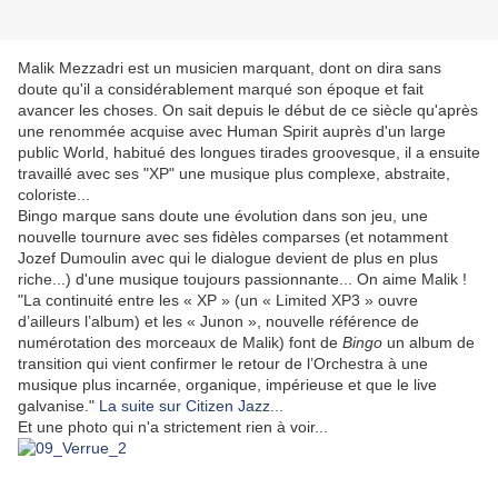
Malik Mezzadri est un musicien marquant, dont on dira sans
doute qu'il a considérablement marqué son époque et fait
avancer les choses. On sait depuis le début de ce siècle qu'après
une renommée acquise avec Human Spirit auprès d'un large
public World, habitué des longues tirades groovesque, il a ensuite
travaillé avec ses "XP" une musique plus complexe, abstraite,
coloriste...
Bingo marque sans doute une évolution dans son jeu, une
nouvelle tournure avec ses fidèles comparses (et notamment
Jozef Dumoulin avec qui le dialogue devient de plus en plus
riche...) d'une musique toujours passionnante... On aime Malik !
"La continuité entre les « XP » (un « Limited XP3 » ouvre
d’ailleurs l’album) et les « Junon », nouvelle référence de
numérotation des morceaux de Malik) font de
Bingo
un album de
transition qui vient confirmer le retour de l’Orchestra à une
musique plus incarnée, organique, impérieuse et que le live
galvanise."
La suite sur Citizen Jazz...
Et une photo qui n'a strictement rien à voir...