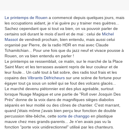
Le printemps de Rouen
a commencé depuis quelques jours, mais
les occupations aidant, je n'ai guère pu y trainer mes guètres...
Sachez cependant que si tout va bien, on va pouvoir parler de
certains soli durant le mois d'avril et de mai : celui de
Michel
Massot
de vendredi prochain, bien entendu, mais aussi celui
organisé par Pierre, de la radio HDR en mai avec Claude
Tchamitchian... Pour une fois que du jazz neuf et vivace pousse à
Rouen, on va bien entendu en parler !
Le printemps se ressemblait, ce matin, sur le marché de la Place
Saint Marc et les terrasses avaient repris de leur couleur et de
leur foule... Un café tout à fait sobre, des radis tout frais et les
copains des
Vibrants Défricheurs
sur une scène de fortune pour
égayer tout ça sous un soleil qui se fout des volcans glacés...
Le marché devenu piétonnier est des plus agréable, surtout
lorsque Nuage Magique et une partie de "Roll over Josquin Des
Prés" donne de la voix dans de magnifiques sièges diabolos
séparés en leur moitié ou des cônes de chantier. C'est marrant,
quand j'étais môme j'avais bien perçu leur fonction de double
percussion tête-bêche, cette
sorte de changgo
en plastique
mauve chez mes grands-parents... Je n'en avais pas vu la
fonction "porte voix unidirectionnel" utilisé par les chanteurs.