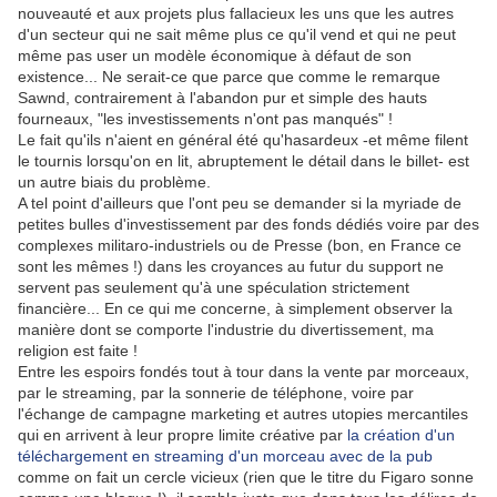
nouveauté et aux projets plus fallacieux les uns que les autres
d'un secteur qui ne sait même plus ce qu'il vend et qui ne peut
même pas user un modèle économique à défaut de son
existence... Ne serait-ce que parce que comme le remarque
Sawnd, contrairement à l'abandon pur et simple des hauts
fourneaux, "les investissements n'ont pas manqués" !
Le fait qu'ils n'aient en général été qu'hasardeux -et même filent
le tournis lorsqu'on en lit, abruptement le détail dans le billet- est
un autre biais du problème.
A tel point d'ailleurs que l'ont peu se demander si la myriade de
petites bulles d'investissement par des fonds dédiés voire par des
complexes militaro-industriels ou de Presse (bon, en France ce
sont les mêmes !) dans les croyances au futur du support ne
servent pas seulement qu'à une spéculation strictement
financière... En ce qui me concerne, à simplement observer la
manière dont se comporte l'industrie du divertissement, ma
religion est faite !
Entre les espoirs fondés tout à tour dans la vente par morceaux,
par le streaming, par la sonnerie de téléphone, voire par
l'échange de campagne marketing et autres utopies mercantiles
qui en arrivent à leur propre limite créative par
la création d'un
téléchargement en streaming d'un morceau avec de la pub
comme on fait un cercle vicieux (rien que le titre du Figaro sonne