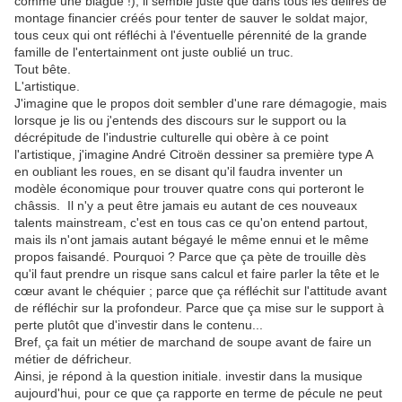
comme une blague !), il semble juste que dans tous les délires de
montage financier créés pour tenter de sauver le soldat major,
tous ceux qui ont réfléchi à l'éventuelle pérennité de la grande
famille de l'entertainment ont juste oublié un truc.
Tout bête.
L'artistique.
J'imagine que le propos doit sembler d'une rare démagogie, mais
lorsque je lis ou j'entends des discours sur le support ou la
décrépitude de l'industrie culturelle qui obère à ce point
l'artistique, j'imagine André Citroën dessiner sa première type A
en oubliant les roues, en se disant qu'il faudra inventer un
modèle économique pour trouver quatre cons qui porteront le
châssis. Il n'y a peut être jamais eu autant de ces nouveaux
talents mainstream, c'est en tous cas ce qu'on entend partout,
mais ils n'ont jamais autant bégayé le même ennui et le même
propos faisandé. Pourquoi ? Parce que ça pète de trouille dès
qu'il faut prendre un risque sans calcul et faire parler la tête et le
cœur avant le chéquier ; parce que ça réfléchit sur l'attitude avant
de réfléchir sur la profondeur. Parce que ça mise sur le support à
perte plutôt que d'investir dans le contenu...
Bref, ça fait un métier de marchand de soupe avant de faire un
métier de défricheur.
Ainsi, je répond à la question initiale. investir dans la musique
aujourd'hui, pour ce que ça rapporte en terme de pécule ne peut