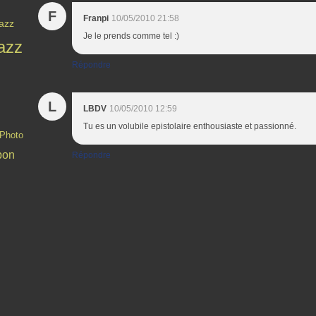
F
Franpi
10/05/2010 21:58
Jazz
Je le prends comme tel :)
azz
Répondre
L
LBDV
10/05/2010 12:59
Tu es un volubile epistolaire enthousiaste et passionné.
Photo
pon
Répondre
Contact
Signaler un abus
C.G.U.
Cookies et données personnelles
Préféren