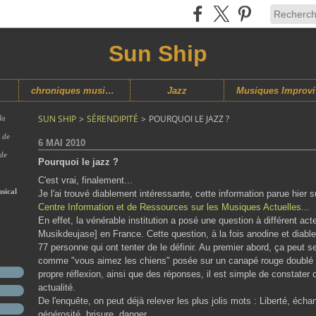
Sun Ship
chroniques musicales
Jazz
M
SUN SHIP
>
SÉRENDIPITÉ
>
POURQUOI LE JAZZ ?
la
s de
6 MAI 2010
 de
Pourquoi le jazz ?
C'est vrai, finalement...
sical
Je l'ai trouvé diablement intéressante, cette information parue hier 
Centre Information et de Ressources sur les Musiques Actuelles
...
En effet, la vénérable institution a posé une question à différent a
Musikdeujase] en France. Cette question, à la fois anodine et diabl
77 personne qui ont tenter de le définir. Au premier abord, ça peut s
comme "vous aimez les chiens" posée sur un canapé rouge doublé 
propre réflexion, ainsi que des réponses, il est simple de constater q
actualité.
De l'enquête, on peut déjà relever les plus jolis mots : Liberté, échang
générosité, brisure, danger.