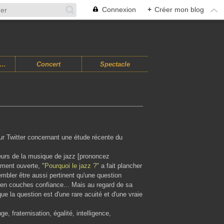
Connexion
+
Créer mon blog
usiques Improvisées
Concert
Spectacle
sur Twitter concernant une étude récente du
cteurs de la musique de jazz [prononcez
ement ouverte, "
Pourquoi le jazz ?
" a fait plancher
embler être aussi pertinent qu'une question
en couches confiance... Mais au regard de sa
ue la question est d'une rare acuité et d'une vraie
e, fraternisation, égalité, intelligence,