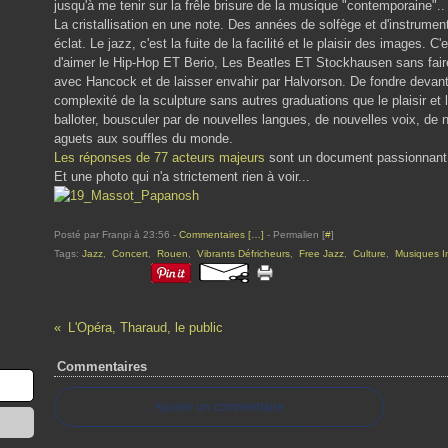
jusqu'à me tenir sur la frêle brisure de la musique "contemporaine"..
La cristallisation en une note. Des années de solfège et d'instrumen
éclat. Le jazz, c'est la fuite de la facilité et le plaisir des images. C'e
d'aimer le Hip-Hop ET Berio, Les Beatles ET Stockhausen sans faire
avec Hancock et de laisser envahir par Halvorson. De fondre devant 
complexité de la sculpture sans autres graduations que le plaisir et l
balloter, bousculer par de nouvelles langues, de nouvelles voix, de 
aguets aux souffles du monde.
Les réponses de 77 acteurs majeurs
sont un document passionnant. 
Et une photo qui n'a strictement rien à voir...
Posté par Franpi à 23:56 -
Commentaires [
…
]
- Permalien [
#
]
Tags:
Jazz
,
Concert
,
Rouen
,
Vibrants Défricheurs
,
Free Jazz
,
Culture
,
Musiques I
L'Opéra, Tharaud, le public
Commentaires
Ajouter un commentaire