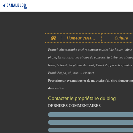
Home
Humeur variable
Culture
Franpi, photographe et chroniqueur musical de Rouen, aime 
photo, les concerts, les photos de concerts, la bière, les photo
bière, le Nord, les photos du nord, Frank Zappa et les photos
Frank Zappa, ah, non, il est mort.
Prescripteur tyrannique et de mauvaise foi, chroniqueur mu
des confins.
Contacter le propriétaire du blog
DERNIERS COMMENTAIRES