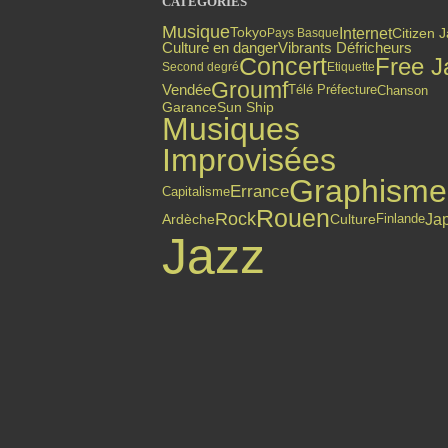
CATÉGORIES
Musique
Internet
Citizen 
Tokyo
Pays Basque
Culture en danger
Vibrants Défricheurs
Concert
Free J
Second degré
Etiquette
Groumf
Vendée
Chanson
Télé Préfecture
Garance
Sun Ship
Musiques
Improvisées
Graphisme
Errance
Capitalisme
Rouen
Rock
Ja
Finlande
Ardèche
Culture
Jazz
Top articles