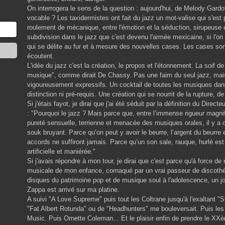
On interrogera le sens de la question : aujourd'hui, de Melody Gardo
vocable ? Les taxidermistes ont fait du jazz un mot-valise qui s'est 
roulement de mécanique, entre l'émotion et la séduction, sirupeuse et
subdivision dans le jazz que c'est devenu l'armée mexicaine, si l'o
qui se délite au fur et à mesure des nouvelles cases. Les cases so
écoutent.
L'idée du jazz c'est la création, le propos et l'étonnement. La soif d
musique", comme dirait De Chassy. Pas une faim du seul jazz, mais
vigoureusement expressifs. Un cocktail de toutes les musiques dan
distinction ni pré-requis. Une création qui se nourrit de la rupture, d
Si j'étais fayot, je dirai que j'ai été séduit par la définition du Dire
: "Pourquoi le jazz ? Mais parce que, entre l’immense rigueur magnif
pureté sensuelle, terrienne et menacée des musiques orales, il y a c
souk bruyant. Parce qu’on peut y avoir le beurre, l’argent du beurre e
accords ne suffiront jamais. Parce qu’un son sale, rauque, hurlé est
artificielle et maniérée."
Si j'avais répondre à mon tour, je dirai que c'est parce qu'à force d
musicale de mon enfance, cornaqué par un vrai passeur de discothéc
disques du patrimoine pop et de musique soul à l'adolescence, un 
Zappa est arrivé sur ma platine.
A suivi "A Love Supreme" puis tout les Coltrane jusqu'à l'exaltant 
"Fat Albert Rotunda" ou de "Headhunters" me bouleversait. Puis les 
Music. Puis Ornette Coleman... Et le plaisir enfin de prendre le XX