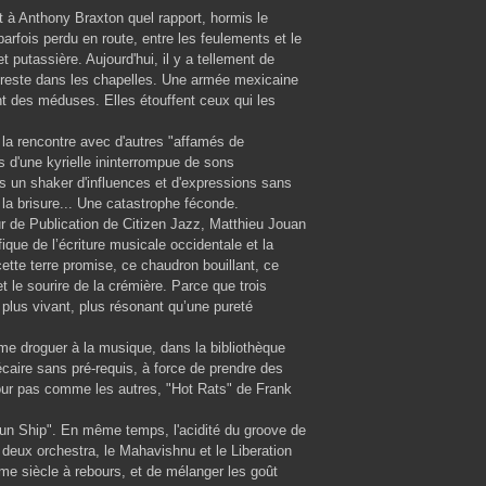
t à Anthony Braxton quel rapport, hormis le
parfois perdu en route, entre les feulements et le
 putassière. Aujourd'hui, il y a tellement de
n reste dans les chapelles. Une armée mexicaine
nt des méduses. Elles étouffent ceux qui les
e la rencontre avec d'autres "affamés de
 d'une kyrielle ininterrompue de sons
s un shaker d'influences et d'expressions sans
e la brisure... Une catastrophe féconde.
cteur de Publication de Citizen Jazz, Matthieu Jouan
ique de l’écriture musicale occidentale et la
ette terre promise, ce chaudron bouillant, ce
t le sourire de la crémière. Parce que trois
 plus vivant, plus résonant qu’une pureté
e me droguer à la musique, dans la bibliothèque
aire sans pré-requis, à force de prendre des
jour pas comme les autres, "Hot Rats" de Frank
"Sun Ship". En même temps, l'acidité du groove de
deux orchestra, le Mahavishnu et le Liberation
ème siècle à rebours, et de mélanger les goût