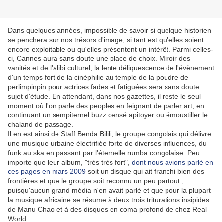
Dans quelques années, impossible de savoir si quelque historien
se penchera sur nos trésors d'image, si tant est qu'elles soient
encore exploitable ou qu'elles présentent un intérêt. Parmi celles-
ci, Cannes aura sans doute une place de choix. Miroir des
vanités et de l'alibi culturel, la lente déliquescence de l'évènement
d'un temps fort de la cinéphilie au temple de la poudre de
perlimpinpin pour actrices fades et fatiguées sera sans doute
sujet d'étude. En attendant, dans nos gazettes, il reste le seul
moment où l'on parle des peoples en feignant de parler art, en
continuant un sempiternel buzz censé apitoyer ou émoustiller le
chaland de passage.
Il en est ainsi de Staff Benda Bilili, le groupe congolais qui délivre
une musique urbaine électrifiée forte de diverses influences, du
funk au ska en passant par l'éternelle rumba congolaise. Peu
importe que leur album, "très très fort",
dont nous avions parlé en
ces pages en mars 2009
soit un disque qui ait franchi bien des
frontières et que le groupe soit reconnu un peu partout ;
puisqu'aucun grand média n'en avait parlé et que pour la plupart
la musique africaine se résume à deux trois triturations insipides
de Manu Chao et à des disques en coma profond de chez Real
World.