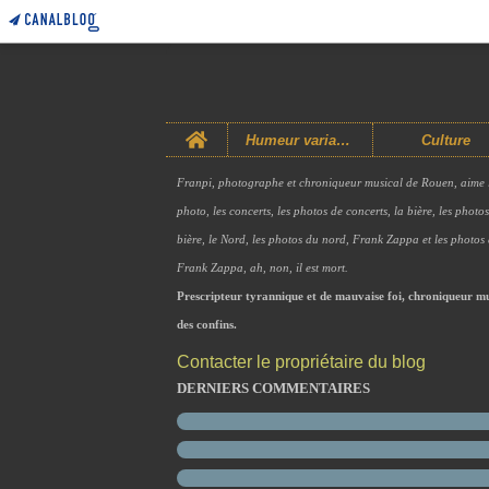
Home
Humeur variable
Culture
Franpi, photographe et chroniqueur musical de Rouen, aime 
photo, les concerts, les photos de concerts, la bière, les photo
bière, le Nord, les photos du nord, Frank Zappa et les photos
Frank Zappa, ah, non, il est mort.
Prescripteur tyrannique et de mauvaise foi, chroniqueur mu
des confins.
Contacter le propriétaire du blog
DERNIERS COMMENTAIRES