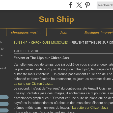
Sun Ship
chroniques musicales
Jazz
M
SUN SHIP
>
CHRONIQUES MUSICALES
>
FERVENT ET THE LIPS SUR CI
la
s de
1 JUILLET 2010
 de
Fervent et The Lips sur Citizen Jazz
J'ai tellement peu de temps que j'ai oublié de vous signaler deux arti
sical
Le premier est sorti le 21 juin. Il s'agit de "The Lips", le groupe où 
guitariste mais chanteur... Un groupe passionnant ! : "le son de The
cabossé et électrification bourdonnante, toujours au sommet d’une 
La suite sur Citizen Jazz...
Le second, il s'agit de "Fervent" du contrebassiste Arnault Cuisinier
Chassy. Véritable jazz des images, il enchantera ceux pour qui la m
d'ambiances graphiques : "
Fervent
est une suite de plans qui se dé
saynètes interdépendantes où chacun des musiciens élabore sa par
thèmes mûris dans l’univers du leader."
La suite sur Citizen Jazz...
Et une photo qui n'a strictement rien à voir...