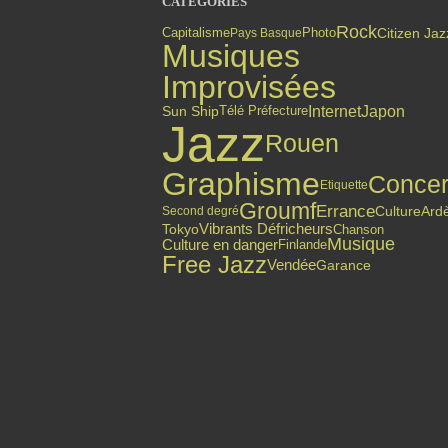
CATÉGORIES
Rock
Citizen Jaz
Capitalisme
Photo
Pays Basque
Musiques
Improvisées
Internet
Japon
Sun Ship
Télé Préfecture
Jazz
Rouen
Graphisme
Concer
Etiquette
Groumf
Errance
Culture
Ard
Second degré
Vibrants Défricheurs
Tokyo
Chanson
Musique
Culture en danger
Finlande
Free Jazz
Vendée
Garance
Top articles