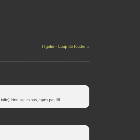
Higelin - Coup de foudre
faite). Non, tapes pas, tapes pas !!!!