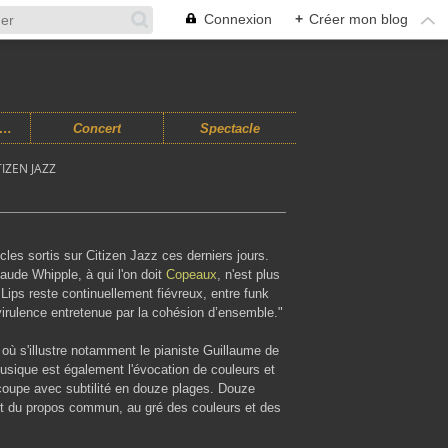
Connexion
+
Créer mon blog
usiques Improvisées
Concert
Spectacle
TIZEN JAZZ
cles sortis sur Citizen Jazz ces derniers jours.
Claude Whipple, à qui l'on doit
Copeaux
, n'est plus
 Lips reste continuellement fiévreux, entre funk
virulence entretenue par la cohésion d’ensemble."
, où s'illustre notamment le pianiste Guillaume de
usique est également l'évocation de couleurs et
coupe avec subtilité en douze plages. Douze
t du propos commun, au gré des couleurs et des