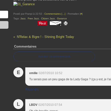
Posté par Franpi à 22:52 -
Commentaires [
…
]
- Permalien [
#
]
Tags:
Jazz
,
Free Jazz
,
Citizen Jazz
,
Garance
N'Relax & Bigre ! - Shining Bright Today
Commentaires
Ajouter un commentaire
E
emilie
02/07/2010 10:52
Tu serais pas un peu gaga de ta Lady Gaga ? (ça y est, je l'ai 
Répondre
L
LBDV
02/07/2010 07:54