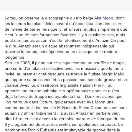
Lorsqu'on observe la discographie du trio belge
Aka Moon
, dont
les lecteurs les plus fidèles savent qu'il constitue l'un des piliers
de l'envie de parler musique ici et ailleurs, et plus simplement que
c'est l'une de mes formations favorites, il y a plusieurs pics, mais
peut être jamais aucun n'eut le retentissement d'Amazir. On peut
le dire, Amazir est un disque absolument indispensable qui
traverse le temps, est déjà devenu un classique et le restera
longtemps
Sorti en 2005, il plane sur ce disque comme un souffle de magie,
une sorte d'émulation collective avec les musiciens que le trio a
invité, au premier chef desquels se trouve le flutiste Magic Malik
qui apporte sa puissance et sa passion, son sens du groove et sa
chaleur. Avec lui, on retrouve le pianiste Fabian Fiorini, qui
apporte une touche rythmique supplémentaire dans ce qu'est
déjà la force de frappe incroyable du trio... Deux musiciens que
l'on retrouve dans
Octurn
, qui partage avec Aka Moon une
communauté d'idée avec le M-Base de Steve Coleman sans pour
autant s'y affilier totalement ; là aussi, Amazir en berbère veut
dire Libre, et c'est devenu la véritable marque de fabrique du trio.
Il y a également deux autres invités sur quelques morceaux. Le
tromboniste Robin Eubanks est impitoyable de groove dans le