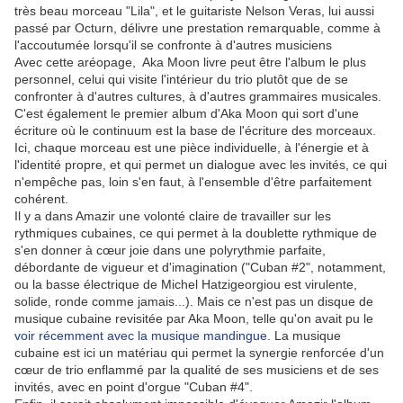
très beau morceau "Lila", et le guitariste Nelson Veras, lui aussi
passé par Octurn, délivre une prestation remarquable, comme à
l'accoutumée lorsqu'il se confronte à d'autres musiciens
Avec cette aréopage, Aka Moon livre peut être l'album le plus
personnel, celui qui visite l'intérieur du trio plutôt que de se
confronter à d'autres cultures, à d'autres grammaires musicales.
C'est également le premier album d'Aka Moon qui sort d'une
écriture où le continuum est la base de l'écriture des morceaux.
Ici, chaque morceau est une pièce individuelle, à l'énergie et à
l'identité propre, et qui permet un dialogue avec les invités, ce qui
n'empêche pas, loin s'en faut, à l'ensemble d'être parfaitement
cohérent.
Il y a dans Amazir une volonté claire de travailler sur les
rythmiques cubaines, ce qui permet à la doublette rythmique de
s'en donner à cœur joie dans une polyrythmie parfaite,
débordante de vigueur et d'imagination ("Cuban #2", notamment,
ou la basse électrique de Michel Hatzigeorgiou est virulente,
solide, ronde comme jamais...). Mais ce n'est pas un disque de
musique cubaine revisitée par Aka Moon, telle qu'on avait pu le
voir récemment avec la musique mandingue
. La musique
cubaine est ici un matériau qui permet la synergie renforcée d'un
cœur de trio enflammé par la qualité de ses musiciens et de ses
invités, avec en point d'orgue "Cuban #4".