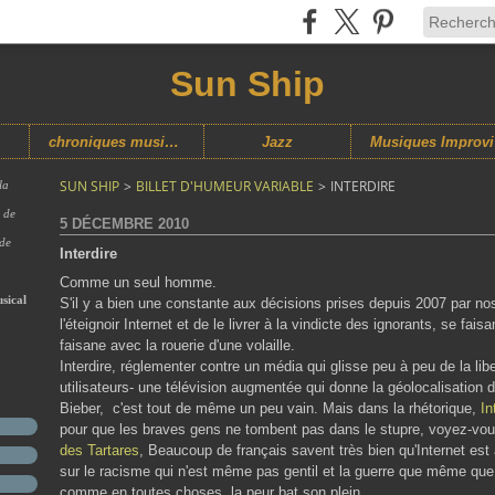
Sun Ship
chroniques musicales
Jazz
M
SUN SHIP
>
BILLET D'HUMEUR VARIABLE
>
INTERDIRE
la
s de
5 DÉCEMBRE 2010
 de
Interdire
Comme un seul homme.
sical
S'il y a bien une constante aux décisions prises depuis 2007 par nos
l'éteignoir Internet et de le livrer à la vindicte des ignorants, se fais
faisane avec la rouerie d'une volaille.
Interdire, réglementer contre un média qui glisse peu à peu de la lib
utilisateurs- une télévision augmentée qui donne la géolocalisation de
Bieber, c'est tout de même un peu vain. Mais dans la rhétorique,
In
pour que les braves gens ne tombent pas dans le stupre, voyez-vou
des Tartares
, Beaucoup de français savent très bien qu'Internet est
sur le racisme qui n'est même pas gentil et la guerre que même que c
comme en toutes choses, la peur bat son plein.