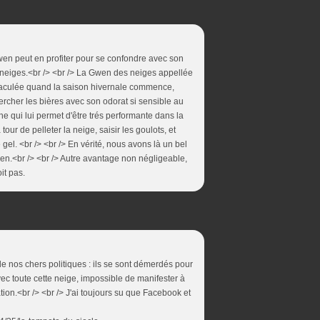
Gwen peut en profiter pour se confondre avec son
s neiges.<br /> <br /> La Gwen des neiges appellée
mmaculée quand la saison hivernale commence,
ercher les bières avec son odorat si sensible au
he qui lui permet d'être trés performante dans la
tour de pelleter la neige, saisir les goulots, et
 gel. <br /> <br /> En vérité, nous avons là un bel
ien.<br /> <br /> Autre avantage non négligeable,
it pas.
 nos chers politiques : ils se sont démerdés pour
ec toute cette neige, impossible de manifester à
tion.<br /> <br /> J'ai toujours su que Facebook et