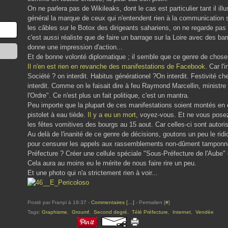
On ne parlera pas de Wikileaks, dont le cas est particulier tant il ill
général la marque de ceux qui n'entendent rien à la communication su
les câbles sur le Botox des dirigeants sahariens, on ne regarde pas a
c'est aussi réaliste que de faire un barrage sur la Loire avec des bar
donne une impression d'action...
Et de bonne volonté diplomatique ; il semble que ce genre de chose
Il n'en est rien en revanche des manifestations de Facebook
. Car l
Société ? on interdit. Habitus générationel ?On interdit. Festivité 
interdit. Comme on le faisait dire à feu Raymond Marcellin, ministre d
l'Ordre". Ce n'est plus un fait politique, c'est un mantra.
Peu importe que la plupart de ces manifestations soient montés en 
pistolet à eau tiède.
Il y a eu un mort
, voyez-vous. Et ne vous posez
les fêtes vomitives des bourgs au 15 aout. Car celles-ci sont autoris
Au delà de l'inanité de ce genre de décisions, goutons un peu le ridi
pour censurer les appels aux rassemblements non-dûment tamponné 
Préfecture ? Créer une cellule spéciale "Sous-Préfecture de l'Aube" 
Cela aura au moins eu le mérite de nous faire rire un peu.
Et une photo qui n'a strictement rien à voir...
Posté par Franpi à 19:37 -
Commentaires [
…
]
- Permalien [
#
]
Tags:
Graphisme
,
Groumf
,
Second degré
,
Télé Préfecture
,
Internet
,
Vendée