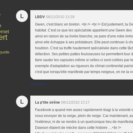
e
L
LBDV
08/12/2010 13:28
Gwen, c'est blanc en breton. <br /> <br /> Est justement, la 
e
habitat. C'est ce que les spécialiste appellent une Gwen de
ernet
rt
ainsi en raison de sa livrée blanche, se pare d'une robe i
ainsi elle échappe à ses prédateurs. Elle peut continuer à ch
houblon. C'est sa truffe hautement spécialisée dans cette tâc
quette
détection. Ses petites pattes fouisseuses lui permettent tour à 
faire sauter les capsules même si celles-ci sont collées par le
exemple d'adaptation au rigueurs du climat continental paris
c'est que lorsqu'elle manifeste par temps neigeux, on ne la vo
Répondre
L
La p'tite sirène
08/12/2010 13:17
Facebook a quand mm assez rapidement réagi à la volonté de
nous envoyer de la neige, plein de neige. Car maintenant, av
l'extérieur, ni de se rendre à un quelconque lieu de manifesta
Dawson étaient de mèche dans cette histoire ....<br />