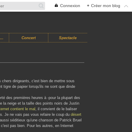
Connexion
+
Créer mon blog
usiques Improvisées
Concert
Spectacle
 chers dirigeants, c'est bien de mettre sous
ant tigre de papier lorsqu'ils ne sont que dinde
erté des premières heures à -pour la plupart des
 la neige et la taille des points noirs de Justin
ternet contient le mal
, il convient de le baliser
s. Je ne vais pas vous refaire le coup du
désert
 aussi séditieux qu'une chanson de Patrick Bruel
'est pas bien. Pour les autres, en Internet