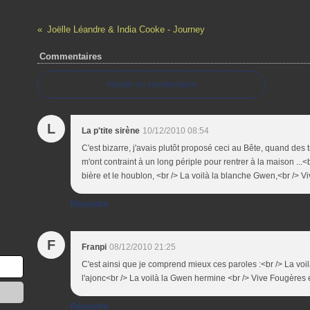
Joëlle Léandre & India Cooke - Journey
Commentaires
Ajouter un commentaire
L
La p'tite sirène
10/12/2010 08:54
C'est bizarre, j'avais plutôt proposé ceci au Bête, quand des 
m'ont contraint à un long périple pour rentrer à la maison ...<
bière et le houblon, <br /> La voilà la blanche Gwen,<br /> Vi
Répondre
F
Franpi
08/12/2010 21:25
C'est ainsi que je comprend mieux ces paroles :<br /> La voi
l'ajonc<br /> La voilà la Gwen hermine <br /> Vive Fougères e
Répondre