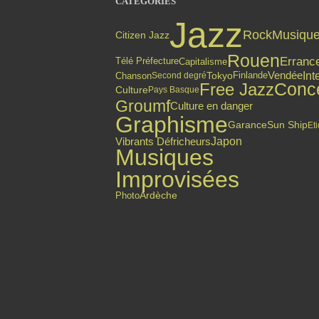
CATÉGORIES
Jazz
Rock
Musiqu
Citizen Jazz
Rouen
Erranc
Capitalisme
Télé Préfecture
Int
Finlande
Vendée
Chanson
Tokyo
Second degré
Free Jazz
Conce
Culture
Pays Basque
Groumf
Culture en danger
Graphisme
Garance
Sun Ship
Eti
Japon
Vibrants Défricheurs
Musiques
Improvisées
Photo
Ardèche