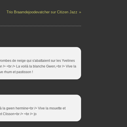
Trio Braamdejoodevatcher sur Citizen Jazz
trombes de neige qui s'abattaient sur les Yvelines
br /> <br /> La voilà la blanche Gwen,<br /> Vive la
ve rhum et pastisson !
là la gwen hermine<br /> Vive la mouette et
t Clisson<br /> <br /> |o