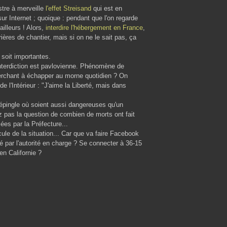
ustre à merveille
l'effet Streisand
qui est en
r Internet ; quoique : pendant que l'on regarde
illeurs ! Alors,
interdire l'hébergement en France
,
rières de chantier, mais si on ne le sait pas, ça
 soit importantes.
'interdiction est pavlovienne. Phénomène de
cherchant à échapper au morne quotidien ? On
e l'Intérieur : "J'aime la Liberté, mais dans
épingle où soient aussi dangereuses qu'un
 pas la question de combien de morts ont fait
ées par la Préfecture...
cule de la situation... Car que va faire Facebook
par l'autorité en charge ? Se connecter à 36-15
en Californie ?