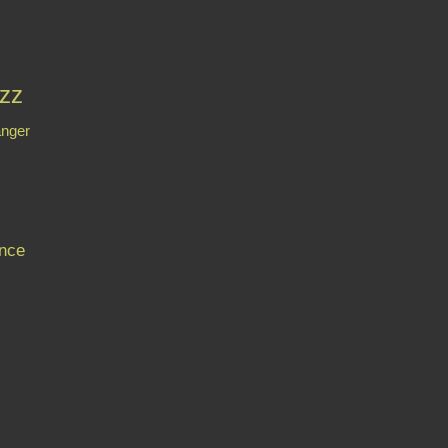
zz
anger
nce
Contact
Signaler un abus
C.G.U.
Cookies et données personnelles
Préféren