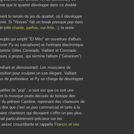
rmat que le quartet développe dans ce double
ent le terrain de jeu du quartet, où il développe
enié. Si "Horses" fait un break presque pop dans
h (
elle chante, parfois, sur Arte
...), le reste
brupte qui emplit "El Mito" en ouverture d'album
ivier Py au saxophone) et l'entropie électronique
tariste Gilles Coronado. Vaillant et Coronado
ujours à propos, qui termine l'album ("Géranium")
énifiant et démonstratif. Les musiciens de
osition pour sculpter un son élégant. Vaillant
lus de profondeur, et Py se charge de développer
lifier de "pop", si tant est que ce soit une
tant la musique jouée découle du biotope des
ur du prénom Caroline, reprenant des chansons de
dire que c'est un peu commercial et tarte à la
ins chanteurs qui devraient s'offrir un peu plus
avail particulièrement précieux sur les
e assez croustillante et rappelle
Francis et ses