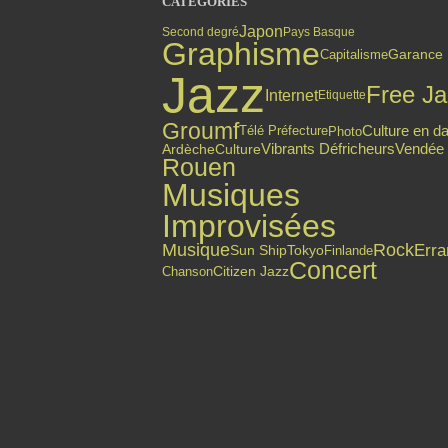
CATÉGORIES
Japon
Second degré
Pays Basque
Graphisme
Capitalisme
Garance
Jazz
Free Ja
Internet
Etiquette
Groumf
Culture en d
Photo
Télé Préfecture
Vibrants Défricheurs
Vendée
Ardèche
Culture
Rouen
Musiques
Improvisées
Musique
Rock
Erra
Finlande
Sun Ship
Tokyo
Concert
Citizen Jazz
Chanson
Top articles