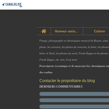
Home
Humeur variable
Culture
Franpi, photographe et chroniqueur musical de Rouen, aime 
photo, les concerts, les photos de concerts, la bière, les photo
bière, le Nord, les photos du nord, Frank Zappa et les photos
Frank Zappa, ah, non, il est mort.
Prescripteur tyrannique et de mauvaise foi, chroniqueur mu
des confins.
Contacter le propriétaire du blog
DERNIERS COMMENTAIRES