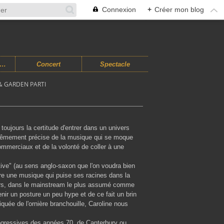
Connexion
+
Créer mon blog
usiques Improvisées
Concert
Spectacle
 & GARDEN PARTI
toujours la certitude d'entrer dans un univers
extrêmement précise de la musique qui se moque
merciaux et de la volonté de coller à une
tive" (au sens anglo-saxon que l'on voudra bien
ire une musique qui puise ses racines dans la
urs, dans le mainstream le plus assumé comme
nir un posture un peu hype et de ce fait un brin
iquée de l'ornière branchouille, Caroline nous
rogressives des années 70, de Canterbury ou