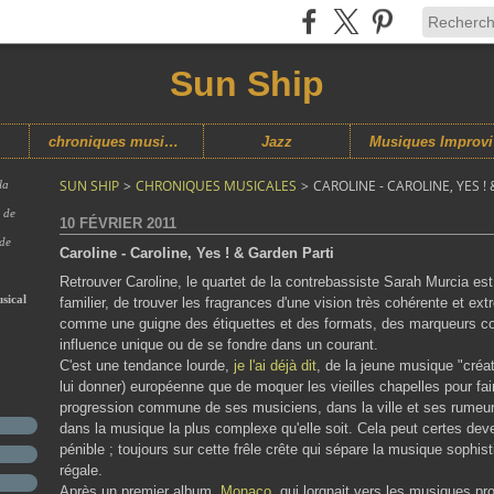
Sun Ship
chroniques musicales
Jazz
M
SUN SHIP
>
CHRONIQUES MUSICALES
>
CAROLINE - CAROLINE, YES !
la
s de
10 FÉVRIER 2011
 de
Caroline - Caroline, Yes ! & Garden Parti
Retrouver Caroline, le quartet de la contrebassiste Sarah Murcia est 
sical
familier, de trouver les fragrances d'une vision très cohérente et 
comme une guigne des étiquettes et des formats, des marqueurs com
influence unique ou de se fondre dans un courant.
C'est une tendance lourde,
je l'ai déjà dit
, de la jeune musique "créa
lui donner) européenne que de moquer les vieilles chapelles pour fa
progression commune de ses musiciens, dans la ville et ses rume
dans la musique la plus complexe qu'elle soit. Cela peut certes deve
pénible ; toujours sur cette frêle crête qui sépare la musique sophist
régale.
Après un premier album,
Monaco
, qui lorgnait vers les musiques p