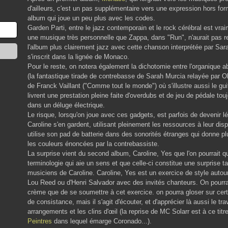
d'ailleurs, c'est un pas supplémentaire vers une expression hors fo
album qui joue un peu plus avec les codes.
Garden Parti, entre le jazz contemporain et le rock cérébral est vraim
une musique très personnelle que Zappa, dans "Run", n'aurait pas r
l'album plus clairement jazz avec cette chanson interprétée par Sara
s'inscrit dans la lignée de Monaco.
Pour le reste, on notera également la dichotomie entre l'organique a
(la fantastique tirade de contrebasse de Sarah Murcia relayée par Ol
de Franck Vaillant ("Comme tout le monde") où s'illustre aussi le gui
livrent une prestation pleine faite d'overdubs et de jeu de pédale to
dans un déluge électrique.
Le risque, lorsqu'on joue avec ces gadgets, est parfois de devenir l
Caroline s'en gardent, utilisant pleinement les ressources à leur disp
utilise son pad de batterie dans des sonorités étranges qui donne p
les couleurs énoncées par la contrebassiste.
La surprise vient du second album, Caroline, Yes que l'on pourrait qua
terminologie qui aie un sens et que celle-ci constitue une surprise 
musiciens de Caroline. Caroline, Yes est un exercice de style auto
Lou Reed ou d'Henri Salvador avec des invités chanteurs. On pourra 
crème que de se soumettre à cet exercice. on pourra gloser sur certa
de consistance, mais il s'agit d'écouter, et d'apprécier là aussi le tr
arrangements et les clins d'œil (la reprise de MC Solarr est à ce titr
Peintres
dans lequel émarge Coronado...).