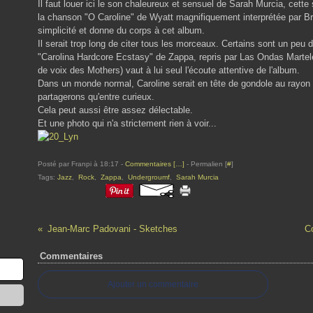
Il faut louer ici le son chaleureux et sensuel de Sarah Murcia, cette 
la chanson "O Caroline" de Wyatt magnifiquement interprétée par Br
simplicité et donne du corps à cet album.
Il serait trop long de citer tous les morceaux. Certains sont un peu d
"Carolina Hardcore Ecstasy" de Zappa, repris par Las Ondas Marteles
de voix des Mothers) vaut à lui seul l'écoute attentive de l'album.
Dans un monde normal, Caroline serait en tête de gondole au rayon 
partagerons qu'entre curieux.
Cela peut aussi être assez délectable.
Et une photo qui n'a strictement rien à voir...
Posté par Franpi à 18:17 -
Commentaires [
…
]
- Permalien [
#
]
Tags:
Jazz
,
Rock
,
Zappa
,
Undergroumf
,
Sarah Murcia
Jean-Marc Padovani - Sketches
Co
Commentaires
Ajouter un commentaire