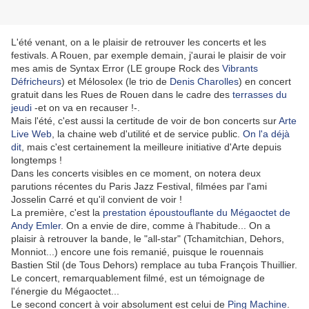
L'été venant, on a le plaisir de retrouver les concerts et les
festivals. A Rouen, par exemple demain, j'aurai le plaisir de voir
mes amis de Syntax Error (LE groupe Rock des
Vibrants
Défricheurs
) et Mélosolex (le trio de
Denis Charolles
) en concert
gratuit dans les Rues de Rouen dans le cadre des
terrasses du
jeudi
-et on va en recauser !-.
Mais l'été, c'est aussi la certitude de voir de bon concerts sur
Arte
Live Web
, la chaine web d'utilité et de service public.
On l'a déjà
dit
, mais c'est certainement la meilleure initiative d'Arte depuis
longtemps !
Dans les concerts visibles en ce moment, on notera deux
parutions récentes du Paris Jazz Festival, filmées par l'ami
Josselin Carré et qu'il convient de voir !
La première, c'est la
prestation époustouflante du Mégaoctet de
Andy Emler
. On a envie de dire, comme à l'habitude... On a
plaisir à retrouver la bande, le "all-star" (Tchamitchian, Dehors,
Monniot...) encore une fois remanié, puisque le rouennais
Bastien Stil (de Tous Dehors) remplace au tuba François Thuillier.
Le concert, remarquablement filmé, est un témoignage de
l'énergie du Mégaoctet...
Le second concert à voir absolument est celui de
Ping Machine
.