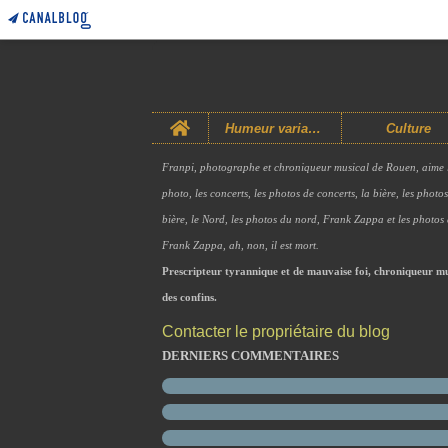
Home
Humeur variable
Culture
Franpi, photographe et chroniqueur musical de Rouen, aime 
photo, les concerts, les photos de concerts, la bière, les photo
bière, le Nord, les photos du nord, Frank Zappa et les photos
Frank Zappa, ah, non, il est mort.
Prescripteur tyrannique et de mauvaise foi, chroniqueur mu
des confins.
Contacter le propriétaire du blog
DERNIERS COMMENTAIRES