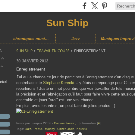
Sun Ship
chroniques musicales
Jazz
M
SUN SHIP
>
TRAVAIL EN COURS
>
ENREGISTREMENT
la
s de
30 JANVIER 2012
 de
Enregistrement
J'ai eu la chance ce jour de participer à l'enregistrement d'un disque
sical
contrebassiste
Stéphane Kerecki
. J'y étais en reportage pour Citiz
reparlerons ! Juste un mot pour dire que voir travailler de tels musi
la précision et et l'abnégation qu'il faut pour faire vivre cette musiq
ensemble et jouer "vrai" est une vrai chance.
En plus, avec les vitres, on peut faire de jolies photos ;-)
Posté par Franpi à 22:36 -
Commentaires [
…
]
- Permalien [
#
]
Tags:
Jazz
,
Photo
,
Malaby
,
Citizen Jazz
,
Kerecki