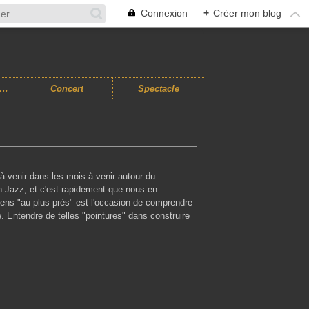
Connexion
+
Créer mon blog
usiques Improvisées
Concert
Spectacle
 à venir dans les mois à venir autour du
en Jazz, et c'est rapidement que nous en
ciens "au plus près" est l'occasion de comprendre
ue. Entendre de telles "pointures" dans construire