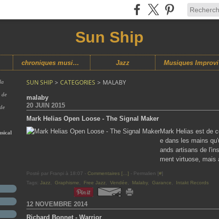
Sun Ship
chroniques musicales
Jazz
M
SUN SHIP
>
CATEGORIES
>
MALABY
la
s de
malaby
20 JUIN 2015
 de
Mark Helias Open Loose - The Signal Maker
Mark Helias est de c
sical
e dans les mains qu'
ands artisans de l'in
ment virtuose, mais a
Posté par Franpi à 18:07 -
Commentaires [
…
]
- Permalien [
#
]
Tags:
Jazz
,
Graphisme
,
Free Jazz
,
Vendée
,
Malaby
,
Garance
,
Intakt Records
12 NOVEMBRE 2014
Richard Bonnet - Warrior