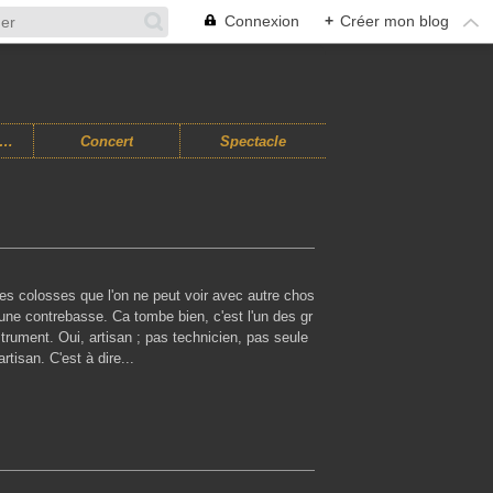
Connexion
+
Créer mon blog
usiques Improvisées
Concert
Spectacle
es colosses que l'on ne peut voir avec autre chos
une contrebasse. Ca tombe bien, c'est l'un des gr
strument. Oui, artisan ; pas technicien, pas seule
rtisan. C'est à dire...