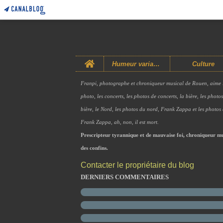
Home
Humeur variable
Culture
Franpi, photographe et chroniqueur musical de Rouen, aime 
photo, les concerts, les photos de concerts, la bière, les photo
bière, le Nord, les photos du nord, Frank Zappa et les photos
Frank Zappa, ah, non, il est mort.
Prescripteur tyrannique et de mauvaise foi, chroniqueur mu
des confins.
Contacter le propriétaire du blog
DERNIERS COMMENTAIRES