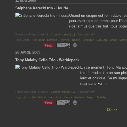
11 MAI 2009
Stéphane Kerecki trio - Houria
Quand un disque est formidable, et H
pour avoir plus de temps pour l'écou
r de la musique très fort, tous pota
Posté par Franpi à 19:48 -
Commentaires [
…
]
- Permalien [
#
]
Tags:
Jazz
,
Free Jazz
,
Errance
,
Anches
,
Basse
,
Belgique
,
Zig-Zag
,
Liege
,
Malab
20 AVRIL 2009
Tony Malaby Cello Trio - Warblepeck
En ce moment, Tony Malaby e
tes. Il irradie, il a un son p
leux et onirique. Sa musique 
mair dans Full...
Posté par Franpi à 19:08 -
Commentaires [
…
]
- Permalien [
#
]
Tags:
Jazz
,
Graphisme
,
Free Jazz
,
Japon
,
Anches
,
Tokyo
,
Malaby
1
2
>
>>