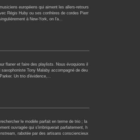
musiciens européens qui aiment les allers-retours
u avec Régis Huby ou ses confrères de cordes Pierr
ngulièrement à New-York, on l'a...
 flaner et faire des playlists. Nous évoquions il
and saxophoniste Tony Malaby accompagné de deu
arker. Un trio d'évidence,...
rechercher le modèle parfait en terme de trio ; la
ment ouvragée qui s'imbriquerait parfaitement, h
instream, rabotée par des artisans consciencieux
.