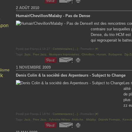
2 AOÛT 2010
e
Humair/Chevillon/Malaby - Pas de Dense
Il est des rencontres c
apon
contraire sur lesquelles
Dense, du trio HCM est 
qui regrouperait le batteu
Posté par Franpi à 18:27 -
Commentaires [
…
]
- Permalien [
#
]
Tags:
Jazz
,
Free Jazz
,
Musiques Improvisées
,
Chevillon
,
Humair
,
Budapest
,
Zig-Z
1 NOVEMBRE 2009
alisme
k
Denis Colin & la société des Arpenteurs - Subject to Change
Les 
alit
de pl
plus
zz eu
Posté par Franpi à 18:50 -
Commentaires [
…
]
- Permalien [
#
]
Tags:
Jazz
,
Free Jazz
,
Sylvaine Hélary
,
Ardèche
,
Malaby
,
Grands Formats
,
Kereck