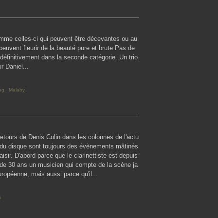
omme celles-ci qui peuvent être décevantes ou au
 peuvent fleurir de la beauté pure et brute Pas de
définitivement dans la seconde catégorie..Un trio
r Daniel...
ag
,
Malaby
retours de Denis Colin dans les colonnes de l'actu
é du disque sont toujours des évènements mâtinés
aisir. D'abord parce que le clarinettiste est depuis
 de 30 ans un musicien qui compte de la scène ja
ropéenne, mais aussi parce qu'il...
i