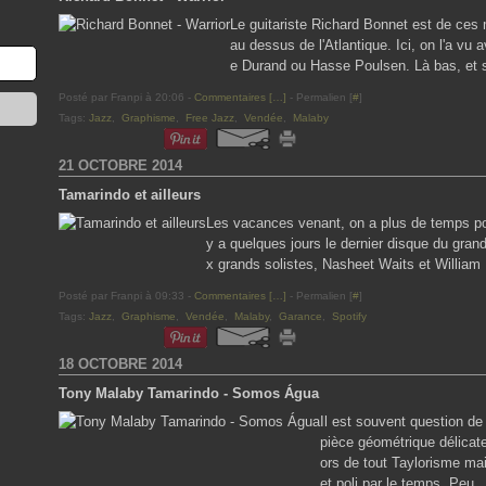
Le guitariste Richard Bonnet est de ces 
au dessus de l'Atlantique. Ici, on l'a v
e Durand ou Hasse Poulsen. Là bas, et si
Posté par Franpi à 20:06 -
Commentaires [
…
]
- Permalien [
#
]
Tags:
Jazz
,
Graphisme
,
Free Jazz
,
Vendée
,
Malaby
21 OCTOBRE 2014
Tamarindo et ailleurs
Les vacances venant, on a plus de temps pour
y a quelques jours le dernier disque du gr
x grands solistes, Nasheet Waits et William P
Posté par Franpi à 09:33 -
Commentaires [
…
]
- Permalien [
#
]
Tags:
Jazz
,
Graphisme
,
Vendée
,
Malaby
,
Garance
,
Spotify
18 OCTOBRE 2014
Tony Malaby Tamarindo - Somos Água
Il est souvent question de 
pièce géométrique délicate
ors de tout Taylorisme ma
et poli par le temps. Peu..