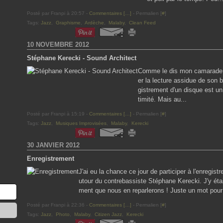
Posté par Franpi à 20:57 -
Commentaires [
…
]
- Permalien [
#
]
Tags:
Jazz
,
Graphisme
,
Ardèche
,
Malaby
,
Clean Feed
10 NOVEMBRE 2012
Stéphane Kerecki - Sound Architect
Comme le dis mon camarade Ol
er la lecture assidue de son b
gistrement d'un disque est un
timité. Mais au...
Posté par Franpi à 15:19 -
Commentaires [
…
]
- Permalien [
#
]
Tags:
Jazz
,
Musiques Improvisées
,
Malaby
,
Kerecki
30 JANVIER 2012
Enregistrement
J'ai eu la chance ce jour de participer à l'enregis
utour du contrebassiste Stéphane Kerecki. J'y étai
ment que nous en reparlerons ! Juste un mot pour 
Posté par Franpi à 22:36 -
Commentaires [
…
]
- Permalien [
#
]
Tags:
Jazz
,
Photo
,
Malaby
,
Citizen Jazz
,
Kerecki