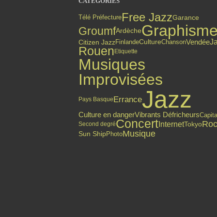
CATÉGORIES
Free Jazz
Garance
Télé Préfecture
Graphism
Groumf
Ardèche
J
Citizen Jazz
Finlande
Vendée
Culture
Chanson
Rouen
Etiquette
Musiques
Improvisées
Jazz
Errance
Pays Basque
Culture en danger
Vibrants Défricheurs
Capit
Concert
Roc
Internet
Tokyo
Second degré
Musique
Sun Ship
Photo