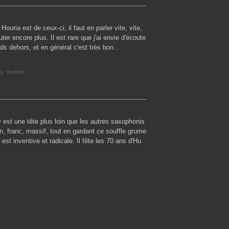
ouria est de ceux-ci, il faut en parler vite, vite,
ter encore plus. Il est rare que j'ai envie d'écoute
rds dehors, et en général c'est très bon...
y
,
Kerecki
st une tête plus loin que les autres saxophonis
lein, franc, massif, tout en gardant ce souffle grume
est inventive et radicale. Il fête les 70 ans d'Hu