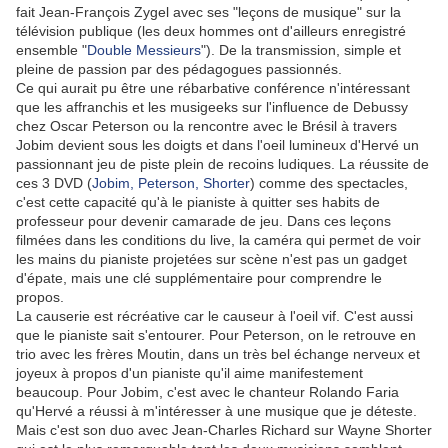
fait Jean-François Zygel avec ses "leçons de musique" sur la
télévision publique (les deux hommes ont d'ailleurs enregistré
ensemble "
Double Messieurs
"). De la transmission, simple et
pleine de passion par des pédagogues passionnés.
Ce qui aurait pu être une rébarbative conférence n'intéressant
que les affranchis et les musigeeks sur l'influence de Debussy
chez Oscar Peterson ou la rencontre avec le Brésil à travers
Jobim devient sous les doigts et dans l'oeil lumineux d'Hervé un
passionnant jeu de piste plein de recoins ludiques. La réussite de
ces 3 DVD (
Jobim, Peterson, Shorter
) comme des spectacles,
c'est cette capacité qu'à le pianiste à quitter ses habits de
professeur pour devenir camarade de jeu. Dans ces leçons
filmées dans les conditions du live, la caméra qui permet de voir
les mains du pianiste projetées sur scène n'est pas un gadget
d'épate, mais une clé supplémentaire pour comprendre le
propos.
La causerie est récréative car le causeur à l'oeil vif. C'est aussi
que le pianiste sait s'entourer. Pour Peterson, on le retrouve en
trio avec les frères Moutin, dans un très bel échange nerveux et
joyeux à propos d'un pianiste qu'il aime manifestement
beaucoup. Pour Jobim, c'est avec le chanteur Rolando Faria
qu'Hervé a réussi à m'intéresser à une musique que je déteste.
Mais c'est son duo avec Jean-Charles Richard sur Wayne Shorter