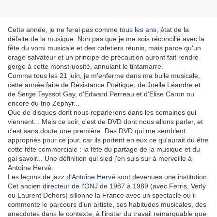
Cette année, je ne ferai pas comme
tous les ans
, état de la
défaite de la musique. Non pas que je me sois réconcilié avec la
fête du vomi musicale et des cafetiers réunis, mais parce qu'un
orage salvateur et un principe de précaution auront fait rendre
gorge à cette monstruosité, annulant le tintamarre.
Comme tous les 21 juin, je m'enferme dans ma bulle musicale,
cette année faite de Résistance Poétique, de Joëlle Léandre et
de Serge Teyssot Gay, d'Edward Perreau et d'Elise Caron ou
encore du trio Zephyr...
Que de disques dont nous reparlerons dans les semaines qui
viennent... Mais ce soir, c'est de DVD dont nous allons parler, et
c'est sans doute une première. Des DVD qui me semblent
appropriés pour ce jour, car ils portent en eux ce qu'aurait du être
cette fête commerciale : la fête du partage de la musique et du
gai savoir... Une définition qui sied j'en suis sur à merveille à
Antoine Hervé.
Les leçons de jazz d'
Antoine Hervé
sont devenues une institution.
Cet ancien
directeur de l'ONJ
de 1987 à 1989 (avec Ferris, Verly
ou Laurent Dehors) sillonne la France avec un spectacle où il
commente le parcours d'un artiste, ses habitudes musicales, des
anecdotes dans le contexte, à l'instar du travail remarquable que