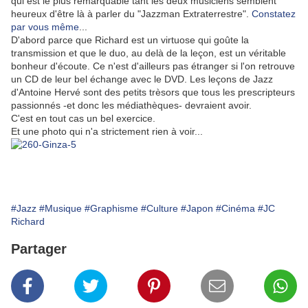
qui est le plus remarquable tant les deux musiciens semblent
heureux d'être là à parler du "Jazzman Extraterrestre".
Constatez
par vous même
...
D'abord parce que Richard est un virtuose qui goûte la
transmission et que le duo, au delà de la leçon, est un véritable
bonheur d'écoute. Ce n'est d'ailleurs pas étranger si l'on retrouve
un CD de leur bel échange avec le DVD. Les leçons de Jazz
d'Antoine Hervé sont des petits trèsors que tous les prescripteurs
passionnés -et donc les médiathèques- devraient avoir.
C'est en tout cas un bel exercice.
Et une photo qui n'a strictement rien à voir...
#Jazz
#Musique
#Graphisme
#Culture
#Japon
#Cinéma
#JC
Richard
Partager