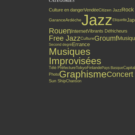
CATÉGORIES
Rock
Culture en danger
Vendée
Citizen Jazz
Jazz
Jap
Garance
Ardèche
Etiquette
Rouen
Internet
Vibrants Défricheurs
Free Jazz
Groumf
Musiq
Culture
Errance
Second degré
Musiques
Improvisées
Finlande
Tokyo
Capita
Télé Préfecture
Pays Basque
Graphisme
Concert
Photo
Sun Ship
Chanson
Top articles