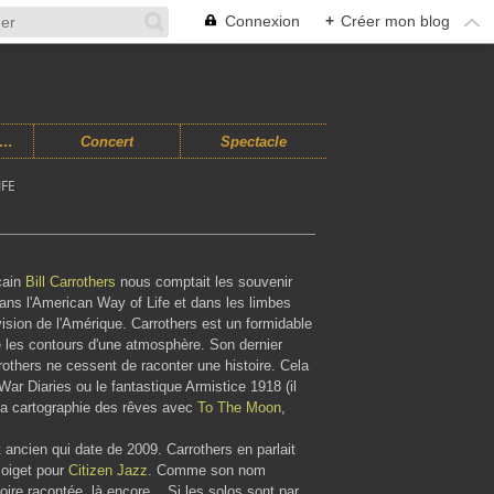
Connexion
+
Créer mon blog
usiques Improvisées
Concert
Spectacle
IFE
cain
Bill Carrothers
nous comptait les souvenir
ans l'American Way of Life et dans les limbes
vision de l'Amérique. Carrothers est un formidable
ié les contours d'une atmosphère. Son dernier
thers ne cessent de raconter une histoire. Cela
ar Diaries ou le fantastique Armistice 1918 (il
 la cartographie des rêves avec
To The Moon
,
t ancien qui date de 2009. Carrothers en parlait
Poiget pour
Citizen Jazz
. Comme son nom
oire racontée, là encore... Si les solos sont par