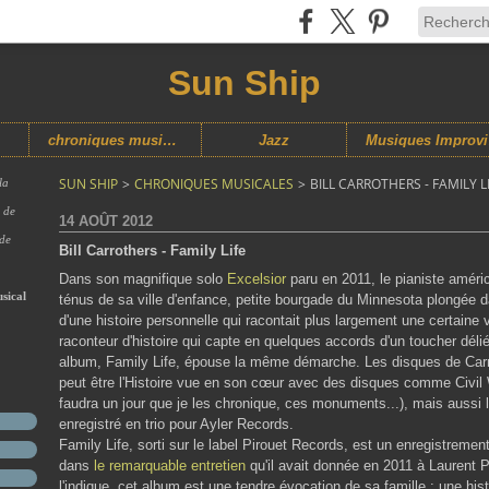
Sun Ship
chroniques musicales
Jazz
M
SUN SHIP
>
CHRONIQUES MUSICALES
>
BILL CARROTHERS - FAMILY L
la
s de
14 AOÛT 2012
 de
Bill Carrothers - Family Life
Dans son magnifique solo
Excelsior
paru en 2011, le pianiste améri
sical
ténus de sa ville d'enfance, petite bourgade du Minnesota plongée d
d'une histoire personnelle qui racontait plus largement une certaine 
raconteur d'histoire qui capte en quelques accords d'un toucher dél
album, Family Life, épouse la même démarche. Les disques de Carro
peut être l'Histoire vue en son cœur avec des disques comme Civil W
faudra un jour que je les chronique, ces monuments...), mais aussi
enregistré en trio pour Ayler Records.
Family Life, sorti sur le label Pirouet Records, est un enregistremen
dans
le remarquable entretien
qu'il avait donnée en 2011 à Laurent 
l'indique, cet album est une tendre évocation de sa famille ; une hist