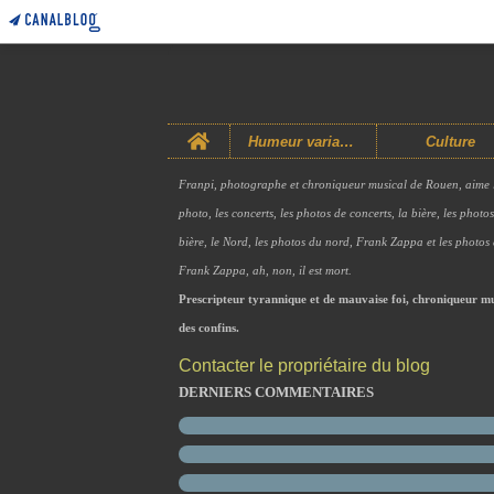
Home
Humeur variable
Culture
Franpi, photographe et chroniqueur musical de Rouen, aime 
photo, les concerts, les photos de concerts, la bière, les photo
bière, le Nord, les photos du nord, Frank Zappa et les photos
Frank Zappa, ah, non, il est mort.
Prescripteur tyrannique et de mauvaise foi, chroniqueur mu
des confins.
Contacter le propriétaire du blog
DERNIERS COMMENTAIRES