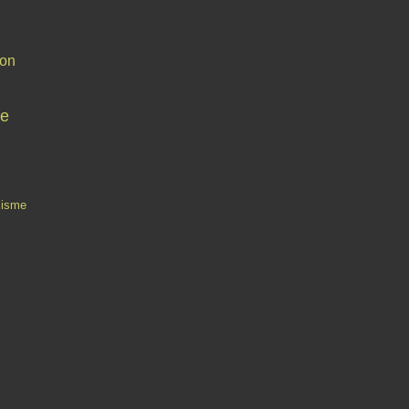
on
ue
lisme
Contact
Signaler un abus
C.G.U.
Cookies et données personnelles
Préféren