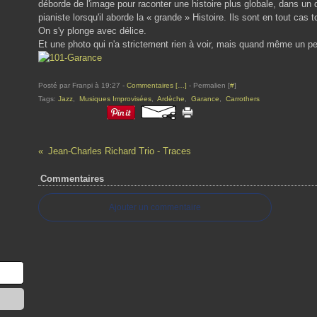
déborde de l'image pour raconter une histoire plus globale, dans un 
pianiste lorsqu'il aborde la « grande » Histoire. Ils sont en tout cas
On s'y plonge avec délice.
Et une photo qui n'a strictement rien à voir, mais quand même un pe
Posté par Franpi à 19:27 -
Commentaires [
…
]
- Permalien [
#
]
Tags:
Jazz
,
Musiques Improvisées
,
Ardèche
,
Garance
,
Carrothers
Jean-Charles Richard Trio - Traces
Commentaires
Ajouter un commentaire