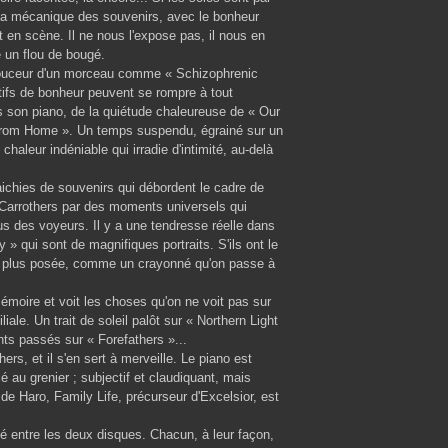
la mécanique des souvenirs, avec le bonheur
emet en scène. Il ne nous l'expose pas, il nous en
 un flou de bougé.
a douceur d'un morceau comme « Schizophrenic
rtifs de bonheur peuvent se rompre à tout
rs son piano, de la quiétude chaleureuse de « Our
 From Home ». Un temps suspendu, égrainé sur un
 chaleur indéniable qui irradie d'intimité, au-delà
aichies de souvenirs qui débordent le cadre de
 Carrothers par des moments universels qui
ous des voyeurs. Il y a une tendresse réelle dans
ui sont de magnifiques portraits. S'ils ont le
le, plus posée, comme un crayonné qu'on passe à
mémoire et voit les choses qu'on ne voit pas sur
iale. Un trait de soleil palôt sur « Northern Light
nts passés sur « Forefathers »...
rs, et il s'en sert à merveille. Le piano est
 au grenier ; subjectif et claudiquant, mais
de Haro, Family Life, précurseur d'Excelsior, est
ité entre les deux disques. Chacun, à leur façon,