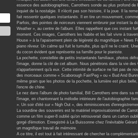
essence des autobiographies, Carrothers sonde au plus profond de 
inquiet de la nostalgie. Il n'écrit pas son histoire, il la joue. Il la r
fait ressentir quelques instantanés. Il en tire un mouvement, comme
Parfois, des pointes de noirceurs viennent embrunir par instant l
Weather », au centre de l'album. Elles rappellent que ces instant fu
moment. Ces images, Carrothers les habite et les fait vivre à trave
House » à la l'apaisement plein de légèreté du magnifique « News
piano rêveur. Un calme qui fuit le tumulte, plus qu'il ne le craint. Une
du cocon évident que représente sa famille pour le pianiste.
La pochette, constellée de petits instantanés familiaux, photos défr
l'image, donne la clé de cet album. Nous pénétrons dans la vie des
n'appartiennent qu'à eux. Cette intimité de surface ne fait pas de n
des morceaux comme « Scaborough Fair/Peg » ou « Bud And Bunny » q
même grain que les photos de la pochette, la lumière est plus bel
l'encre de chine.
Le nez dans l'album de photo familial, Bill Carrothers erre dans sa 
l'image, en chantonnant la mélodie intérieure de l'autobiographie famil
». Un soir d'été sur « Nigh Out », des réminiscences d'enregistreme
La sourdine des souvenirs est le matériel improvisationnel de Carrothe
comme un film super-8 oublié qu'on retrouverait dans un carton oublié
gorgé d'émotion. Enregistré à La Buissonne chez l'inévitable Gérard 
un magnifique travail de mémoire.
A ce titre, il est tout à fait intéressant de chercher la complémentar