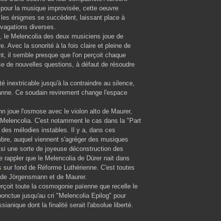
le pour la musique improvisée, cette oeuvre
les énigmes se succèdent, laissant place à
ivagations diverses.
e, le Melencolia des deux musiciens joue de
re. Avec la sonorité à la fois claire et pleine de
t, il semble presque que l'on perçoit chaque
ose de nouvelles questions, à défaut de résoudre
té inextricable jusqu'à la contraindre au silence,
sanne. Ce soudain revirement change l'espace
nn joue l'osmose avec le violon alto de Maurer,
e Melencolia. C'est notamment le cas dans la "Part
 des mélodies instables. Il y a, dans ces
mbre, auquel viennent s'agréger des musiques
ussi une sorte de joyeuse déconstruction des
se rappler que le Melencolia de Dürer nait dans
s
sur fond de Réforme Luthérienne. C'est toutes
e de Jörgensmann et de Maurer.
erçoit toute la cosmogonie païenne que recelle le
 ponctue jusqu'au cri "Melencolia Epilog" pour
nique dont la finalité serait l'absolue liberté.