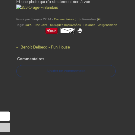
Et une photo qui n'a strictement rien à voir...
Posté par Franpi à 22:14 -
Commentaires [
…
]
- Permalien [
#
]
Tags:
Jazz
,
Free Jazz
,
Musiques Improvisées
,
Finlande
,
Jörgensmann
Benoît Delbecq - Fun House
Commentaires
Ajouter un commentaire