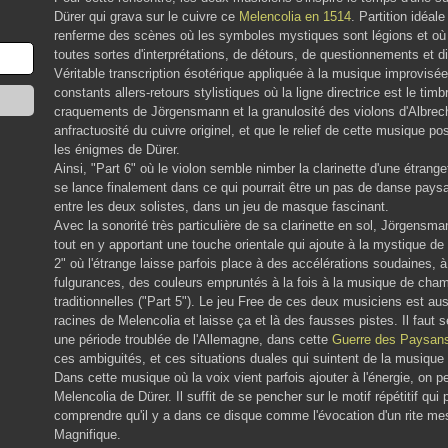
Dürer qui grava sur le cuivre ce
Melencolia en 1514
. Partition idéa
renferme des scènes où les symboles mystiques sont légions et où 
toutes sortes d'interprétations, de détours, de questionnements et d
Véritable transcription ésotérique appliquée à la musique improvisé
constants allers-retours stylistiques où la ligne directrice est le timb
craquements de Jörgensmann et la granulosité des violons d'Albrech
anfractuosité du cuivre originel, et que le relief de cette musique p
les énigmes de Dürer.
Ainsi, "Part 6" où le violon semble nimber la clarinette d'une étrange
se lance finalement dans ce qui pourrait être un pas de danse pay
entre les deux solistes, dans un jeu de masque fascinant.
Avec la sonorité très particulière de sa clarinette en sol, Jörgensma
tout en y apportant une touche orientale qui ajoute à la mystique d
2" où l'étrange laisse parfois place à des accélérations soudaines, à
fulgurances, des couleurs empruntés à la fois à la musique de cha
traditionnelles ("Part 5"). Le jeu Free de ces deux musiciens est a
racines de Melencolia et laisse ça et là des fausses pistes. Il faut 
une période troublée de l'Allemagne, dans cette
Guerre des Paysan
ces ambiguités, et ces situations duales qui suintent de la musiqu
Dans cette musique où la voix vient parfois ajouter à l'énergie, on p
Melencolia de Dürer. Il suffit de se pencher sur le motif répétitif qui
comprendre qu'il y a dans ce disque comme l'évocation d'un rite messia
Magnifique.