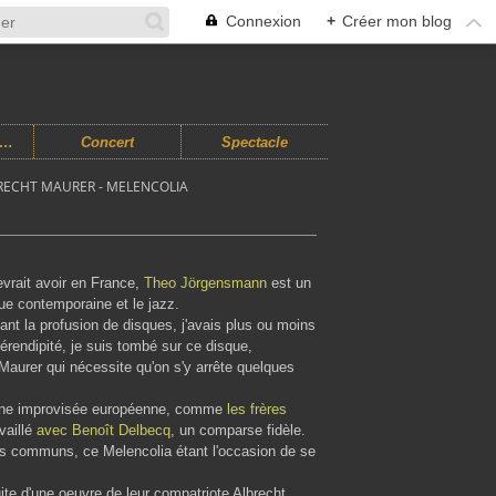
Connexion
+
Créer mon blog
usiques Improvisées
Concert
Spectacle
ECHT MAURER - MELENCOLIA
evrait avoir en France,
Theo Jörgensmann
est un
ue contemporaine et le jazz.
ant la profusion de disques, j'avais plus ou moins
érendipité, je suis tombé sur ce disque,
 Maurer qui nécessite qu'on s'y arrête quelques
scène improvisée européenne, comme
les frères
vaillé
avec Benoît Delbecq
, un comparse fidèle.
ts communs, ce Melencolia étant l'occasion de se
ite d'une oeuvre de leur compatriote Albrecht