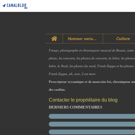
Home
Humeur variable
Culture
Franpi, photographe et chroniqueur musical de Rouen, aime 
photo, les concerts, les photos de concerts, la bière, les photo
bière, le Nord, les photos du nord, Frank Zappa et les photos
Frank Zappa, ah, non, il est mort.
Prescripteur tyrannique et de mauvaise foi, chroniqueur mu
des confins.
Contacter le propriétaire du blog
DERNIERS COMMENTAIRES