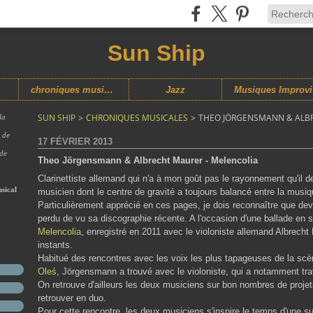
Sun Ship
chroniques musicales
Jazz
M
SUN SHIP
>
CHRONIQUES MUSICALES
>
THEO JÖRGENSMANN & ALBR
la
s de
17 FÉVRIER 2013
 de
Theo Jörgensmann & Albrecht Maurer - Melencolia
Clarinettiste allemand qui n'a à mon goût pas le rayonnement qu'il d
sical
musicien dont le centre de gravité a toujours balancé entre la musiq
Particulièrement apprécié en ces pages, je dois reconnaître que dev
perdu de vu sa discographie récente. A l'occasion d'une ballade en s
Melencolia
, enregistré en 2011 avec le violoniste allemand Albrecht
instants.
Habitué des rencontres avec les voix les plus tapageuses de la 
Oleś
, Jörgensmann a trouvé avec le violoniste, qui a notamment tra
On retrouve d'ailleurs les deux musiciens sur bon nombres de proje
retrouver en duo.
Pour cette rencontre, les deux musiciens s'inspire le temps d'une su