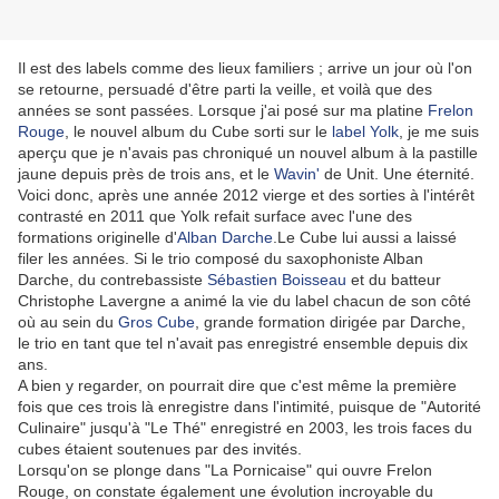
Il est des labels comme des lieux familiers ; arrive un jour où l'on
se retourne, persuadé d'être parti la veille, et voilà que des
années se sont passées. Lorsque j'ai posé sur ma platine
Frelon
Rouge
, le nouvel album du Cube sorti sur le
label Yolk
, je me suis
aperçu que je n'avais pas chroniqué un nouvel album à la pastille
jaune depuis près de trois ans, et le
Wavin'
de Unit. Une éternité.
Voici donc, après une année 2012 vierge et des sorties à l'intérêt
contrasté en 2011 que Yolk refait surface avec l'une des
formations originelle d'
Alban Darche
.Le Cube lui aussi a laissé
filer les années. Si le trio composé du saxophoniste Alban
Darche, du contrebassiste
Sébastien Boisseau
et du batteur
Christophe Lavergne a animé la vie du label chacun de son côté
où au sein du
Gros Cube
, grande formation dirigée par Darche,
le trio en tant que tel n'avait pas enregistré ensemble depuis dix
ans.
A bien y regarder, on pourrait dire que c'est même la première
fois que ces trois là enregistre dans l'intimité, puisque de "Autorité
Culinaire" jusqu'à "Le Thé" enregistré en 2003, les trois faces du
cubes étaient soutenues par des invités.
Lorsqu'on se plonge dans "La Pornicaise" qui ouvre Frelon
Rouge, on constate également une évolution incroyable du