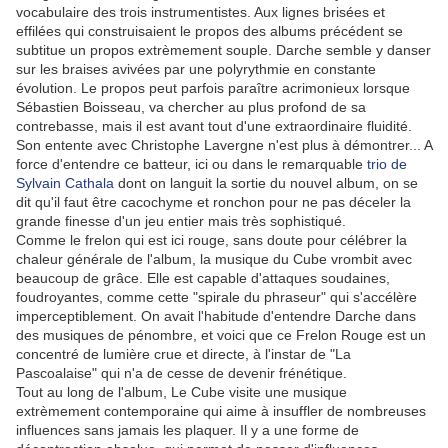
vocabulaire des trois instrumentistes. Aux lignes brisées et
effilées qui construisaient le propos des albums précédent se
subtitue un propos extrèmement souple. Darche semble y danser
sur les braises avivées par une polyrythmie en constante
évolution. Le propos peut parfois paraître acrimonieux lorsque
Sébastien Boisseau, va chercher au plus profond de sa
contrebasse, mais il est avant tout d'une extraordinaire fluidité.
Son entente avec Christophe Lavergne n'est plus à démontrer... A
force d'entendre ce batteur, ici ou dans le remarquable
trio de
Sylvain Cathala
dont on languit la sortie du nouvel album, on se
dit qu'il faut être cacochyme et ronchon pour ne pas déceler la
grande finesse d'un jeu entier mais très sophistiqué.
Comme le frelon qui est ici rouge, sans doute pour célébrer la
chaleur générale de l'album, la musique du Cube vrombit avec
beaucoup de grâce. Elle est capable d'attaques soudaines,
foudroyantes, comme cette "spirale du phraseur" qui s'accélère
imperceptiblement. On avait l'habitude d'entendre Darche dans
des musiques de pénombre, et voici que ce Frelon Rouge est un
concentré de lumière crue et directe, à l'instar de "La
Pascoalaise" qui n'a de cesse de devenir frénétique.
Tout au long de l'album, Le Cube visite une musique
extrèmement contemporaine qui aime à insuffler de nombreuses
influences sans jamais les plaquer. Il y a une forme de