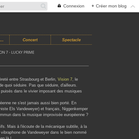
Connexion
+
Créer mon blog
usiques Improvisées
Concert
Spectacle
N 7 - LUCKY PRIME
èreté entre Strasbourg et Berlin,
Vision 7
, le
quoi séduire. Pas que séduire, d'ailleurs.
puisés dans le vivier imposant des musiques
opéenne ne s'est jamais aussi bien porté. En
oniste Els Vandeweyer) et français, Niggenkemper
 commun dans la musique improvisée européenne ?
ifs. Mais à l'écoute de la mécanique subtile, à la
e vibraphone de Vandeweyer dans le bien nommé
en là !