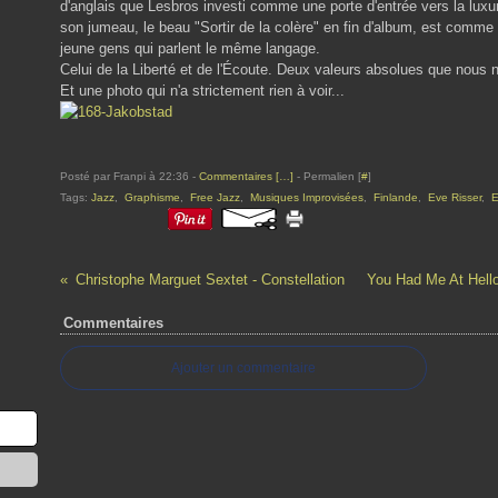
d'anglais que Lesbros investi comme une porte d'entrée vers la lux
son jumeau, le beau "Sortir de la colère" en fin d'album, est comme
jeune gens qui parlent le même langage.
Celui de la Liberté et de l'Écoute. Deux valeurs absolues que nous 
Et une photo qui n'a strictement rien à voir...
Posté par Franpi à 22:36 -
Commentaires [
…
]
- Permalien [
#
]
Tags:
Jazz
,
Graphisme
,
Free Jazz
,
Musiques Improvisées
,
Finlande
,
Eve Risser
,
E
Christophe Marguet Sextet - Constellation
You Had Me At Hello
Commentaires
Ajouter un commentaire