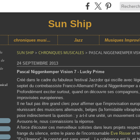
Sun Ship
chroniques musicales
Jazz
M
SUN SHIP
>
CHRONIQUES MUSICALES
>
PASCAL NIGGENKEMPER VISIO
la
s de
24 SEPTEMBRE 2013
 de
Pascal Niggenkemper Vision 7 - Lucky Prime
Créé dans le cadre du fabuleux festival Jazzdor qui oscille avec lég
sical
septet du contrebassiste Franco-Allemand Pascal Niggenkemper a de 
Profondément exciter surtout, quand on découvre ses compagnons, 
improvisées européennes.
Il ne faut pas être grand clerc pour affirmer que l'improvisation eur
réunissant des musiciens allemands, belges (la formidable vibraph
pose indirectement la question : y a-t-il une unité, un mouvement
Avouons-le, nous connaissions la réponse.
A force d'écouter ces merveilleux solistes dans leurs projets respect
frange du silence, entre le piano de l'incontournable
Eve Risser
et l
"En Urgence", le constat est sans appel... La cohérence est là, et bi