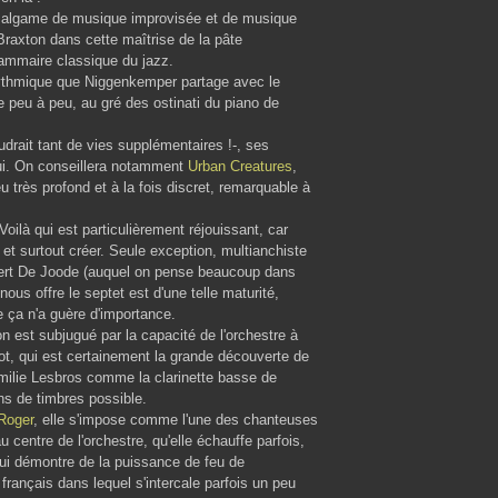
amalgame de musique improvisée et de musique
 Braxton dans cette maîtrise de la pâte
rammaire classique du jazz.
rythmique que Niggenkemper partage avec le
e peu à peu, au gré des ostinati du piano de
drait tant de vies supplémentaires !-, ses
lui. On conseillera notamment
Urban Creatures
,
u très profond et à la fois discret, remarquable à
ilà qui est particulièrement réjouissant, car
et surtout créer. Seule exception, multianchiste
bert De Joode (auquel on pense beaucoup dans
ous offre le septet est d'une telle maturité,
 ça n'a guère d'importance.
n est subjugué par la capacité de l'orchestre à
ot, qui est certainement la grande découverte de
Emilie Lesbros comme la clarinette basse de
ns de timbres possible.
Roger
, elle s'impose comme l'une des chanteuses
 centre de l'orchestre, qu'elle échauffe parfois,
ui démontre de la puissance de feu de
 français dans lequel s'intercale parfois un peu