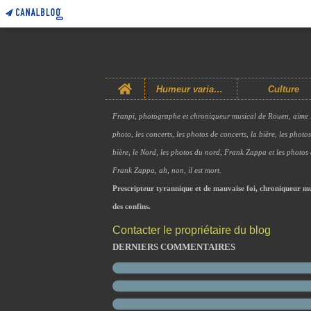
Home
Humeur variable
Culture
Franpi, photographe et chroniqueur musical de Rouen, aime 
photo, les concerts, les photos de concerts, la bière, les photo
bière, le Nord, les photos du nord, Frank Zappa et les photos
Frank Zappa, ah, non, il est mort.
Prescripteur tyrannique et de mauvaise foi, chroniqueur mu
des confins.
Contacter le propriétaire du blog
DERNIERS COMMENTAIRES