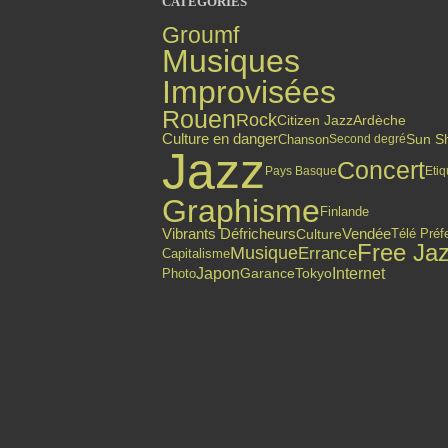
CATÉGORIES
Groumf
Musiques
Improvisées
Rouen
Rock
Citizen Jazz
Ardèche
Culture en danger
Chanson
Sun S
Second degré
Jazz
Concert
Pays Basque
Etiq
Graphisme
Finlande
Vibrants Défricheurs
Vendée
Culture
Télé Préf
Free Ja
Musique
Errance
Capitalisme
Internet
Japon
Photo
Garance
Tokyo
Top articles