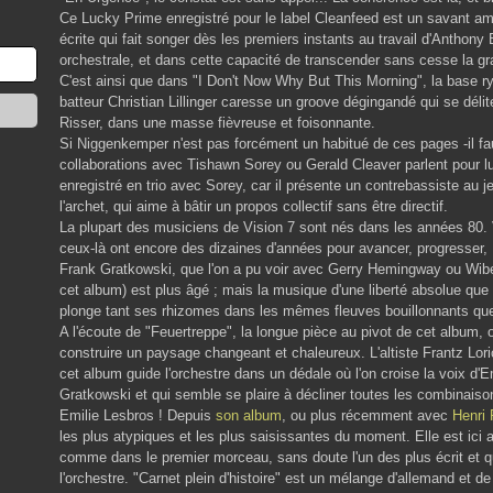
Ce Lucky Prime enregistré pour le label Cleanfeed est un savant 
écrite qui fait songer dès les premiers instants au travail d'Anthony
orchestrale, et dans cette capacité de transcender sans cesse la g
C'est ainsi que dans "I Don't Now Why But This Morning", la base 
batteur Christian Lillinger caresse un groove dégingandé qui se délit
Risser, dans une masse fièvreuse et foisonnante.
Si Niggenkemper n'est pas forcément un habitué de ces pages -il fau
collaborations avec Tishawn Sorey ou Gerald Cleaver parlent pour 
enregistré en trio avec Sorey, car il présente un contrebassiste au je
l'archet, qui aime à bâtir un propos collectif sans être directif.
La plupart des musiciens de Vision 7 sont nés dans les années 80. Vo
ceux-là ont encore des dizaines d'années pour avancer, progresser, 
Frank Gratkowski, que l'on a pu voir avec Gerry Hemingway ou Wi
cet album) est plus âgé ; mais la musique d'une liberté absolue que n
plonge tant ses rhizomes dans les mêmes fleuves bouillonnants que
A l'écoute de "Feuertreppe", la longue pièce au pivot de cet album, o
construire un paysage changeant et chaleureux. L'altiste Frantz Lori
cet album guide l'orchestre dans un dédale où l'on croise la voix d'
Gratkowski et qui semble se plaire à décliner toutes les combinaiso
Emilie Lesbros ! Depuis
son album
, ou plus récemment avec
Henri 
les plus atypiques et les plus saisissantes du moment. Elle est ici au
comme dans le premier morceau, sans doute l'un des plus écrit et q
l'orchestre. "Carnet plein d'histoire" est un mélange d'allemand et de