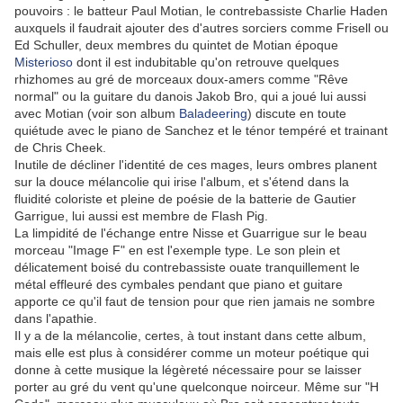
pouvoirs : le batteur Paul Motian, le contrebassiste Charlie Haden
auxquels il faudrait ajouter des d'autres sorciers comme Frisell ou
Ed Schuller, deux membres du quintet de Motian époque
Misterioso
dont il est indubitable qu'on retrouve quelques
rhizhomes au gré de morceaux doux-amers comme "Rêve
normal" ou la guitare du danois Jakob Bro, qui a joué lui aussi
avec Motian (voir son album
Baladeering
) discute en toute
quiétude avec le piano de Sanchez et le ténor tempéré et trainant
de Chris Cheek.
Inutile de décliner l'identité de ces mages, leurs ombres planent
sur la douce mélancolie qui irise l'album, et s'étend dans la
fluidité coloriste et pleine de poésie de la batterie de Gautier
Garrigue, lui aussi est membre de Flash Pig.
La limpidité de l'échange entre Nisse et Guarrigue sur le beau
morceau "Image F" en est l'exemple type. Le son plein et
délicatement boisé du contrebassiste ouate tranquillement le
métal effleuré des cymbales pendant que piano et guitare
apporte ce qu'il faut de tension pour que rien jamais ne sombre
dans l'apathie.
Il y a de la mélancolie, certes, à tout instant dans cette album,
mais elle est plus à considérer comme un moteur poétique qui
donne à cette musique la légèreté nécessaire pour se laisser
porter au gré du vent qu'une quelconque noirceur. Même sur "H