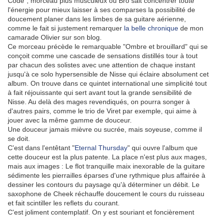
Code", morceau plus musculeux où Bro sait concentrer toute
l'énergie pour mieux laisser à ses comparses la possibilité de
doucement planer dans les limbes de sa guitare aérienne,
comme le fait si justement remarquer
la belle chronique
de mon
camarade Olivier sur son blog.
Ce morceau précède le remarquable "Ombre et brouillard" qui se
conçoit comme une cascade de sensations distillés tour à tout
par chacun des solistes avec une attention de chaque instant
jusqu'à ce solo hypersensible de Nisse qui éclaire absolument cet
album. On trouve dans ce quintet international une simplicité tout
à fait réjouissante qui sert avant tout la grande sensibilité de
Nisse. Au delà des mages revendiqués, on pourra songer à
d'autres pairs, comme le trio de Viret par exemple, qui aime à
jouer avec la même gamme de douceur.
Une douceur jamais mièvre ou sucrée, mais soyeuse, comme il
se doit.
C'est dans l'entêtant "
Eternal Thursday
" qui ouvre l'album que
cette douceur est la plus patente. La place n'est plus aux mages,
mais aux images : Le flot tranquille maix inexorable de la guitare
sédimente les pierrailles éparses d'une rythmique plus affairée à
dessiner les contours du paysage qu'à déterminer un débit. Le
saxophone de Cheek réchauffe doucement le cours du ruisseau
et fait scintiller les reflets du courant.
C'est joliment contemplatif. On y est souriant et foncièrement