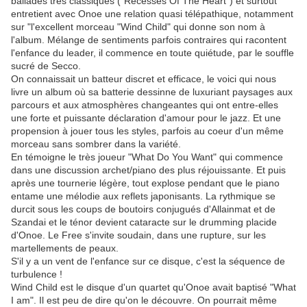
ballades très classiques ("Recesses Of The Heart") et surtout
entretient avec Onoe une relation quasi télépathique, notamment
sur "l'excellent morceau "Wind Child" qui donne son nom à
l'album. Mélange de sentiments parfois contraires qui racontent
l'enfance du leader, il commence en toute quiétude, par le souffle
sucré de Secco.
On connaissait un batteur discret et efficace, le voici qui nous
livre un album où sa batterie dessinne de luxuriant paysages aux
parcours et aux atmosphères changeantes qui ont entre-elles
une forte et puissante déclaration d'amour pour le jazz. Et une
propension à jouer tous les styles, parfois au coeur d'un même
morceau sans sombrer dans la variété.
En témoigne le très joueur "What Do You Want" qui commence
dans une discussion archet/piano des plus réjouissante. Et puis
après une tournerie légère, tout explose pendant que le piano
entame une mélodie aux reflets japonisants. La rythmique se
durcit sous les coups de boutoirs conjugués d'Allainmat et de
Szandai et le ténor devient cataracte sur le drumming placide
d'Onoe. Le Free s'invite soudain, dans une rupture, sur les
martellements de peaux.
S'il y a un vent de l'enfance sur ce disque, c'est la séquence de
turbulence !
Wind Child est le disque d'un quartet qu'Onoe avait baptisé "What
I am". Il est peu de dire qu'on le découvre. On pourrait même