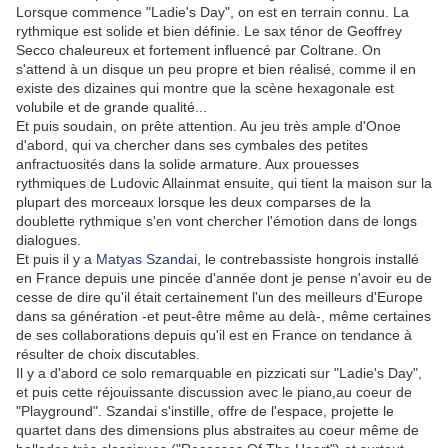
Lorsque commence "Ladie's Day", on est en terrain connu. La
rythmique est solide et bien définie. Le sax ténor de Geoffrey
Secco chaleureux et fortement influencé par Coltrane. On
s'attend à un disque un peu propre et bien réalisé, comme il en
existe des dizaines qui montre que la scène hexagonale est
volubile et de grande qualité...
Et puis soudain, on prête attention. Au jeu très ample d'Onoe
d'abord, qui va chercher dans ses cymbales des petites
anfractuosités dans la solide armature. Aux prouesses
rythmiques de Ludovic Allainmat ensuite, qui tient la maison sur la
plupart des morceaux lorsque les deux comparses de la
doublette rythmique s'en vont chercher l'émotion dans de longs
dialogues.
Et puis il y a
Matyas Szandai
, le contrebassiste hongrois installé
en France depuis une pincée d'année dont je pense n'avoir eu de
cesse de dire qu'il était certainement l'un des meilleurs d'Europe
dans sa génération -et peut-être même au delà-, même certaines
de ses collaborations depuis qu'il est en France on tendance à
résulter de choix discutables.
Il y a d'abord ce solo remarquable en pizzicati sur "Ladie's Day",
et puis cette réjouissante discussion avec le piano,au coeur de
"Playground". Szandai s'instille, offre de l'espace, projette le
quartet dans des dimensions plus abstraites au coeur même de