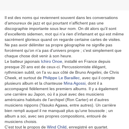
Il est des noms qui reviennent souvent dans les conversations
d'amoureux de jazz et qui pourtant n'affichent pas une
discographie importante sous leur nom. On dit alors qu'il sont
d'excellents sidemen, mot qui n'a rien d'infamant et qui est même
sacrément glorieux quand on regarde certaine cartes de visites.
Ne pas avoir délimiter sa propre géographie ne signifie pas
forcément qu'on n'a pas d'univers propre ; c'est simplement que
chaque chose doit venir à son heure.
Le batteur japonais
Ichiro Onoe
, installé en France depuis
presque 20 ans est de ceux-ci. Percussionniste élégant,
rythmicien subtil, on l'a vu aux côté de Bruno Angelini, de Chris
Cheek, et surtout de
Philippe Le Baraillec
, avec qui il compte
plusieurs album et la chanteuse
Mina Agossi
, dont il a
accompagné fidèlement les premiers albums. Il y a également
une carrière au Japon, où il a joué avec des musiciens
américains habitués de l'archipel (Ron Carter) et d'autres
musiciens nippons (Yasuko Agawa, entre autres). Un carrière
bien rempli auquel il ne manquait plus qu'une boussole ; un
album a soi, avec ses propres compositions, entouré de
musiciens choisis.
C'est tout le propos de
Wind Child
, enregistré en quartet.