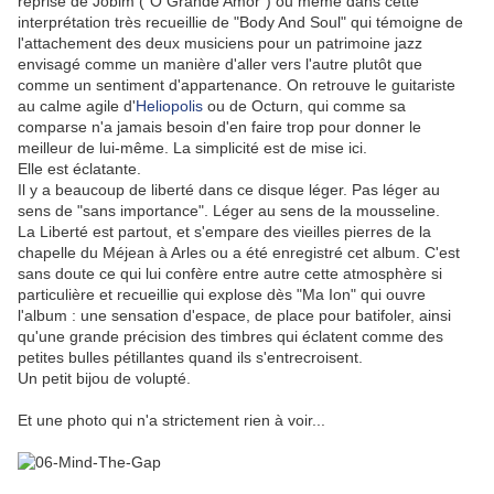
reprise de Jobim ("O Grande Amor") ou même dans cette
interprétation très recueillie de "Body And Soul" qui témoigne de
l'attachement des deux musiciens pour un patrimoine jazz
envisagé comme un manière d'aller vers l'autre plutôt que
comme un sentiment d'appartenance. On retrouve le guitariste
au calme agile d'
Heliopolis
ou de Octurn, qui comme sa
comparse n'a jamais besoin d'en faire trop pour donner le
meilleur de lui-même. La simplicité est de mise ici.
Elle est éclatante.
Il y a beaucoup de liberté dans ce disque léger. Pas léger au
sens de "sans importance". Léger au sens de la mousseline.
La Liberté est partout, et s'empare des vieilles pierres de la
chapelle du Méjean à Arles ou a été enregistré cet album. C'est
sans doute ce qui lui confère entre autre cette atmosphère si
particulière et recueillie qui explose dès "Ma Ion" qui ouvre
l'album : une sensation d'espace, de place pour batifoler, ainsi
qu'une grande précision des timbres qui éclatent comme des
petites bulles pétillantes quand ils s'entrecroisent.
Un petit bijou de volupté.
Et une photo qui n'a strictement rien à voir...