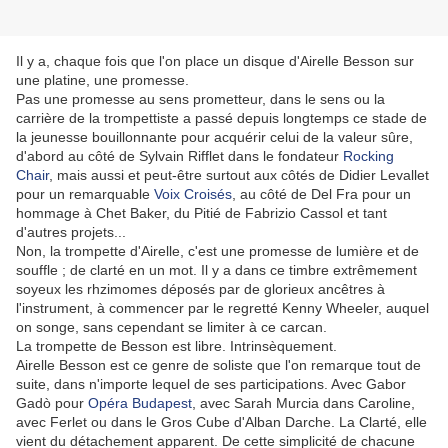
Il y a, chaque fois que l'on place un disque d'Airelle Besson sur
une platine, une promesse.
Pas une promesse au sens prometteur, dans le sens ou la
carrière de la trompettiste a passé depuis longtemps ce stade de
la jeunesse bouillonnante pour acquérir celui de la valeur sûre,
d'abord au côté de Sylvain Rifflet dans le fondateur
Rocking
Chair
, mais aussi et peut-être surtout aux côtés de Didier Levallet
pour un remarquable
Voix Croisés
, au côté de Del Fra pour un
hommage à Chet Baker, du Pitié de Fabrizio Cassol et tant
d'autres projets...
Non, la trompette d'Airelle, c'est une promesse de lumière et de
souffle ; de clarté en un mot. Il y a dans ce timbre extrêmement
soyeux les rhzimomes déposés par de glorieux ancêtres à
l'instrument, à commencer par le regretté Kenny Wheeler, auquel
on songe, sans cependant se limiter à ce carcan.
La trompette de Besson est libre. Intrinsèquement.
Airelle Besson est ce genre de soliste que l'on remarque tout de
suite, dans n'importe lequel de ses participations. Avec Gabor
Gadò pour
Opéra Budapest
, avec Sarah Murcia dans Caroline,
avec Ferlet ou dans le Gros Cube d'Alban Darche. La Clarté, elle
vient du détachement apparent. De cette simplicité de chacune