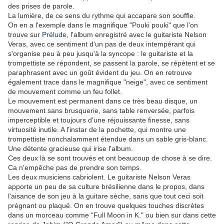
des prises de parole.
La lumière, de ce sens du rythme qui accapare son souffle.
On en a l'exemple dans le magnifique "Pouki pouki" que l'on
trouve sur
Prélude
, l'album enregistré avec le guitariste Nelson
Veras, avec ce sentiment d'un pas de deux intempérant qui
s'organise peu à peu jusqu'à la syncope : le guitariste et la
trompettiste se répondent, se passent la parole, se répètent et se
paraphrasent avec un goût évident du jeu. On en retrouve
également trace dans le magnifique "neige", avec ce sentiment
de mouvement comme un feu follet.
Le mouvement est permanent dans ce très beau disque, un
mouvement sans brusquerie, sans table renversée, parfois
imperceptible et toujours d'une réjouissante finesse, sans
virtuosité inutile. A l'instar de la pochette, qui montre une
trompettiste nonchalamment étendue dans un sable gris-blanc.
Une détente gracieuse qui irise l'album.
Ces deux là se sont trouvés et ont beaucoup de chose à se dire.
Ca n'empêche pas de prendre son temps.
Les deux musiciens cabriolent. Le guitariste Nelson Veras
apporte un peu de sa culture brésilienne dans le propos, dans
l'aisance de son jeu à la guitare sèche, sans que tout ceci soit
prégnant ou plaqué. On en trouve quelques touches discrètes
dans un morceau comme "Full Moon in K." ou bien sur dans cette