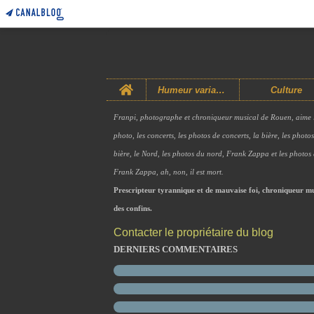
Home
Humeur variable
Culture
Franpi, photographe et chroniqueur musical de Rouen, aime 
photo, les concerts, les photos de concerts, la bière, les photo
bière, le Nord, les photos du nord, Frank Zappa et les photos
Frank Zappa, ah, non, il est mort.
Prescripteur tyrannique et de mauvaise foi, chroniqueur mu
des confins.
Contacter le propriétaire du blog
DERNIERS COMMENTAIRES