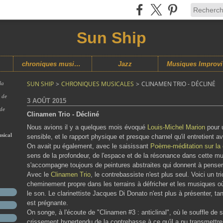
Sun Ship
chroniques musicales
Jazz
M
SUN SHIP
>
CHRONIQUES MUSICALES
>
CLINAMEN TRIO - DÉCLINÉ
la
s de
3 AOÛT 2015
 de
Clinamen Trio - Décliné
Nous avions il y a quelques mois évoqué
Louis-Michel Marion
pour u
sical
sensible, et le rapport physique et presque charnel qu'il entretient 
On avait pu également, avec le saisissant
Poème-méditation sur la 
sens de la profondeur, de l'espace et de la résonance dans cette musi
s'accompagne toujours de peintures abstraites qui donnent à pense
Avec le
Clinamen Trio
, le contrebassiste n'est plus seul. Voici un t
cheminement propre dans les terrains à défricher et les musiques où
le son. Le clarinettiste Jacques Di Donato n'est plus à présenter, 
est prégnante.
On songe, à l'écoute de "Clinamen #3 : anticlinal", où le souffle de 
crissement hypertendu de la contrebasse à ce qu'il a pu transmettr