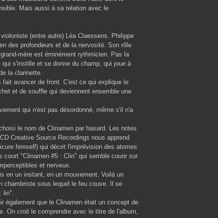
sible. Mais aussi à sa relation avec le
.
violoniste (entre autre) Léa Claessens. Philippe
en des profondeurs et de la nervosité. Son rôle
 la grand-mère est éminément rythmicien. Pas la
qui s'instille et se donne du champ, qui joue à
e la clarinette.
fait avancer de front. C'est ce qui explique le
chet et de souffle qui deviennent ensemble une
mouvement qui n'est pas désordonné, même s'il n'a
s choisi le nom de Clinamen par hasard. Les notes
304 CD Creative Source Recordings nous apprend
cure himself) qui décrit l'imprévision des atomes
ès court "Clinamen #5 : Clin" qui semble courir sur
mperceptibles et nerveux.
fois en un instant, en un mouvement. Voilà un
 chambriste sous lequel le feu couve. Il se
 lin".
ir également que le Clinamen était un concept de
te. On croit le comprendre avec le titre de l'album,