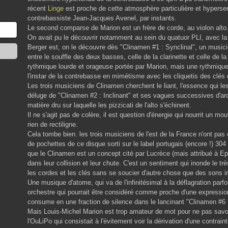
récent
Linge
est proche de cette atmosphère particulière et hypersen
contrebassiste Jean-Jacques Avenel, par instants.
Le second comparse de Marion est un frère de corde, au violon alto
On avait pu le découvrir notamment au sein du quatuor PLI, avec la 
Berger est, on le découvre dès "Clinamen #1 : Synclinal", un musici
entre le souffle des deux basses, celle de la clarinette et celle de
rythmique lourde et orageuse portée par Marion, mais une rythmique 
l'instar de la contrebasse en mimétisme avec les cliquetis des clés d
Les trois musiciens de Clinamen cherchent le liant, l'essence qui les 
déluge de "Clinamen #2 : Inclinant" et ses vagues successives d'ar
matière dru sur laquelle les pizzicati de l'alto s'échinent.
Il ne s'agit pas de colère, il est question d'énergie qui nourrit un 
rien de rectiligne.
Cela tombe bien. les trois musiciens de l'est de la France n'ont pa
de pochettes de ce disque sorti sur le label portugais (encore !) 
que le Clinamen est un concept cité par Lucrèce (mais attribué à Epi
dans leur collision et leur chute. C'est un sentiment qui inonde le tr
les cordes et les clés sans se soucier d'autre chose que des sons i
Une musique d'atome, qui va de l'infinitésimal à la déflagration par
orchestre qui pourrait être considéré comme proche d'une expression
consume en une fraction de silence dans le lancinant "Clinamen #6 :
Mais Louis-Michel Marion est trop amateur de mot pour ne pas savo
l'OuLiPo qui consistait à l'évitement voir la dérivation d'une contrain