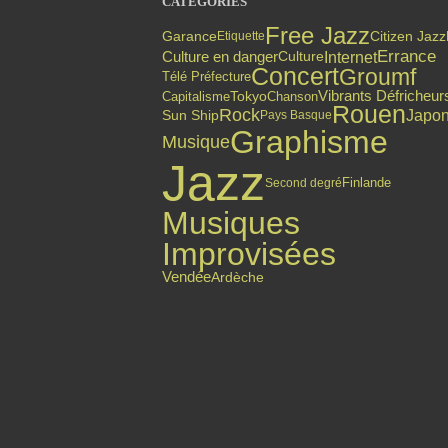
CATÉGORIES
Free Jazz
Citizen Jazz
Garance
Etiquette
Errance
Culture en danger
Internet
Culture
Concert
Groumf
Télé Préfecture
Vibrants Défricheur
Capitalisme
Tokyo
Chanson
Rouen
Rock
Japo
Sun Ship
Pays Basque
Graphisme
Musique
Jazz
Finlande
Second degré
Musiques
Improvisées
Vendée
Ardèche
Top articles