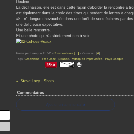
Décliné.
La déclinaison, elle est dans cette façon d'aborder la rencontre à troi
est également dans le choix des titres qui perdent de lettres à chaqu
#8 : n", longue chevauchée dans une forêt de sons éclairés par des cl
une délicieuse expectative.
Une belle rencontre.
Et une photo qui n'a strictement rien à voir...
Posté par Franpi à 15:52 -
Commentaires [
…
]
- Permalien [
#
]
Tags:
Graphisme
,
Free Jazz
,
Errance
,
Musiques Improvisées
,
Pays Basque
Steve Lacy - Shots
Commentaires
Ajouter un commentaire