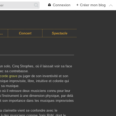
Connexion
+
Créer mon blog
usiques Improvisées
Concert
Spectacle
n solo, Cinq Strophes, où il laissait voir sa face
avec sa contrebasse.
corde grave
pu juger de son inventivité et son
que improvisée, libre, intuitive et colorée qui
r sa musique.
rio où il retrouve deux musiciens connu pour leur
 l'instrument à une dimension physique, par delà
tant son importance dans les musiques improvisées
sa clarinette vient se confondre avec le
e à des musiciens comme Joris Rühl, dont le