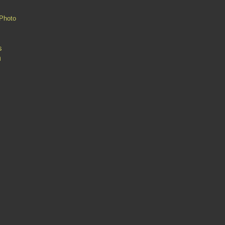
Photo
s
n
Contact
Signaler un abus
C.G.U.
Cookies et données personnelles
Préféren