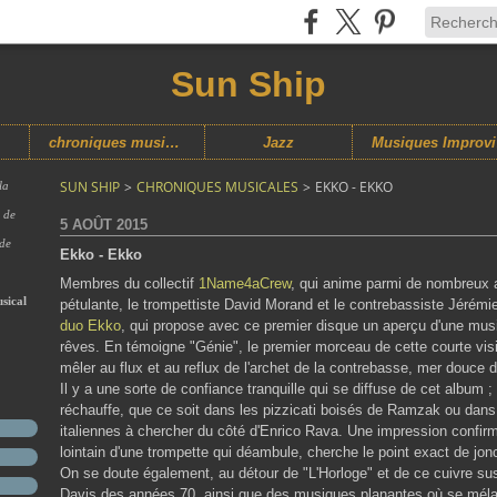
Sun Ship
chroniques musicales
Jazz
M
SUN SHIP
>
CHRONIQUES MUSICALES
>
EKKO - EKKO
la
s de
5 AOÛT 2015
 de
Ekko - Ekko
Membres du collectif
1Name4aCrew
, qui anime parmi de nombreux a
sical
pétulante, le trompettiste David Morand et le contrebassiste Jérém
duo Ekko
, qui propose avec ce premier disque un aperçu d'une musi
rêves. En témoigne "Génie", le premier morceau de cette courte vis
mêler au flux et au reflux de l'archet de la contrebasse, mer douce de
Il y a une sorte de confiance tranquille qui se diffuse de cet album 
réchauffe, que ce soit dans les pizzicati boisés de Ramzak ou dans 
italiennes à chercher du côté d'Enrico Rava. Une impression confir
lointain d'une trompette qui déambule, cherche le point exact de jonc
On se doute également, au détour de "L'Horloge" et de ce cuivre su
Davis des années 70, ainsi que des musiques planantes où se mélang