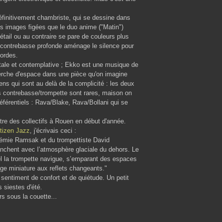
définitivement chambriste, qui se dessine dans
 images figées que le duo anime ("Matin")
étail ou au contraire se pare de couleurs plus
la contrebasse profonde aménage le silence pour
cordes.
tale et contemplative ; Ekko est une musique de
herche d'espace dans une pièce qu'on imagine
s qui sont au delà de la complicité : les deux
os contrebasse/trompette sont rares, maison on
éférentiels : Rava/Blake, Rava/Bollani qui se
ntre des collectifs à Rouen en début d'année.
tizen Jazz
, j'écrivais ceci :
érémie Ramsak et du trompettiste David
anchent avec l’atmosphère glaciale du dehors. Le
el la trompette navigue, s’emparant des espaces
age miniature aux reflets changeants."
 sentiment de confort et de quiétude. Un petit
 siestes d'été.
s sous la couette...