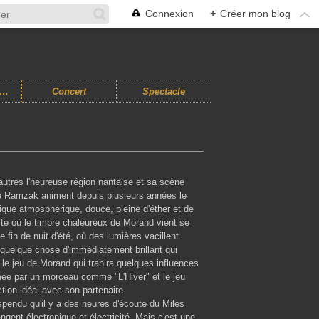
Connexion
+
Créer mon blog
usiques Improvisées
Concert
Spectacle
utres l'heureuse région nantaise et sa scène
ie Ramzak animent depuis plusieurs années le
que atmosphérique, douce, pleine d'éther et de
ite où le timbre chaleureux de Morand vient se
 fin de nuit d'été, où des lumières vacillent.
; quelque chose d'immédiatement brillant qui
le jeu de Morand qui trahira quelques influences
mée par un morceau comme "L'Hiver" et le jeu
tion idéal avec son partenaire.
spendu qu'il y a des heures d'écoute du Miles
ent électronique et électricité. Mais c'est une