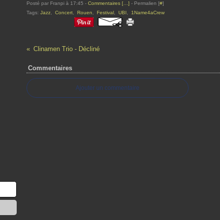
Posté par Franpi à 17:45 -
Commentaires [
…
]
- Permalien [
#
]
Tags:
Jazz
,
Concert
,
Rouen
,
Festival
,
UBI
,
1Name4aCrew
Clinamen Trio - Décliné
Commentaires
Ajouter un commentaire