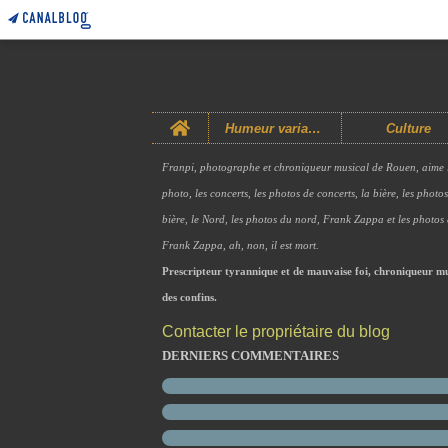
Home
Humeur variable
Culture
Franpi, photographe et chroniqueur musical de Rouen, aime 
photo, les concerts, les photos de concerts, la bière, les photo
bière, le Nord, les photos du nord, Frank Zappa et les photos
Frank Zappa, ah, non, il est mort.
Prescripteur tyrannique et de mauvaise foi, chroniqueur mu
des confins.
Contacter le propriétaire du blog
DERNIERS COMMENTAIRES