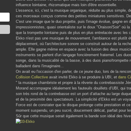
influence lointaine, rhizomatique mais loin d'être essentielle.
L'essence, ici, c'est la musique organique, réduite au plus simple, 
ces morceaux conçus comme des petites miniatures sensitives. Des
C'est une image que le duo projette, puis l'image évolue, gagne en d
impressionnistes, quasi orientaliste sur le doux "Oraison/Soir" où 
que la trompette lointaine puis de plus en plus entrelacée avec les 
Ekko n'est pas une musique de mouvement, l'ambiance est plutôt é
déplacement, où l'architecture sonore se construit autour de la rec
ample. Elle gagne même en espace avec la fusion des deux musicien
instruments se parlent d'un langage foncièrement fraternel. Les du
songe, dans la musicalité de la basse, à des duos piano/trompette r
balladent dans l'imaginaire...
On avait eu l'occasion d'en parler, de ce jeune duo, lors de la renco
Collision Collective
avait invité Ekko à se produire à UBI, et
dans Ci
" la musique chambriste et propre à la rêverie du contrebassiste J
Morand accompagne idéalement les fauteuils douillets d’UBI, qui tr
son très rond de la contrebasse est un port d’attache au large duqu
et de la proximité des spectateurs. La simplicité d’Ekko est un voy
Force est de constater que le disque prolonge cette prestation et ce
moment suspendu, un peu sucré, doucement délicat, parfait pour les
Sûr que cette musique serait également la bande son idéal des hiver