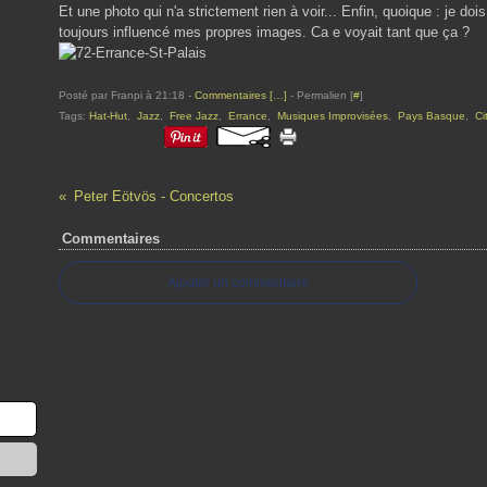
Et une photo qui n'a strictement rien à voir... Enfin, quoique : je do
toujours influencé mes propres images. Ca e voyait tant que ça ?
Posté par Franpi à 21:18 -
Commentaires [
…
]
- Permalien [
#
]
Tags:
Hat-Hut
,
Jazz
,
Free Jazz
,
Errance
,
Musiques Improvisées
,
Pays Basque
,
Ci
Peter Eötvös - Concertos
Commentaires
Ajouter un commentaire