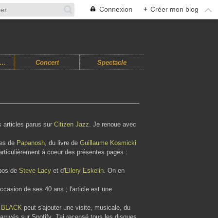
Connexion
+
Créer mon blog
usiques Improvisées
Concert
Spectacle
es articles parus sur
Citizen Jazz
. Je renoue avec
ues de
Papanosh
, du livre de
Guillaume Kosmicki
t particulièrement à coeur des présentes pages :
ropos de
Steve Lacy
et d'
Ellery Eskelin
. On en
casion de ses 40 ans ; l'article est une
 BLACK
peut s'ajouter une visite, musicale, du
rrivés sur Spotify. J'ai recensé tous les disques,