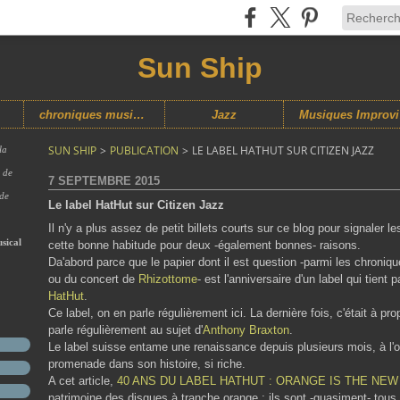
Sun Ship
chroniques musicales
Jazz
M
SUN SHIP
>
PUBLICATION
>
LE LABEL HATHUT SUR CITIZEN JAZZ
la
s de
7 SEPTEMBRE 2015
 de
Le label HatHut sur Citizen Jazz
Il n'y a plus assez de petit billets courts sur ce blog pour signaler l
sical
cette bonne habitude pour deux -également bonnes- raisons.
Da'abord parce que le papier dont il est question -parmi les chroniq
ou du concert de
Rhizottome
- est l'anniversaire d'un label qui tien
HatHut
.
Ce label, on en parle régulièrement ici. La dernière fois, c'était à p
parle régulièrement au sujet d'
Anthony Braxton
.
Le label suisse entame une renaissance depuis plusieurs mois, à l'oc
promenade dans son histoire, si riche.
A cet article,
40 ANS DU LABEL HATHUT : ORANGE IS THE NEW
patrimoine des disques à tranche orange ; ils sont -quasiment- tous a