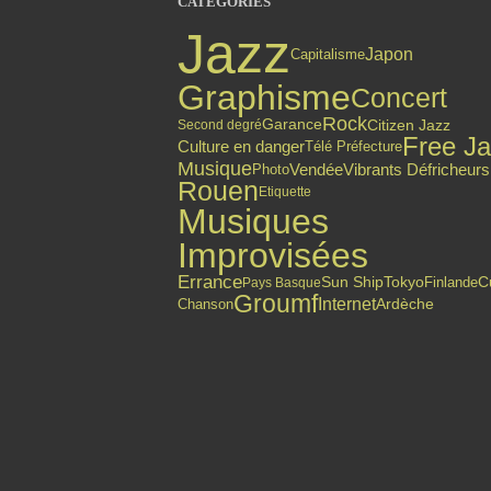
CATÉGORIES
Jazz
Japon
Capitalisme
Graphisme
Concert
Rock
Citizen Jazz
Garance
Second degré
Free J
Culture en danger
Télé Préfecture
Musique
Vendée
Vibrants Défricheurs
Photo
Rouen
Etiquette
Musiques
Improvisées
Errance
Finlande
Sun Ship
Tokyo
C
Pays Basque
Groumf
Internet
Chanson
Ardèche
Top articles