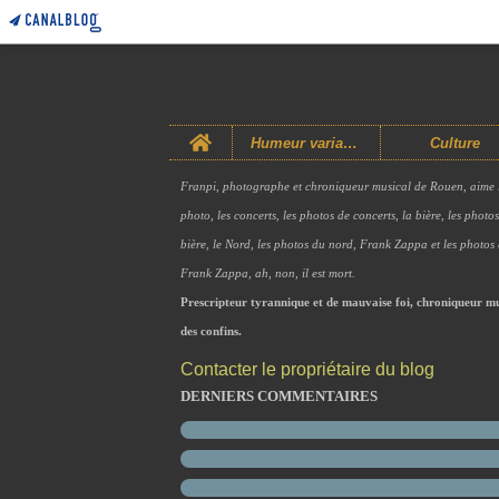
Home
Humeur variable
Culture
Franpi, photographe et chroniqueur musical de Rouen, aime 
photo, les concerts, les photos de concerts, la bière, les photo
bière, le Nord, les photos du nord, Frank Zappa et les photos
Frank Zappa, ah, non, il est mort.
Prescripteur tyrannique et de mauvaise foi, chroniqueur mu
des confins.
Contacter le propriétaire du blog
DERNIERS COMMENTAIRES