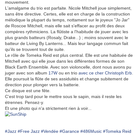
mouvement.
L'amalgame du trio est parfaite. Nicole Mitchell joue simplement,
sans être directive. Certes, elle est en charge de la construction
mélodique la plupart du temps, nottament sur le joyeux "Jo Jar"
de Roscoe Mitchell, mais elle sait s'effacer au profit des deux
compères rythmiciens. La flûtiste a l'habitude de jouer avec les
plus grands batteurs (Rosaly, Drake...) ; moins souvent avec le
batteur de Living By Lanterns... Mais leur langage commun fait
qu'ils se trouvent tout de suite.
Le rôle de Tomeka Reid est plus central. Elle est une habituée de
Mitchell avec qui elle joue dans les différentes formes de son
Black Earth Ensemble. Avec son violoncelle, dont nous avons pu
juger avec son album
17W
ou en trio
avec ce cher Christoph Erb
.
Elle poursuit la flûte de ses assiduités et change subitement de
direction pour plonger vers la batterie.
Ce disque est une fête.
C'est trop tard pour le mettre sous le sapin, mais il reste les
étrennes. Pensez-y.
Et une photo qui n'a strictement rien à voir...
#Jazz
#Free Jazz
#Vendée
#Garance
#486Music
#Tomeka Reid