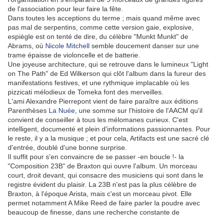
de l'association pour leur faire la fête.
Dans toutes les acceptions du terme ; mais quand même avec
pas mal de serpentins, comme cette version gaie, explosive,
espiègle est on tenté de dire, du célèbre "Munkt Munkt" de
Abrams, où
Nicole Mitchell
semble doucement danser sur une
trame épaisse de violoncelle et de batterie.
Une joyeuse architecture, qui se retrouve dans le lumineux "Light
on The Path" de Ed Wilkerson qui clôt l'album dans la fureur des
manifestations festives, et une rythmique implacable où les
pizzicati mélodieux de Tomeka font des merveilles.
L'ami Alexandre Pierrepont vient de faire paraître aux éditions
Parenthèses
La Nuée
, une somme sur l'histoire de l'AACM qu'il
convient de conseiller à tous les mélomanes curieux. C'est
intelligent, documenté et plein d'informations passionnantes. Pour
le reste, il y a la musique ; et pour cela, Artifacts est une sacré clé
d'entrée, doublé d'une bonne surprise.
Il suffit pour s'en convaincre de se passer -en boucle !- la
"Composition 23B" de Braxton qui ouvre l'album. Un morceau
court, droit devant, qui consacre des musiciens qui sont dans le
registre évident du plaisir. La 23B n'est pas la plus célèbre de
Braxton, à l'époque Arista, mais c'est un morceau pivot. Elle
permet notamment A Mike Reed de faire parler la poudre avec
beaucoup de finesse, dans une recherche constante de