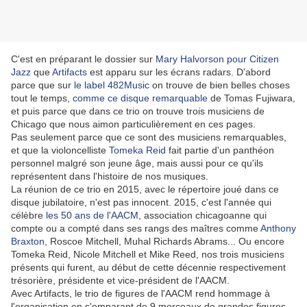
C'est en préparant le dossier sur
Mary Halvorson pour Citizen
Jazz
que
Artifacts
est apparu sur les écrans radars. D'abord
parce que sur
le label 482Music
on trouve de bien belles choses
tout le temps,
comme ce disque remarquable
de Tomas Fujiwara,
et puis parce que dans ce trio on trouve trois musiciens de
Chicago que nous aimon particulièrement en ces pages.
Pas seulement parce que ce sont des musiciens remarquables,
et que la violoncelliste
Tomeka Reid
fait partie d'un panthéon
personnel malgré son jeune âge, mais aussi pour ce qu'ils
représentent dans l'histoire de nos musiques.
La réunion de ce trio en 2015, avec le répertoire joué dans ce
disque jubilatoire, n'est pas innocent. 2015, c'est l'année qui
célèbre
les 50 ans de l'AACM
, association chicagoanne qui
compte ou a compté dans ses rangs des maîtres comme
Anthony
Braxton
, Roscoe Mitchell, Muhal Richards Abrams... Ou encore
Tomeka Reid, Nicole Mitchell et Mike Reed, nos trois musiciens
présents qui furent, au début de cette décennie respectivement
trésorière, présidente et vice-président de l'AACM.
Avec Artifacts, le trio de figures de l'AACM rend hommage à
l'organisation en s'emparant de 9 morceaux de grandes figures