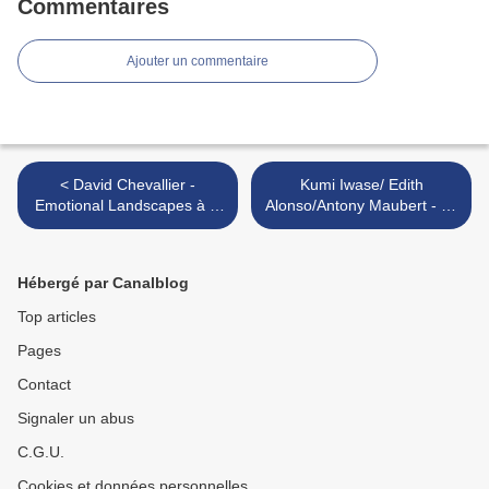
Commentaires
Ajouter un commentaire
< David Chevallier -
Kumi Iwase/ Edith
Emotional Landscapes à la
Alonso/Antony Maubert - Le
chapelle Corneille
Jazz non plus... & Hugues
Vincent - Cello Pieces >
Hébergé par Canalblog
Top articles
Pages
Contact
Signaler un abus
C.G.U.
Cookies et données personnelles