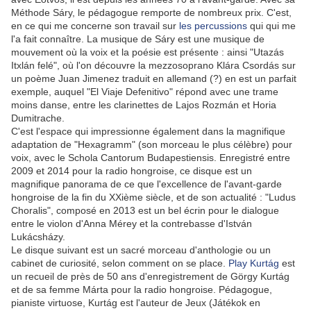
Méthode Sáry, le pédagogue remporte de nombreux prix. C'est,
en ce qui me concerne son travail sur
les percussions
qui qui me
l'a fait connaître. La musique de Sáry est une musique de
mouvement où la voix et la poésie est présente : ainsi "Utazás
Itxlán felé", où l'on découvre la mezzosoprano Klára Csordás sur
un poème Juan Jimenez traduit en allemand (?) en est un parfait
exemple, auquel "El Viaje Defenitivo" répond avec une trame
moins danse, entre les clarinettes de Lajos Rozmán et Horia
Dumitrache.
C'est l'espace qui impressionne également dans la magnifique
adaptation de "Hexagramm" (son morceau le plus célèbre) pour
voix, avec le Schola Cantorum Budapestiensis. Enregistré entre
2009 et 2014 pour la radio hongroise, ce disque est un
magnifique panorama de ce que l'excellence de l'avant-garde
hongroise de la fin du XXième siècle, et de son actualité : "Ludus
Choralis", composé en 2013 est un bel écrin pour le dialogue
entre le violon d'Anna Mérey et la contrebasse d'István
Lukácsházy.
Le disque suivant est un sacré morceau d'anthologie ou un
cabinet de curiosité, selon comment on se place.
Play Kurtág
est
un recueil de près de 50 ans d'enregistrement de Görgy Kurtág
et de sa femme Márta pour la radio hongroise. Pédagogue,
pianiste virtuose, Kurtág est l'auteur de Jeux (Játékok en