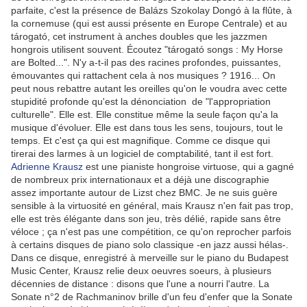
parfaite, c'est la présence de Balázs Szokolay Dongó à la flûte, à
la cornemuse (qui est aussi présente en Europe Centrale) et au
tárogató, cet instrument à anches doubles que les jazzmen
hongrois utilisent souvent. Écoutez "tárogató songs : My Horse
are Bolted...". N'y a-t-il pas des racines profondes, puissantes,
émouvantes qui rattachent cela à nos musiques ? 1916... On
peut nous rebattre autant les oreilles qu'on le voudra avec cette
stupidité profonde qu'est la dénonciation de "l'appropriation
culturelle". Elle est. Elle constitue même la seule façon qu'a la
musique d'évoluer. Elle est dans tous les sens, toujours, tout le
temps. Et c'est ça qui est magnifique. Comme ce disque qui
tirerai des larmes à un logiciel de comptabilité, tant il est fort.
Adrienne Krausz
est une pianiste hongroise virtuose, qui a gagné
de nombreux prix internationaux et a déjà une discographie
assez importante autour de Lizst chez BMC. Je ne suis guère
sensible à la virtuosité en général, mais Krausz n'en fait pas trop,
elle est très élégante dans son jeu, très délié, rapide sans être
véloce ; ça n'est pas une compétition, ce qu'on reprocher parfois
à certains disques de piano solo classique -en jazz aussi hélas-.
Dans ce disque, enregistré à merveille sur le piano du Budapest
Music Center, Krausz relie deux oeuvres soeurs, à plusieurs
décennies de distance : disons que l'une a nourri l'autre. La
Sonate n°2 de Rachmaninov brille d'un feu d'enfer que la Sonate