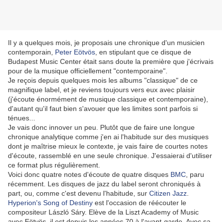
Il y a quelques mois, je proposais une chronique d'un musicien
contemporain,
Peter Eötvös
, en stipulant que ce disque de
Budapest Music Center était sans doute la première que j'écrivais
pour de la musique officiellement "contemporaine".
Je reçois depuis quelques mois les albums "classique" de ce
magnifique label, et je reviens toujours vers eux avec plaisir
(j'écoute énormément de musique classique et contemporaine),
d'autant qu'il faut bien s'avouer que les limites sont parfois si
ténues...
Je vais donc innover un peu. Plutôt que de faire une longue
chronique analytique comme j'en ai l'habitude sur des musiques
dont je maîtrise mieux le contexte, je vais faire de courtes notes
d'écoute, rassemblé en une seule chronique. J'essaierai d'utiliser
ce format plus régulièrement.
Voici donc quatre notes d'écoute de quatre disques
BMC
, paru
récemment. Les disques de jazz du label seront chroniqués à
part, ou, comme c'est devenu l'habitude, sur
Citizen Jazz
.
Hyperion's Song of Destiny
est l'occasion de réécouter le
compositeur László Sáry. Elève de la Liszt Academy of Music
avec Eötvös, il est depuis les années 70 à l'avant-garde. Avec sa