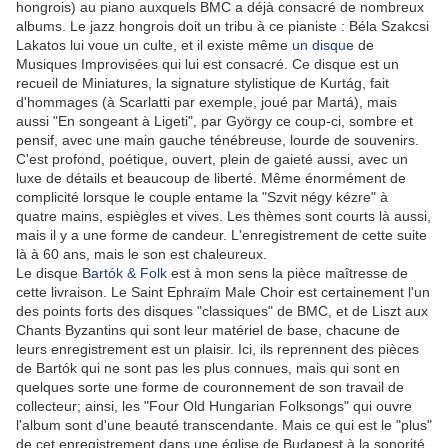
hongrois) au piano auxquels BMC a déjà consacré de nombreux
albums. Le jazz hongrois doit un tribu à ce pianiste :
Béla Szakcsi
Lakatos lui voue un culte, et il existe même
un disque
de
Musiques Improvisées qui lui est consacré. Ce disque est un
recueil de Miniatures, la signature stylistique de Kurtág, fait
d'hommages (à Scarlatti par exemple, joué par Martá), mais
aussi "En songeant à Ligeti", par György ce coup-ci, sombre et
pensif, avec une main gauche ténébreuse, lourde de souvenirs.
C'est profond, poétique, ouvert, plein de gaieté aussi, avec un
luxe de détails et beaucoup de liberté. Même énormément de
complicité lorsque le couple entame la "Szvit négy kézre" à
quatre mains, espiègles et vives. Les thèmes sont courts là aussi,
mais il y a une forme de candeur. L'enregistrement de cette suite
là à 60 ans, mais le son est chaleureux.
Le disque
Bartók & Folk
est à mon sens la pièce maîtresse de
cette livraison. Le Saint Ephraïm Male Choir est certainement l'un
des points forts des disques "classiques" de BMC, et de Liszt aux
Chants Byzantins qui sont leur matériel de base, chacune de
leurs enregistrement est un plaisir. Ici, ils reprennent des pièces
de Bartók qui ne sont pas les plus connues, mais qui sont en
quelques sorte une forme de couronnement de son travail de
collecteur; ainsi, les "Four Old Hungarian Folksongs" qui ouvre
l'album sont d'une beauté transcendante. Mais ce qui est le "plus"
de cet enregistrement dans une église de Budapest à la sonorité