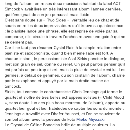
long de l'album, entre ses deux musiciens habitué du label ACT.
Simcock y avait livré un très intéressant album l'année dernière,
qui témoignait de son jeu percussif mais fluide.
C'est sans doute sur « Two Sides », véritable jeu de chat et de
souris entre les deux improvisateurs qu'il trouve sa quintessence
: le pianiste lance une phrase, elle est reprise de volée par sa
comparse, elle circule à travers l'orchestre avec une gaieté qui ne
se dément pas.
Car il ne faut pas résumer Cystal Rain à la simple relation entre
pianiste et saxophoniste, quand bien même l'axe est fort. A
chaque instant, le percussionniste Asaf Sirkis ponctue le dialogue,
met son grain de sel, donne du relief. On peut parfois penser qu'il
est parfois un peu trop disert, mais la pluie de crystal c'est lui. Les
germes, à défaut de gemmes, du son cristallin de l'album, charrié
par le saxophone et appuyé par la main droite mutine de
Simcock.
Sirkis, tout comme le contrebassiste Chris Jennings qui ferme le
quartet et s'offre de très belles échappées solistes (« Child Mood
», sans doute l'un des plus beau morceau de l'album), apporte au
quartet leur goût et leur habitudes de capter les sons du monde :
Jennings a travaillé avec Dhafer Youssef, et l'on se souvient de
son bel album avec la joueuse de koto
Mieko Miyazaki
.
Le Crystal de Céline Bonacina brille de multiple couleurs. La