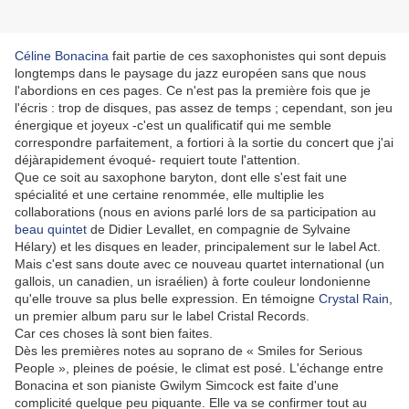
Céline Bonacina
fait partie de ces saxophonistes qui sont depuis
longtemps dans le paysage du jazz européen sans que nous
l'abordions en ces pages. Ce n'est pas la première fois que je
l'écris : trop de disques, pas assez de temps ; cependant, son jeu
énergique et joyeux -c'est un qualificatif qui me semble
correspondre parfaitement, a fortiori à la sortie du concert que j'ai
déjàrapidement évoqué- requiert toute l'attention.
Que ce soit au saxophone baryton, dont elle s'est fait une
spécialité et une certaine renommée, elle multiplie les
collaborations (nous en avions parlé lors de sa participation au
beau quintet
de Didier Levallet, en compagnie de Sylvaine
Hélary) et les disques en leader, principalement sur le label Act.
Mais c'est sans doute avec ce nouveau quartet international (un
gallois, un canadien, un israélien) à forte couleur londonienne
qu'elle trouve sa plus belle expression. En témoigne
Crystal Rain
,
un premier album paru sur le label Cristal Records.
Car ces choses là sont bien faites.
Dès les premières notes au soprano de « Smiles for Serious
People », pleines de poésie, le climat est posé. L'échange entre
Bonacina et son pianiste Gwilym Simcock est faite d'une
complicité quelque peu piquante. Elle va se confirmer tout au